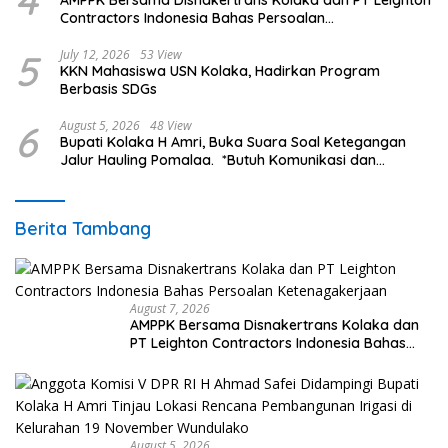
4
AMPPK Bersama Disnakertrans Kolaka dan PT Leighton
Contractors Indonesia Bahas Persoalan
Ketenagakerjaan
5
July 12, 2026
53 View
KKN Mahasiswa USN Kolaka, Hadirkan Program
Berbasis SDGs
6
August 5, 2026
48 View
Bupati Kolaka H Amri, Buka Suara Soal Ketegangan
Jalur Hauling Pomalaa. *Butuh Komunikasi dan
Kepastian Hukum, Jangan Ada Premanisme Industrial
Berita Tambang
August 7, 2026
AMPPK Bersama Disnakertrans Kolaka dan
PT Leighton Contractors Indonesia Bahas
Persoalan Ketenagakerjaan
August 5, 2026