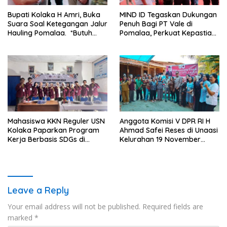
Bupati Kolaka H Amri, Buka
MIND ID Tegaskan Dukungan
Suara Soal Ketegangan Jalur
Penuh Bagi PT Vale di
Hauling Pomalaa. *Butuh
Pomalaa, Perkuat Kepastian
Komunikasi dan Kepastian
Investasi dan Hilirisasi
Hukum, Jangan Ada
Berkelanjutan
Premanisme Industrial
Mahasiswa KKN Reguler USN
Anggota Komisi V DPR RI H
Kolaka Paparkan Program
Ahmad Safei Reses di Unaasi
Kerja Berbasis SDGs di
Kelurahan 19 November
Koltim
Wundulako
Leave a Reply
Your email address will not be published.
Required fields are
marked
*