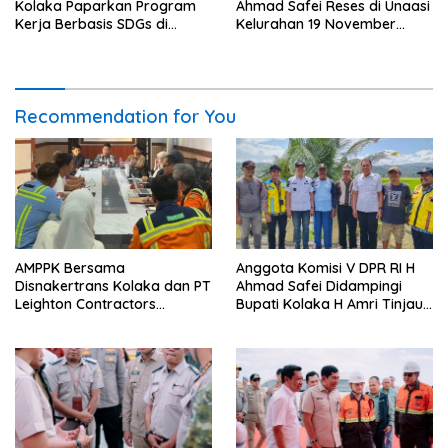
Kolaka Paparkan Program
Ahmad Safei Reses di Unaasi
Kerja Berbasis SDGs di
Kelurahan 19 November
Koltim
Wundulako
Recommendation for You
AMPPK Bersama
Anggota Komisi V DPR RI H
Disnakertrans Kolaka dan PT
Ahmad Safei Didampingi
Leighton Contractors
Bupati Kolaka H Amri Tinjau
Indonesia Bahas Persoalan
Lokasi Rencana
Ketenagakerjaan
Pembangunan Irigasi di
Kelurahan 19 November
Wundulako