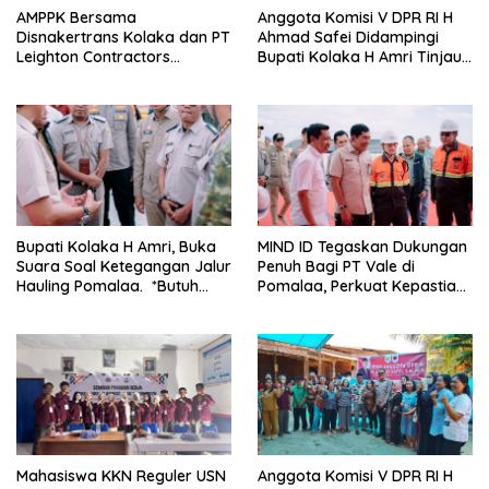
AMPPK Bersama
Anggota Komisi V DPR RI H
Disnakertrans Kolaka dan PT
Ahmad Safei Didampingi
Leighton Contractors
Bupati Kolaka H Amri Tinjau
Indonesia Bahas Persoalan
Lokasi Rencana
Ketenagakerjaan
Pembangunan Irigasi di
Kelurahan 19 November
Wundulako
Bupati Kolaka H Amri, Buka
MIND ID Tegaskan Dukungan
Suara Soal Ketegangan Jalur
Penuh Bagi PT Vale di
Hauling Pomalaa. *Butuh
Pomalaa, Perkuat Kepastian
Komunikasi dan Kepastian
Investasi dan Hilirisasi
Hukum, Jangan Ada
Berkelanjutan
Premanisme Industrial
Mahasiswa KKN Reguler USN
Anggota Komisi V DPR RI H