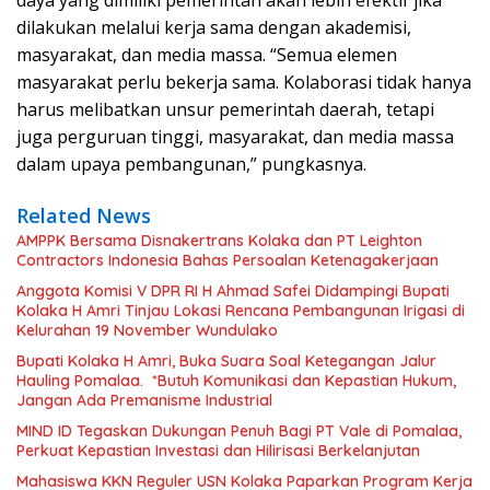
daya yang dimiliki pemerintah akan lebih efektif jika
dilakukan melalui kerja sama dengan akademisi,
masyarakat, dan media massa. “Semua elemen
masyarakat perlu bekerja sama. Kolaborasi tidak hanya
harus melibatkan unsur pemerintah daerah, tetapi
juga perguruan tinggi, masyarakat, dan media massa
dalam upaya pembangunan,” pungkasnya.
Related News
AMPPK Bersama Disnakertrans Kolaka dan PT Leighton
Contractors Indonesia Bahas Persoalan Ketenagakerjaan
Anggota Komisi V DPR RI H Ahmad Safei Didampingi Bupati
Kolaka H Amri Tinjau Lokasi Rencana Pembangunan Irigasi di
Kelurahan 19 November Wundulako
Bupati Kolaka H Amri, Buka Suara Soal Ketegangan Jalur
Hauling Pomalaa. *Butuh Komunikasi dan Kepastian Hukum,
Jangan Ada Premanisme Industrial
MIND ID Tegaskan Dukungan Penuh Bagi PT Vale di Pomalaa,
Perkuat Kepastian Investasi dan Hilirisasi Berkelanjutan
Mahasiswa KKN Reguler USN Kolaka Paparkan Program Kerja