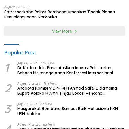
August 22, 2025
Satresnarkoba Polres Bombana Amankan Tindak Pidana
Penyalahgunaan Narkotika
View More
Popular Post
1
July 14, 2026
119 View
Dr Kadaruddin Presentasikan Inovasi Pelestarian
Bahasa Mekongga pada Konferensi Internasional
2
August 5, 2026
108 View
Anggota Komisi V DPR RI H Ahmad Safei Didampingi
Bupati Kolaka H Amri Tinjau Lokasi Rencana
Pembangunan Irigasi di Kelurahan 19 November
Wundulako
3
July 20, 2026
86 View
Masyarakat Bombana Sambut Baik Mahasiswa KKN
USN-Kolaka
August 7, 2026
83 View