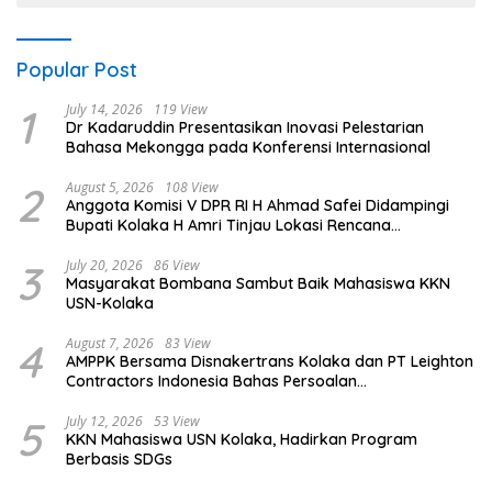
Popular Post
1
July 14, 2026
119 View
Dr Kadaruddin Presentasikan Inovasi Pelestarian
Bahasa Mekongga pada Konferensi Internasional
2
August 5, 2026
108 View
Anggota Komisi V DPR RI H Ahmad Safei Didampingi
Bupati Kolaka H Amri Tinjau Lokasi Rencana
Pembangunan Irigasi di Kelurahan 19 November
Wundulako
3
July 20, 2026
86 View
Masyarakat Bombana Sambut Baik Mahasiswa KKN
USN-Kolaka
4
August 7, 2026
83 View
AMPPK Bersama Disnakertrans Kolaka dan PT Leighton
Contractors Indonesia Bahas Persoalan
Ketenagakerjaan
5
July 12, 2026
53 View
KKN Mahasiswa USN Kolaka, Hadirkan Program
Berbasis SDGs