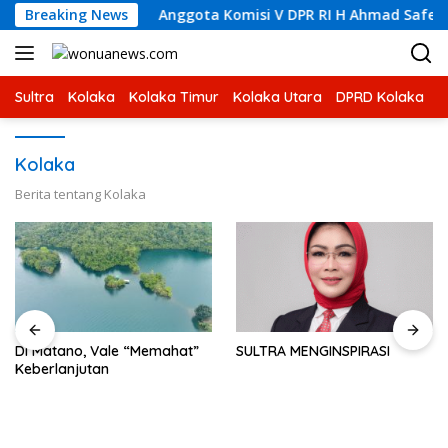
Skip
Anggota Komisi V DPR RI H Ahmad Safei Didampingi Bupati Kol
Breaking News
to
content
Sultra
Kolaka
Kolaka Timur
Kolaka Utara
DPRD Kolaka
U
Kolaka
Berita tentang Kolaka
Di Matano, Vale “Memahat”
SULTRA MENGINSPIRASI
Keberlanjutan