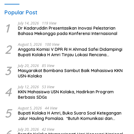
Popular Post
1
July 14, 2026
119 View
Dr Kadaruddin Presentasikan Inovasi Pelestarian
Bahasa Mekongga pada Konferensi Internasional
2
August 5, 2026
100 View
Anggota Komisi V DPR RI H Ahmad Safei Didampingi
Bupati Kolaka H Amri Tinjau Lokasi Rencana
Pembangunan Irigasi di Kelurahan 19 November
Wundulako
3
July 20, 2026
85 View
Masyarakat Bombana Sambut Baik Mahasiswa KKN
USN-Kolaka
4
July 12, 2026
53 View
KKN Mahasiswa USN Kolaka, Hadirkan Program
Berbasis SDGs
5
August 5, 2026
44 View
Bupati Kolaka H Amri, Buka Suara Soal Ketegangan
Jalur Hauling Pomalaa. *Butuh Komunikasi dan
Kepastian Hukum, Jangan Ada Premanisme Industrial
July 20, 2026
42 View