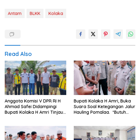
Antam
BLKK
Kolaka
Read Also
Anggota Komisi V DPR RI H
Bupati Kolaka H Amri, Buka
Ahmad Safei Didampingi
Suara Soal Ketegangan Jalur
Bupati Kolaka H Amri Tinjau
Hauling Pomalaa. *Butuh
Lokasi Rencana
Komunikasi dan Kepastian
Pembangunan Irigasi di
Hukum, Jangan Ada
Kelurahan 19 November
Premanisme Industrial
Wundulako