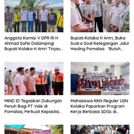
Anggota Komisi V DPR RI H
Bupati Kolaka H Amri, Buka
Ahmad Safei Didampingi
Suara Soal Ketegangan Jalur
Bupati Kolaka H Amri Tinjau
Hauling Pomalaa. *Butuh
Lokasi Rencana
Komunikasi dan Kepastian
Pembangunan Irigasi di
Hukum, Jangan Ada
Kelurahan 19 November
Premanisme Industrial
Wundulako
MIND ID Tegaskan Dukungan
Mahasiswa KKN Reguler USN
Penuh Bagi PT Vale di
Kolaka Paparkan Program
Pomalaa, Perkuat Kepastian
Kerja Berbasis SDGs di
Investasi dan Hilirisasi
Koltim
Berkelanjutan