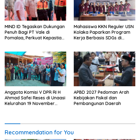
MIND ID Tegaskan Dukungan
Mahasiswa KKN Reguler USN
Penuh Bagi PT Vale di
Kolaka Paparkan Program
Pomalaa, Perkuat Kepastian
Kerja Berbasis SDGs di
Investasi dan Hilirisasi
Koltim
Berkelanjutan
Anggota Komisi V DPR RI H
APBD 2027 Pedoman Arah
Ahmad Safei Reses di Unaasi
Kebijakan Fiskal dan
Kelurahan 19 November
Pembangunan Daerah
Wundulako
Recommendation for You