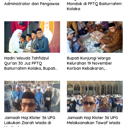
Administrator dan Pengawas
Mondok di PPTQ Baiturrahim
Kolaka
Hadiri Wisuda Tahfidzul
Bupati Kunjungi Warga
Qur’an 30 Juz PPTQ
Kelurahan 19 November
Baiturrahim Kolaka, Bupati
Korban Kebakaran;
Meneteskan Air Mata
Instruksikan Penanganan
Terpadu
Jamaah Haji Kloter 36 UPG
Jamaah Haji Kloter 36 UPG
Lakukan Ziarah Wada di
Melaksanakan Tawaf Wada