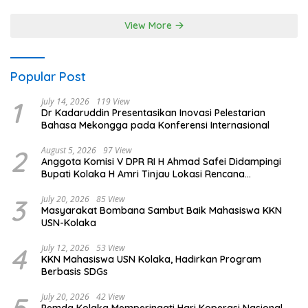
View More
Popular Post
1
July 14, 2026
119 View
Dr Kadaruddin Presentasikan Inovasi Pelestarian
Bahasa Mekongga pada Konferensi Internasional
2
August 5, 2026
97 View
Anggota Komisi V DPR RI H Ahmad Safei Didampingi
Bupati Kolaka H Amri Tinjau Lokasi Rencana
Pembangunan Irigasi di Kelurahan 19 November
Wundulako
3
July 20, 2026
85 View
Masyarakat Bombana Sambut Baik Mahasiswa KKN
USN-Kolaka
4
July 12, 2026
53 View
KKN Mahasiswa USN Kolaka, Hadirkan Program
Berbasis SDGs
July 20, 2026
42 View