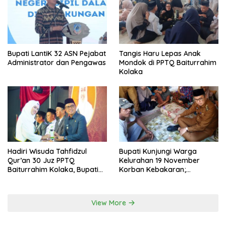
Bupati LantiK 32 ASN Pejabat
Tangis Haru Lepas Anak
Administrator dan Pengawas
Mondok di PPTQ Baiturrahim
Kolaka
Hadiri Wisuda Tahfidzul
Bupati Kunjungi Warga
Qur’an 30 Juz PPTQ
Kelurahan 19 November
Baiturrahim Kolaka, Bupati
Korban Kebakaran;
Meneteskan Air Mata
Instruksikan Penanganan
Terpadu
View More