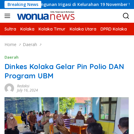
Skip
gunan Irigasi di Kelurahan 19 November Wundulako
Breaking News
Bup
to
content
Sultra
Kolaka
Kolaka Timur
Kolaka Utara
DPRD Kolaka
U
Home
Daerah
Daerah
Dinkes Kolaka Gelar Pin Polio DAN
Program UBM
Redaksi
July 16, 2024