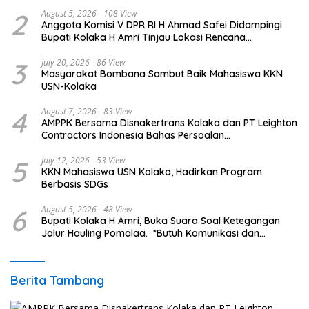
2
August 5, 2026
108 View
Anggota Komisi V DPR RI H Ahmad Safei Didampingi
Bupati Kolaka H Amri Tinjau Lokasi Rencana
Pembangunan Irigasi di Kelurahan 19 November
Wundulako
3
July 20, 2026
86 View
Masyarakat Bombana Sambut Baik Mahasiswa KKN
USN-Kolaka
4
August 7, 2026
83 View
AMPPK Bersama Disnakertrans Kolaka dan PT Leighton
Contractors Indonesia Bahas Persoalan
Ketenagakerjaan
5
July 12, 2026
53 View
KKN Mahasiswa USN Kolaka, Hadirkan Program
Berbasis SDGs
6
August 5, 2026
48 View
Bupati Kolaka H Amri, Buka Suara Soal Ketegangan
Jalur Hauling Pomalaa. *Butuh Komunikasi dan
Kepastian Hukum, Jangan Ada Premanisme Industrial
Berita Tambang