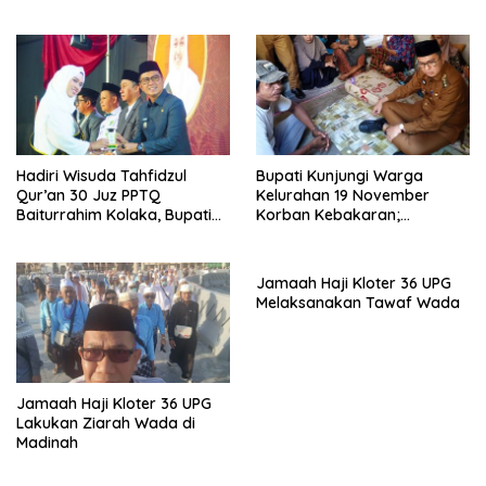
Hadiri Wisuda Tahfidzul
Bupati Kunjungi Warga
Qur’an 30 Juz PPTQ
Kelurahan 19 November
Baiturrahim Kolaka, Bupati
Korban Kebakaran;
Meneteskan Air Mata
Instruksikan Penanganan
Terpadu
Jamaah Haji Kloter 36 UPG
Melaksanakan Tawaf Wada
Jamaah Haji Kloter 36 UPG
Lakukan Ziarah Wada di
Madinah