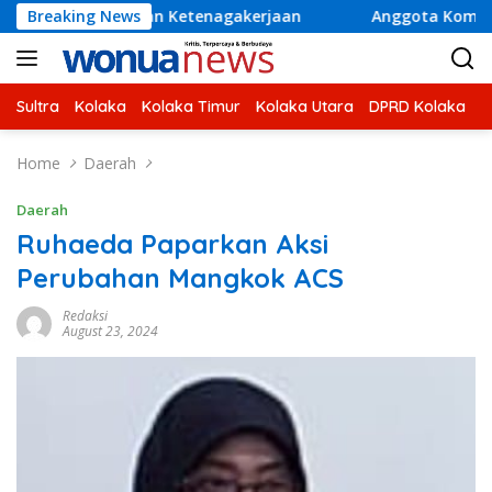
Skip
an Ketenagakerjaan
Breaking News
Anggota Komisi V DPR RI H Ahmad S
to
content
Sultra
Kolaka
Kolaka Timur
Kolaka Utara
DPRD Kolaka
U
Home
Daerah
Daerah
Ruhaeda Paparkan Aksi
Perubahan Mangkok ACS
Redaksi
August 23, 2024