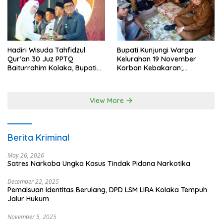
Hadiri Wisuda Tahfidzul
Bupati Kunjungi Warga
Qur’an 30 Juz PPTQ
Kelurahan 19 November
Baiturrahim Kolaka, Bupati
Korban Kebakaran;
Meneteskan Air Mata
Instruksikan Penanganan
Terpadu
View More
Berita Kriminal
May 26, 2026
Satres Narkoba Ungka Kasus Tindak Pidana Narkotika
December 22, 2025
Pemalsuan Identitas Berulang, DPD LSM LIRA Kolaka Tempuh
Jalur Hukum
November 5, 2025