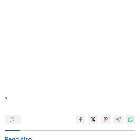
>
Read Also