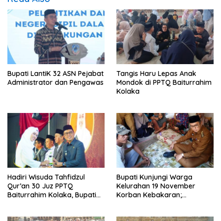
Bupati LantiK 32 ASN Pejabat
Tangis Haru Lepas Anak
Administrator dan Pengawas
Mondok di PPTQ Baiturrahim
Kolaka
Hadiri Wisuda Tahfidzul
Bupati Kunjungi Warga
Qur’an 30 Juz PPTQ
Kelurahan 19 November
Baiturrahim Kolaka, Bupati
Korban Kebakaran;
Meneteskan Air Mata
Instruksikan Penanganan
Terpadu