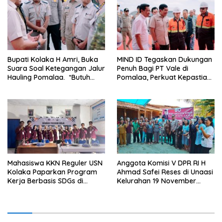
Kelurahan 19 November
Wundulako
Bupati Kolaka H Amri, Buka
MIND ID Tegaskan Dukungan
Suara Soal Ketegangan Jalur
Penuh Bagi PT Vale di
Hauling Pomalaa. *Butuh
Pomalaa, Perkuat Kepastian
Komunikasi dan Kepastian
Investasi dan Hilirisasi
Hukum, Jangan Ada
Berkelanjutan
Premanisme Industrial
Mahasiswa KKN Reguler USN
Anggota Komisi V DPR RI H
Kolaka Paparkan Program
Ahmad Safei Reses di Unaasi
Kerja Berbasis SDGs di
Kelurahan 19 November
Koltim
Wundulako