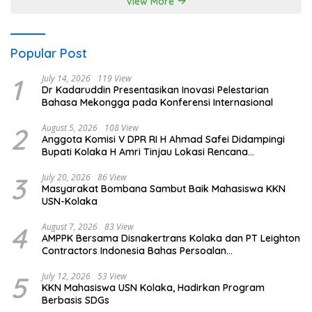
View More
Popular Post
1
July 14, 2026
119 View
Dr Kadaruddin Presentasikan Inovasi Pelestarian
Bahasa Mekongga pada Konferensi Internasional
2
August 5, 2026
108 View
Anggota Komisi V DPR RI H Ahmad Safei Didampingi
Bupati Kolaka H Amri Tinjau Lokasi Rencana
Pembangunan Irigasi di Kelurahan 19 November
Wundulako
3
July 20, 2026
86 View
Masyarakat Bombana Sambut Baik Mahasiswa KKN
USN-Kolaka
4
August 7, 2026
83 View
AMPPK Bersama Disnakertrans Kolaka dan PT Leighton
Contractors Indonesia Bahas Persoalan
Ketenagakerjaan
5
July 12, 2026
53 View
KKN Mahasiswa USN Kolaka, Hadirkan Program
Berbasis SDGs