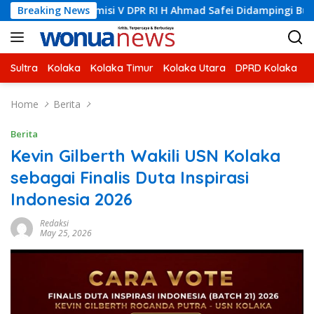
Skip
ta Komisi V DPR RI H Ahmad Safei Didampingi Bupati Kolaka H
Breaking News
to
content
Sultra
Kolaka
Kolaka Timur
Kolaka Utara
DPRD Kolaka
U
Home
Berita
Berita
Kevin Gilberth Wakili USN Kolaka
sebagai Finalis Duta Inspirasi
Indonesia 2026
Redaksi
May 25, 2026