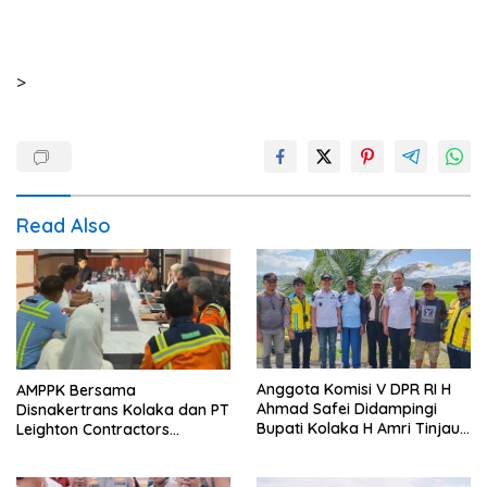
>
Read Also
AMPPK Bersama
Anggota Komisi V DPR RI H
Disnakertrans Kolaka dan PT
Ahmad Safei Didampingi
Leighton Contractors
Bupati Kolaka H Amri Tinjau
Indonesia Bahas Persoalan
Lokasi Rencana
Ketenagakerjaan
Pembangunan Irigasi di