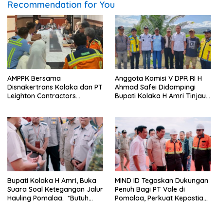
Recommendation for You
AMPPK Bersama
Anggota Komisi V DPR RI H
Disnakertrans Kolaka dan PT
Ahmad Safei Didampingi
Leighton Contractors
Bupati Kolaka H Amri Tinjau
Indonesia Bahas Persoalan
Lokasi Rencana
Ketenagakerjaan
Pembangunan Irigasi di
Kelurahan 19 November
Wundulako
Bupati Kolaka H Amri, Buka
MIND ID Tegaskan Dukungan
Suara Soal Ketegangan Jalur
Penuh Bagi PT Vale di
Hauling Pomalaa. *Butuh
Pomalaa, Perkuat Kepastian
Komunikasi dan Kepastian
Investasi dan Hilirisasi
Hukum, Jangan Ada
Berkelanjutan