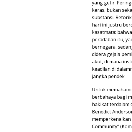
yang getir. Perin
keras, bukan sek
substansi. Retori
hari ini justru be
kasatmata: bahwa
peradaban itu, ya
bernegara, sedang
didera gejala pem
akut, di mana ins
keadilan di dalam
jangka pendek.
Untuk memahami m
berbahaya bagi ma
hakikat terdalam 
Benedict Anderso
memperkenalkan k
Community” (Kom