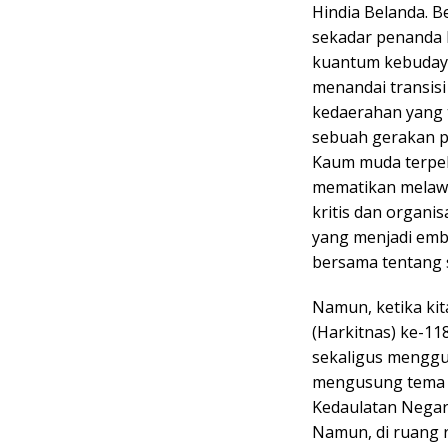
Hindia Belanda. 
sekadar penanda 
kuantum kebudaya
menandai transisi 
kedaerahan yang 
sebuah gerakan pe
Kaum muda terpela
mematikan melawa
kritis dan organisa
yang menjadi emb
bersama tentang 
Namun, ketika ki
(Harkitnas) ke-11
sekaligus menggu
mengusung tema b
Kedaulatan Negara
Namun, di ruang r