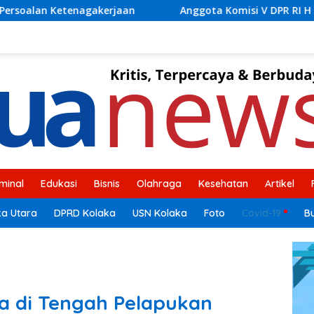
Anggota Komisi V DPR RI H Ahmad Safei Didampingi Bupati Kol
iminal
Edukasi
Bisnis
Olahraga
Kesehatan
Artikel
ka Utara
DPRD Kolaka
USN Kolaka
Foto
Covid-19
B
a di Tengah Pelapukan