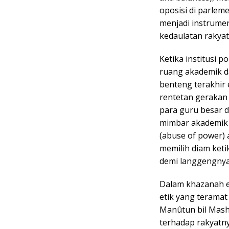
oposisi di parlem
menjadi instrume
kedaulatan rakyat 
Ketika institusi p
ruang akademik da
benteng terakhir 
rentetan gerakan 
para guru besar d
mimbar akademik
(abuse of power) 
memilih diam keti
demi langgengnya
Dalam khazanah e
etik yang teramat
Manûtun bil Mash
terhadap rakyatn