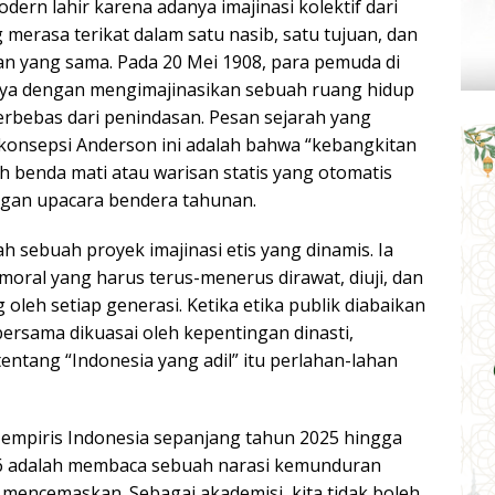
ern lahir karena adanya imajinasi kolektif dari
merasa terikat dalam satu nasib, satu tujuan, dan
an yang sama. Pada 20 Mei 1908, para pemuda di
ya dengan mengimajinasikan sebuah ruang hidup
erbebas dari penindasan. Pesan sejarah yang
 konsepsi Anderson ini adalah bahwa “kebangkitan
h benda mati atau warisan statis yang otomatis
ngan upacara bendera tahunan.
h sebuah proyek imajinasi etis yang dinamis. Ia
oral yang harus terus-menerus dirawat, diuji, dan
g oleh setiap generasi. Ketika etika publik diabaikan
ersama dikuasai oleh kepentingan dinasti,
 tentang “Indonesia yang adil” itu perlahan-lahan
 empiris Indonesia sepanjang tahun 2025 hingga
6 adalah membaca sebuah narasi kemunduran
g mencemaskan. Sebagai akademisi, kita tidak boleh