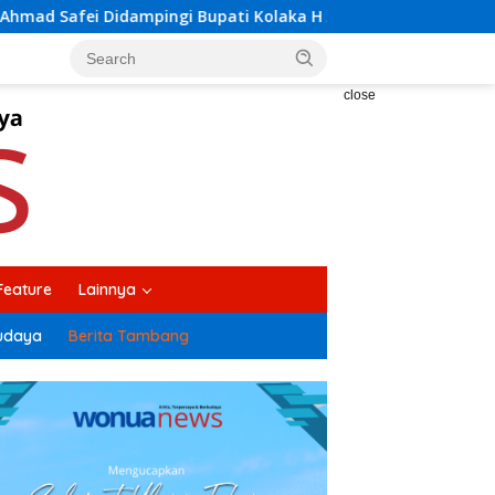
aka H Amri Tinjau Lokasi Rencana Pembangunan Irigasi di Kel
close
Feature
Lainnya
udaya
Berita Tambang