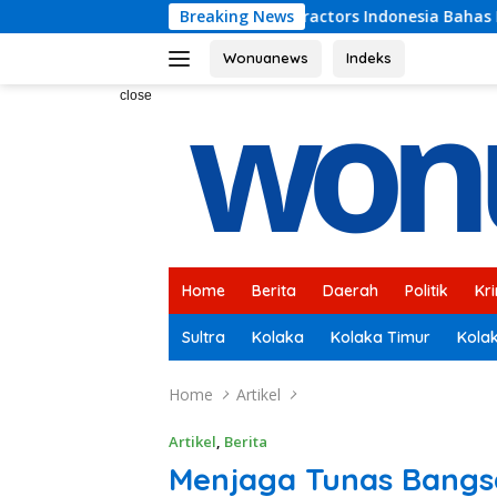
Skip
ntractors Indonesia Bahas Persoalan Ketenagakerjaan
Breaking News
to
content
Wonuanews
Indeks
close
Home
Berita
Daerah
Politik
Kr
Sultra
Kolaka
Kolaka Timur
Kola
Home
Artikel
Artikel
,
Berita
Menjaga Tunas Bangs