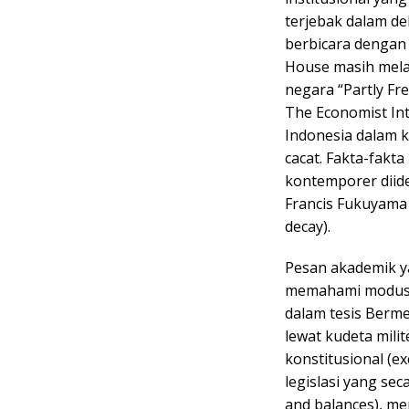
terjebak dalam del
berbicara dengan
House masih melab
negara “Partly Fre
The Economist Int
Indonesia dalam 
cacat. Fakta-fakta
kontemporer diide
Francis Fukuyama
decay).
Pesan akademik y
memahami modus b
dalam tesis Berme
lewat kudeta mili
konstitusional (e
legislasi yang se
and balances), m