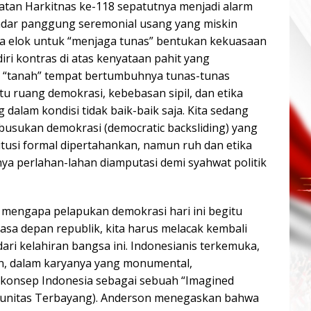
gatan Harkitnas ke-118 sepatutnya menjadi alarm
adar panggung seremonial usang yang miskin
ka elok untuk “menjaga tunas” bentukan kekuasaan
rdiri kontras di atas kenyataan pahit yang
 “tanah” tempat bertumbuhnya tunas-tunas
itu ruang demokrasi, kebebasan sipil, dan etika
 dalam kondisi tidak baik-baik saja. Kita sedang
busukan demokrasi (democratic backsliding) yang
titusi formal dipertahankan, namun ruh dan etika
nya perlahan-lahan diamputasi demi syahwat politik
engapa pelapukan demokrasi hari ini begitu
sa depan republik, kita harus melacak kembali
dari kelahiran bangsa ini. Indonesianis terkemuka,
n, dalam karyanya yang monumental,
onsep Indonesia sebagai sebuah “Imagined
unitas Terbayang). Anderson menegaskan bahwa