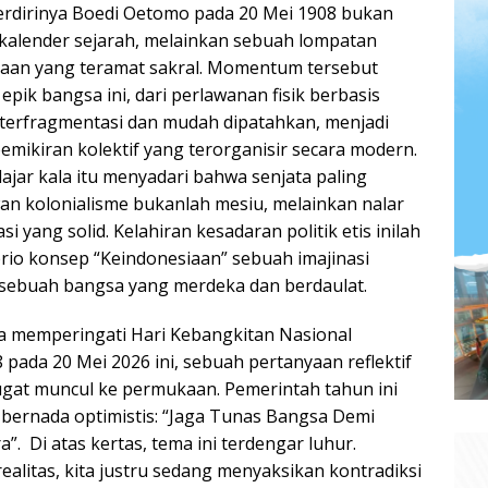
Berdirinya Boedi Oetomo pada 20 Mei 1908 bukan
kalender sejarah, melainkan sebuah lompatan
an yang teramat sakral. Momentum tersebut
epik bangsa ini, dari perlawanan fisik berbasis
terfragmentasi dan mudah dipatahkan, menjadi
mikiran kolektif yang terorganisir secara modern.
jar kala itu menyadari bahwa senjata paling
n kolonialisme bukanlah mesiu, melainkan nalar
si yang solid. Kelahiran kesadaran politik etis inilah
rio konsep “Keindonesiaan” sebuah imajinasi
sebuah bangsa yang merdeka dan berdaulat.
ta memperingati Hari Kebangkitan Nasional
8 pada 20 Mei 2026 ini, sebuah pertanyaan reflektif
gat muncul ke permukaan. Pemerintah tahun ini
ernada optimistis: “Jaga Tunas Bangsa Demi
”. Di atas kertas, tema ini terdengar luhur.
ealitas, kita justru sedang menyaksikan kontradiksi