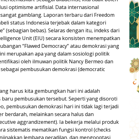
usi optimisme artifisial. Data internasional
 sangat gamblang. Laporan terbaru dari Freedom
eli status Indonesia terjebak dalam kategori
e” (sebagian bebas). Selaras dengan itu, indeks dari
elligence Unit (EIU) secara konsisten menempatkan
kubangan “Flawed Democracy” atau demokrasi yang
 ini merupakan apa yang dalam sosiologi politik
ntifikasi oleh ilmuwan politik Nancy Bermeo dan
 sebagai pembusukan demokrasi (democratic
ang harus kita gembungkan hari ini adalah
aru pembusukan tersebut. Seperti yang disoroti
o, pembusukan demokrasi hari ini tidak lagi terjadi
ter berdarah, melainkan secara halus dan
xecutive aggrandizement). Ia bekerja melalui produk
cara sistematis mematikan fungsi kontrol (checks
enjinakkan lembaga peradilan, dan mengooptasi