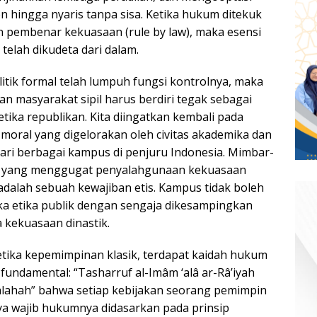
en hingga nyaris tanpa sisa. Ketika hukum ditekuk
n pembenar kekuasaan (rule by law), maka esensi
telah dikudeta dari dalam.
olitik formal telah lumpuh fungsi kontrolnya, maka
n masyarakat sipil harus berdiri tegak sebagai
etika republikan. Kita diingatkan kembali pada
moral yang digelorakan oleh civitas akademika dan
ari berbagai kampus di penjuru Indonesia. Mimbar-
 yang menggugat penyalahgunaan kekuasaan
adalah sebuah kewajiban etis. Kampus tidak boleh
ka etika publik dengan sengaja dikesampingkan
 kekuasaan dinastik.
tika kepemimpinan klasik, terdapat kaidah hukum
 fundamental: “Tasharruf al-Imâm ‘alâ ar-Râ’iyah
lahah” bahwa setiap kebijakan seorang pemimpin
ya wajib hukumnya didasarkan pada prinsip