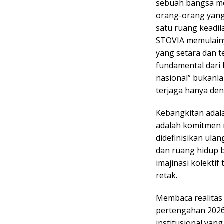
sebuah bangsa mod
orang-orang yang 
satu ruang keadil
STOVIA memulain
yang setara dan t
fundamental dari
nasional” bukanla
terjaga hanya de
Kebangkitan adala
adalah komitmen m
didefinisikan ulan
dan ruang hidup b
imajinasi kolektif
retak.
Membaca realitas
pertengahan 202
institusional yan