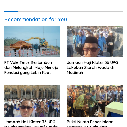
Komitmen Membangun
Tempat Kerja yang Berpusat
pada Manusia
Recommendation for You
PT Vale Terus Bertumbuh
Jamaah Haji Kloter 36 UPG
dan Melangkah Maju Menuju
Lakukan Ziarah Wada di
Fondasi yang Lebih Kuat
Madinah
Jamaah Haji Kloter 36 UPG
Bukti Nyata Pengelolaan