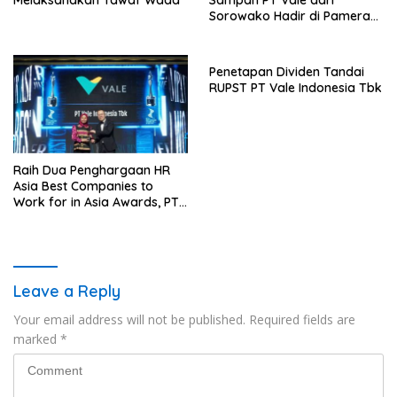
Melaksanakan Tawaf Wada
Sampah PT Vale dari
Sorowako Hadir di Pameran
Lingkungan Internasional
Penetapan Dividen Tandai
RUPST PT Vale Indonesia Tbk
Raih Dua Penghargaan HR
Asia Best Companies to
Work for in Asia Awards, PT
Vale Indonesia Tegaskan
Komitmen Membangun
Tempat Kerja yang Berpusat
pada Manusia
Leave a Reply
Your email address will not be published.
Required fields are
marked
*