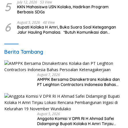
5
July 12, 2026
53 View
KKN Mahasiswa USN Kolaka, Hadirkan Program
Berbasis SDGs
6
August 5, 2026
48 View
Bupati Kolaka H Amri, Buka Suara Soal Ketegangan
Jalur Hauling Pomalaa. *Butuh Komunikasi dan
Kepastian Hukum, Jangan Ada Premanisme Industrial
Berita Tambang
August 7, 2026
AMPPK Bersama Disnakertrans Kolaka dan
PT Leighton Contractors Indonesia Bahas
Persoalan Ketenagakerjaan
August 5, 2026
Anggota Komisi V DPR RI H Ahmad Safei
Didampingi Bupati Kolaka H Amri Tinjau