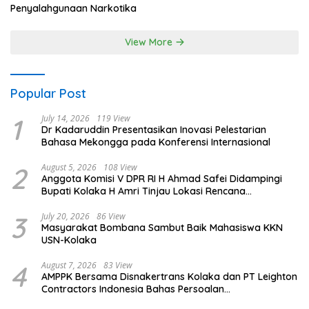
Penyalahgunaan Narkotika
View More
Popular Post
1
July 14, 2026
119 View
Dr Kadaruddin Presentasikan Inovasi Pelestarian
Bahasa Mekongga pada Konferensi Internasional
2
August 5, 2026
108 View
Anggota Komisi V DPR RI H Ahmad Safei Didampingi
Bupati Kolaka H Amri Tinjau Lokasi Rencana
Pembangunan Irigasi di Kelurahan 19 November
Wundulako
3
July 20, 2026
86 View
Masyarakat Bombana Sambut Baik Mahasiswa KKN
USN-Kolaka
4
August 7, 2026
83 View
AMPPK Bersama Disnakertrans Kolaka dan PT Leighton
Contractors Indonesia Bahas Persoalan
Ketenagakerjaan