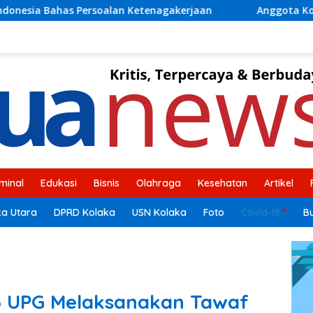
agakerjaan
Anggota Komisi V DPR RI H Ahmad Safei Did
iminal
Edukasi
Bisnis
Olahraga
Kesehatan
Artikel
ka Utara
DPRD Kolaka
USN Kolaka
Foto
Covid-19
B
36 UPG Melaksanakan Tawaf