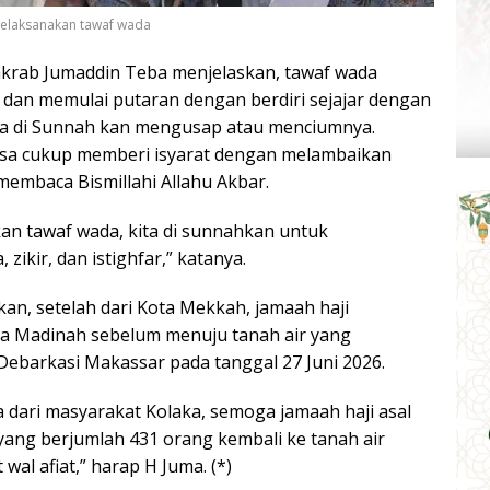
melaksanakan tawaf wada
akrab Jumaddin Teba menjelaskan, tawaf wada
t dan memulai putaran dengan berdiri sejajar dengan
na di Sunnah kan mengusap atau menciumnya.
bisa cukup memberi isyarat dengan melambaikan
embaca Bismillahi Allahu Akbar.
an tawaf wada, kita di sunnahkan untuk
ikir, dan istighfar,” katanya.
n, setelah dari Kota Mekkah, jamaah haji
ta Madinah sebelum menuju tanah air yang
 Debarkasi Makassar pada tanggal 27 Juni 2026.
 dari masyarakat Kolaka, semoga jamaah haji asal
ang berjumlah 431 orang kembali ke tanah air
 wal afiat,” harap H Juma. (*)