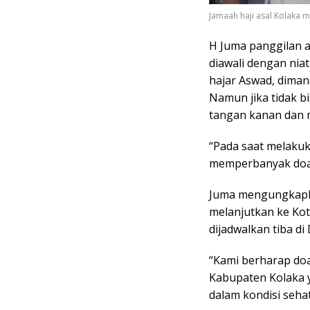
Jamaah haji asal Kolaka 
H Juma panggilan 
diawali dengan nia
hajar Aswad, dima
Namun jika tidak 
tangan kanan dan m
“Pada saat melakuk
memperbanyak doa, z
Juma mengungkapka
melanjutkan ke Ko
dijadwalkan tiba di
“Kami berharap doa
Kabupaten Kolaka y
dalam kondisi sehat