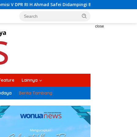
ampingi Bupati Kolaka H Amri Tinjau Lokasi Rencana Pembangu
close
Feature
Lainnya
udaya
Berita Tambang