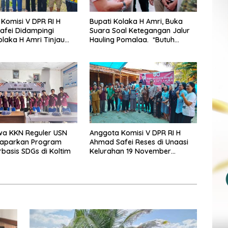
Komisi V DPR RI H
Bupati Kolaka H Amri, Buka
afei Didampingi
Suara Soal Ketegangan Jalur
olaka H Amri Tinjau
Hauling Pomalaa. *Butuh
Rencana Pembangunan
Komunikasi dan Kepastian
i Kelurahan 19
Hukum, Jangan Ada
r Wundulako
Premanisme Industrial
wa KKN Reguler USN
Anggota Komisi V DPR RI H
Paparkan Program
Ahmad Safei Reses di Unaasi
rbasis SDGs di Koltim
Kelurahan 19 November
Wundulako