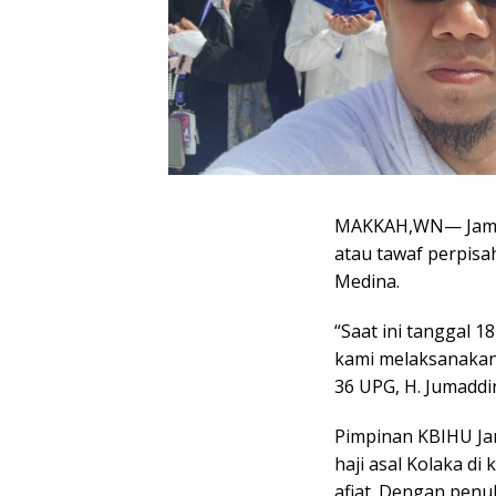
MAKKAH,WN— Jamaa
atau tawaf perpis
Medina.
“Saat ini tanggal 1
kami melaksanakan
36 UPG, H. Jumaddi
Pimpinan KBIHU Ja
haji asal Kolaka di
afiat. Dengan pen