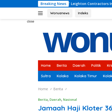
Skip
dan PT Leighton Contractors Indonesia Bahas Persoalan Keten
Breaking News
to
content
Wonuanews
Indeks
close
Home
Berita
Daerah
Politik
Kr
Sultra
Kolaka
Kolaka Timur
Kola
Home
Berita
Berita
,
Daerah
,
Nasional
Jamaah Haji Kloter 