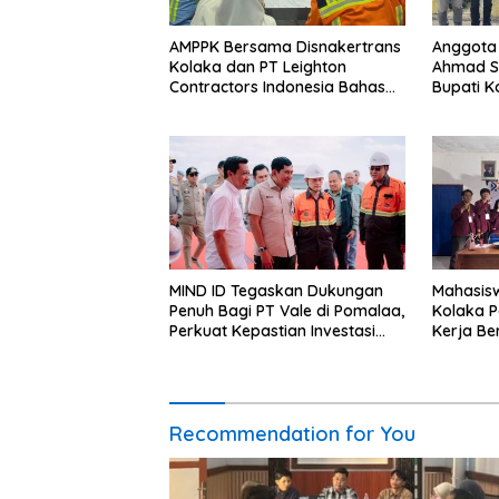
AMPPK Bersama Disnakertrans
Anggota 
Kolaka dan PT Leighton
Ahmad S
Contractors Indonesia Bahas
Bupati K
Persoalan Ketenagakerjaan
Lokasi 
Irigasi d
Novembe
MIND ID Tegaskan Dukungan
Mahasis
Penuh Bagi PT Vale di Pomalaa,
Kolaka 
Perkuat Kepastian Investasi
Kerja Be
dan Hilirisasi Berkelanjutan
Recommendation for You