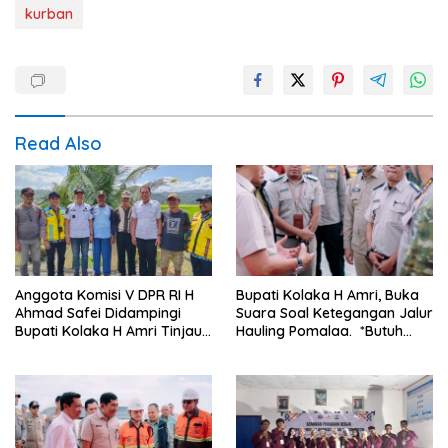
kurban
Read Also
Anggota Komisi V DPR RI H
Bupati Kolaka H Amri, Buka
Ahmad Safei Didampingi
Suara Soal Ketegangan Jalur
Bupati Kolaka H Amri Tinjau
Hauling Pomalaa. *Butuh
Lokasi Rencana
Komunikasi dan Kepastian
Pembangunan Irigasi di
Hukum, Jangan Ada
Kelurahan 19 November
Premanisme Industrial
Wundulako