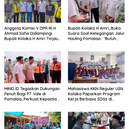
Anggota Komisi V DPR RI H
Bupati Kolaka H Amri, Buka
Ahmad Safei Didampingi
Suara Soal Ketegangan Jalur
Bupati Kolaka H Amri Tinjau
Hauling Pomalaa. *Butuh
Lokasi Rencana
Komunikasi dan Kepastian
Pembangunan Irigasi di
Hukum, Jangan Ada
Kelurahan 19 November
Premanisme Industrial
Wundulako
MIND ID Tegaskan Dukungan
Mahasiswa KKN Reguler USN
Penuh Bagi PT Vale di
Kolaka Paparkan Program
Pomalaa, Perkuat Kepastian
Kerja Berbasis SDGs di
Investasi dan Hilirisasi
Koltim
Berkelanjutan