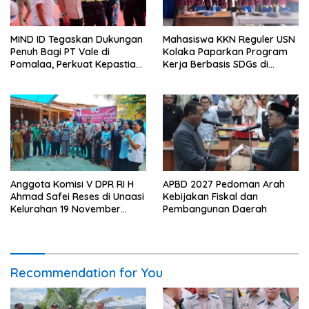
MIND ID Tegaskan Dukungan
Mahasiswa KKN Reguler USN
Penuh Bagi PT Vale di
Kolaka Paparkan Program
Pomalaa, Perkuat Kepastian
Kerja Berbasis SDGs di
Investasi dan Hilirisasi
Koltim
Berkelanjutan
Anggota Komisi V DPR RI H
APBD 2027 Pedoman Arah
Ahmad Safei Reses di Unaasi
Kebijakan Fiskal dan
Kelurahan 19 November
Pembangunan Daerah
Wundulako
Recommendation for You