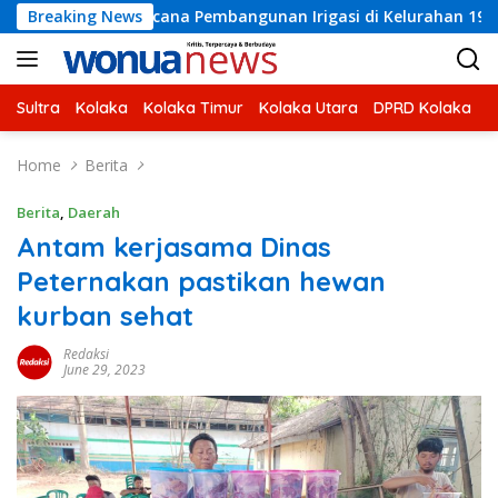
Skip
 Rencana Pembangunan Irigasi di Kelurahan 19 November Wundu
Breaking News
to
content
Sultra
Kolaka
Kolaka Timur
Kolaka Utara
DPRD Kolaka
U
Home
Berita
Berita
,
Daerah
Antam kerjasama Dinas
Peternakan pastikan hewan
kurban sehat
Redaksi
June 29, 2023