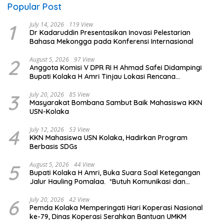
Popular Post
1
July 14, 2026
119 View
Dr Kadaruddin Presentasikan Inovasi Pelestarian
Bahasa Mekongga pada Konferensi Internasional
2
August 5, 2026
97 View
Anggota Komisi V DPR RI H Ahmad Safei Didampingi
Bupati Kolaka H Amri Tinjau Lokasi Rencana
Pembangunan Irigasi di Kelurahan 19 November
Wundulako
3
July 20, 2026
85 View
Masyarakat Bombana Sambut Baik Mahasiswa KKN
USN-Kolaka
4
July 12, 2026
53 View
KKN Mahasiswa USN Kolaka, Hadirkan Program
Berbasis SDGs
5
August 5, 2026
44 View
Bupati Kolaka H Amri, Buka Suara Soal Ketegangan
Jalur Hauling Pomalaa. *Butuh Komunikasi dan
Kepastian Hukum, Jangan Ada Premanisme Industrial
6
July 20, 2026
42 View
Pemda Kolaka Memperingati Hari Koperasi Nasional
ke-79, Dinas Koperasi Serahkan Bantuan UMKM