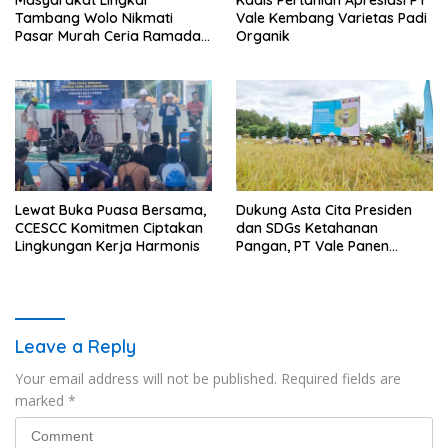
Masyarakat Lingkar
Kadis Pertanian Apresiasi PT
Tambang Wolo Nikmati
Vale Kembang Varietas Padi
Pasar Murah Ceria Ramadan
Organik
2026
Lewat Buka Puasa Bersama,
Dukung Asta Cita Presiden
CCESCC Komitmen Ciptakan
dan SDGs Ketahanan
Lingkungan Kerja Harmonis
Pangan, PT Vale Panen
Bersama Demplot Padi
Berkelanjutan di Kolaka
Leave a Reply
Your email address will not be published.
Required fields are
marked
*