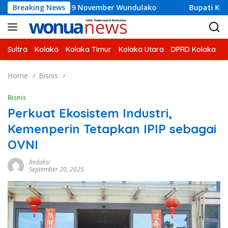
Skip
an 19 November Wundulako
Breaking News
Bupati Kolaka H Amri, Buka
to
content
Sultra
Kolaka
Kolaka Timur
Kolaka Utara
DPRD Kolaka
U
Home
Bisnis
Bisnis
Perkuat Ekosistem Industri,
Kemenperin Tetapkan IPIP sebagai
OVNI
Redaksi
September 20, 2025