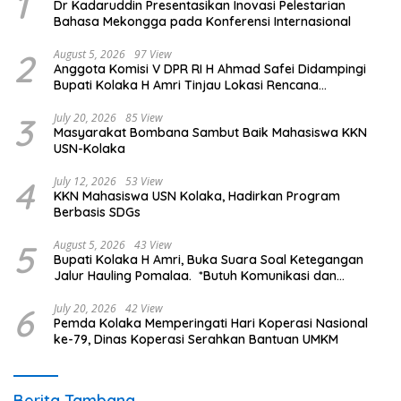
1
Dr Kadaruddin Presentasikan Inovasi Pelestarian
Bahasa Mekongga pada Konferensi Internasional
2
August 5, 2026
97 View
Anggota Komisi V DPR RI H Ahmad Safei Didampingi
Bupati Kolaka H Amri Tinjau Lokasi Rencana
Pembangunan Irigasi di Kelurahan 19 November
Wundulako
3
July 20, 2026
85 View
Masyarakat Bombana Sambut Baik Mahasiswa KKN
USN-Kolaka
4
July 12, 2026
53 View
KKN Mahasiswa USN Kolaka, Hadirkan Program
Berbasis SDGs
5
August 5, 2026
43 View
Bupati Kolaka H Amri, Buka Suara Soal Ketegangan
Jalur Hauling Pomalaa. *Butuh Komunikasi dan
Kepastian Hukum, Jangan Ada Premanisme Industrial
6
July 20, 2026
42 View
Pemda Kolaka Memperingati Hari Koperasi Nasional
ke-79, Dinas Koperasi Serahkan Bantuan UMKM
Berita Tambang