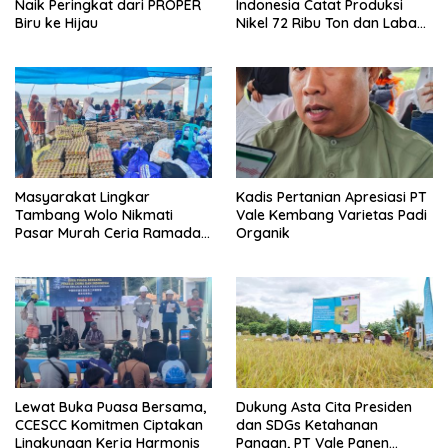
Naik Peringkat dari PROPER
Indonesia Catat Produksi
Biru ke Hijau
Nikel 72 Ribu Ton dan Laba
Bersih Naik 32 Persen
Masyarakat Lingkar
Kadis Pertanian Apresiasi PT
Tambang Wolo Nikmati
Vale Kembang Varietas Padi
Pasar Murah Ceria Ramadan
Organik
2026
Lewat Buka Puasa Bersama,
Dukung Asta Cita Presiden
CCESCC Komitmen Ciptakan
dan SDGs Ketahanan
Lingkungan Kerja Harmonis
Pangan, PT Vale Panen