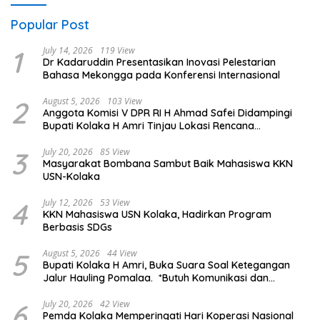
Popular Post
1
July 14, 2026
119 View
Dr Kadaruddin Presentasikan Inovasi Pelestarian
Bahasa Mekongga pada Konferensi Internasional
2
August 5, 2026
103 View
Anggota Komisi V DPR RI H Ahmad Safei Didampingi
Bupati Kolaka H Amri Tinjau Lokasi Rencana
Pembangunan Irigasi di Kelurahan 19 November
Wundulako
3
July 20, 2026
85 View
Masyarakat Bombana Sambut Baik Mahasiswa KKN
USN-Kolaka
4
July 12, 2026
53 View
KKN Mahasiswa USN Kolaka, Hadirkan Program
Berbasis SDGs
5
August 5, 2026
44 View
Bupati Kolaka H Amri, Buka Suara Soal Ketegangan
Jalur Hauling Pomalaa. *Butuh Komunikasi dan
Kepastian Hukum, Jangan Ada Premanisme Industrial
6
July 20, 2026
42 View
Pemda Kolaka Memperingati Hari Koperasi Nasional