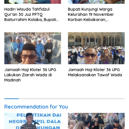
Hadiri Wisuda Tahfidzul
Bupati Kunjungi Warga
Qur’an 30 Juz PPTQ
Kelurahan 19 November
Baiturrahim Kolaka, Bupati
Korban Kebakaran;
Meneteskan Air Mata
Instruksikan Penanganan
Terpadu
Jamaah Haji Kloter 36 UPG
Jamaah Haji Kloter 36 UPG
Lakukan Ziarah Wada di
Melaksanakan Tawaf Wada
Madinah
Recommendation for You