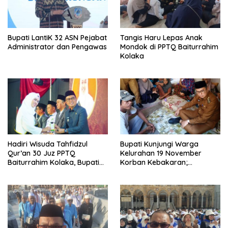
Bupati LantiK 32 ASN Pejabat
Tangis Haru Lepas Anak
Administrator dan Pengawas
Mondok di PPTQ Baiturrahim
Kolaka
Hadiri Wisuda Tahfidzul
Bupati Kunjungi Warga
Qur’an 30 Juz PPTQ
Kelurahan 19 November
Baiturrahim Kolaka, Bupati
Korban Kebakaran;
Meneteskan Air Mata
Instruksikan Penanganan
Terpadu