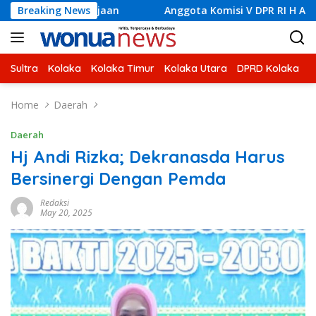
Skip
rjaan
Breaking News
Anggota Komisi V DPR RI H Ahmad Safei Didampin
to
content
Sultra
Kolaka
Kolaka Timur
Kolaka Utara
DPRD Kolaka
U
Home
Daerah
Daerah
Hj Andi Rizka; Dekranasda Harus
Bersinergi Dengan Pemda
Redaksi
May 20, 2025