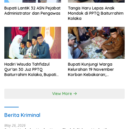
Bupati LantiK 32 ASN Pejabat
Tangis Haru Lepas Anak
Administrator dan Pengawas
Mondok di PPTQ Baiturrahim
Kolaka
Hadiri Wisuda Tahfidzul
Bupati Kunjungi Warga
Qur’an 30 Juz PPTQ
Kelurahan 19 November
Baiturrahim Kolaka, Bupati
Korban Kebakaran;
Meneteskan Air Mata
Instruksikan Penanganan
Terpadu
View More
Berita Kriminal
May 26, 2026