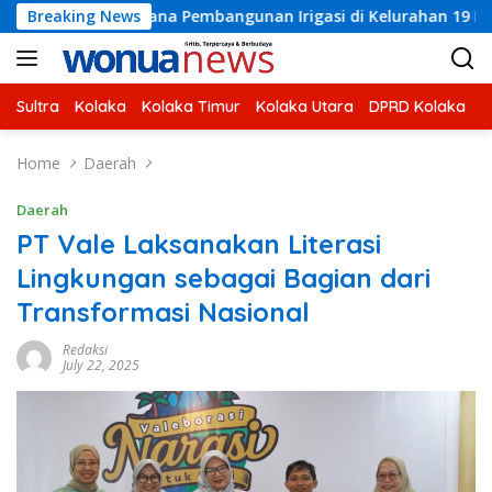
Skip
ncana Pembangunan Irigasi di Kelurahan 19 November Wundulak
Breaking News
to
content
Sultra
Kolaka
Kolaka Timur
Kolaka Utara
DPRD Kolaka
U
Home
Daerah
Daerah
PT Vale Laksanakan Literasi
Lingkungan sebagai Bagian dari
Transformasi Nasional
Redaksi
July 22, 2025