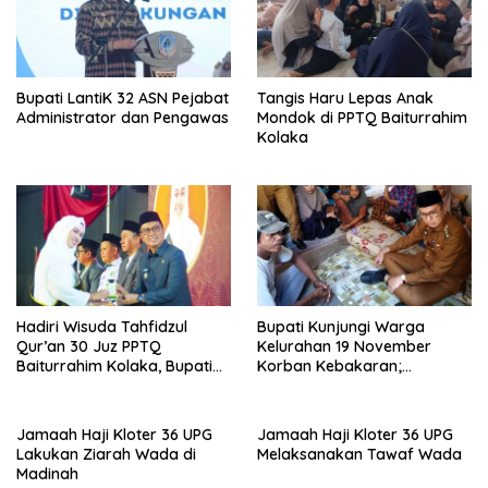
Bupati LantiK 32 ASN Pejabat
Tangis Haru Lepas Anak
Administrator dan Pengawas
Mondok di PPTQ Baiturrahim
Kolaka
Hadiri Wisuda Tahfidzul
Bupati Kunjungi Warga
Qur’an 30 Juz PPTQ
Kelurahan 19 November
Baiturrahim Kolaka, Bupati
Korban Kebakaran;
Meneteskan Air Mata
Instruksikan Penanganan
Terpadu
Jamaah Haji Kloter 36 UPG
Jamaah Haji Kloter 36 UPG
Lakukan Ziarah Wada di
Melaksanakan Tawaf Wada
Madinah