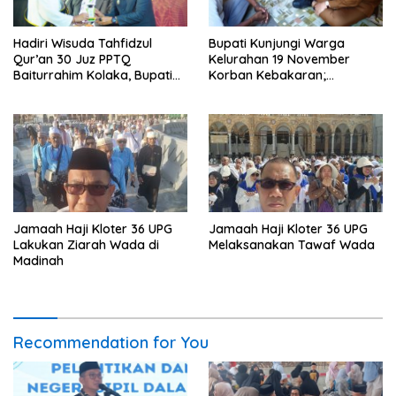
Hadiri Wisuda Tahfidzul
Bupati Kunjungi Warga
Qur’an 30 Juz PPTQ
Kelurahan 19 November
Baiturrahim Kolaka, Bupati
Korban Kebakaran;
Meneteskan Air Mata
Instruksikan Penanganan
Terpadu
Jamaah Haji Kloter 36 UPG
Jamaah Haji Kloter 36 UPG
Lakukan Ziarah Wada di
Melaksanakan Tawaf Wada
Madinah
Recommendation for You