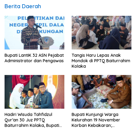
Berita Daerah
Bupati LantiK 32 ASN Pejabat
Tangis Haru Lepas Anak
Administrator dan Pengawas
Mondok di PPTQ Baiturrahim
Kolaka
Hadiri Wisuda Tahfidzul
Bupati Kunjungi Warga
Qur’an 30 Juz PPTQ
Kelurahan 19 November
Baiturrahim Kolaka, Bupati
Korban Kebakaran;
Meneteskan Air Mata
Instruksikan Penanganan