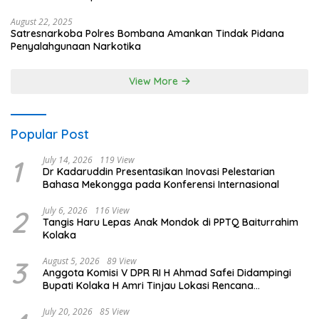
August 22, 2025
Satresnarkoba Polres Bombana Amankan Tindak Pidana
Penyalahgunaan Narkotika
View More
Popular Post
1
July 14, 2026
119 View
Dr Kadaruddin Presentasikan Inovasi Pelestarian
Bahasa Mekongga pada Konferensi Internasional
2
July 6, 2026
116 View
Tangis Haru Lepas Anak Mondok di PPTQ Baiturrahim
Kolaka
3
August 5, 2026
89 View
Anggota Komisi V DPR RI H Ahmad Safei Didampingi
Bupati Kolaka H Amri Tinjau Lokasi Rencana
Pembangunan Irigasi di Kelurahan 19 November
Wundulako
July 20, 2026
85 View