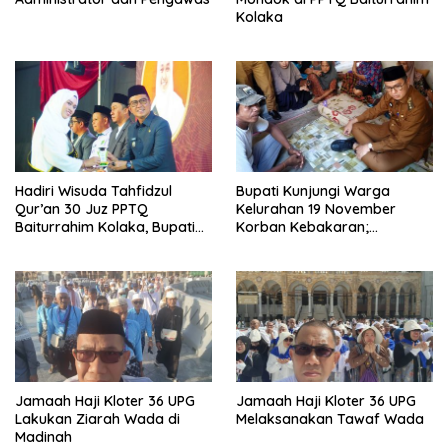
Kolaka
Hadiri Wisuda Tahfidzul
Bupati Kunjungi Warga
Qur’an 30 Juz PPTQ
Kelurahan 19 November
Baiturrahim Kolaka, Bupati
Korban Kebakaran;
Meneteskan Air Mata
Instruksikan Penanganan
Terpadu
Jamaah Haji Kloter 36 UPG
Jamaah Haji Kloter 36 UPG
Lakukan Ziarah Wada di
Melaksanakan Tawaf Wada
Madinah