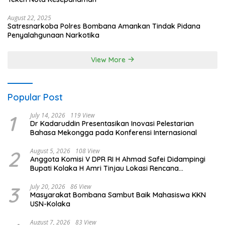
August 22, 2025
Satresnarkoba Polres Bombana Amankan Tindak Pidana
Penyalahgunaan Narkotika
View More
Popular Post
1
July 14, 2026
119 View
Dr Kadaruddin Presentasikan Inovasi Pelestarian
Bahasa Mekongga pada Konferensi Internasional
2
August 5, 2026
108 View
Anggota Komisi V DPR RI H Ahmad Safei Didampingi
Bupati Kolaka H Amri Tinjau Lokasi Rencana
Pembangunan Irigasi di Kelurahan 19 November
Wundulako
3
July 20, 2026
86 View
Masyarakat Bombana Sambut Baik Mahasiswa KKN
USN-Kolaka
August 7, 2026
83 View