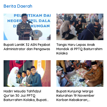
Berita Daerah
Bupati LantiK 32 ASN Pejabat
Tangis Haru Lepas Anak
Administrator dan Pengawas
Mondok di PPTQ Baiturrahim
Kolaka
Hadiri Wisuda Tahfidzul
Bupati Kunjungi Warga
Qur’an 30 Juz PPTQ
Kelurahan 19 November
Baiturrahim Kolaka, Bupati
Korban Kebakaran;
Meneteskan Air Mata
Instruksikan Penanganan