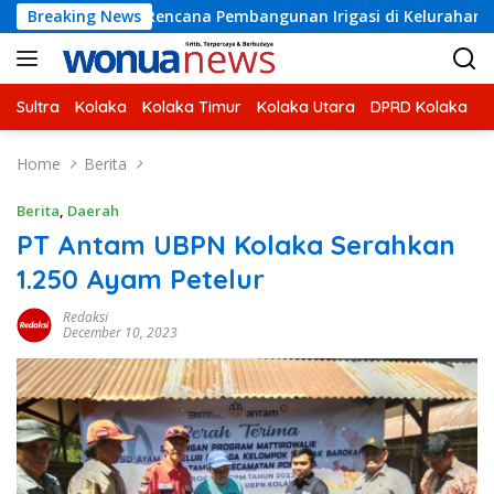
Skip
si Rencana Pembangunan Irigasi di Kelurahan 19 November Wun
Breaking News
to
content
Sultra
Kolaka
Kolaka Timur
Kolaka Utara
DPRD Kolaka
U
Home
Berita
Berita
,
Daerah
PT Antam UBPN Kolaka Serahkan
1.250 Ayam Petelur
Redaksi
December 10, 2023