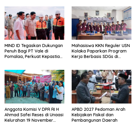
Pembangunan Irigasi di
Hukum, Jangan Ada
Kelurahan 19 November
Premanisme Industrial
Wundulako
MIND ID Tegaskan Dukungan
Mahasiswa KKN Reguler USN
Penuh Bagi PT Vale di
Kolaka Paparkan Program
Pomalaa, Perkuat Kepastian
Kerja Berbasis SDGs di
Investasi dan Hilirisasi
Koltim
Berkelanjutan
APBD 2027 Pedoman Arah
Anggota Komisi V DPR RI H
Kebijakan Fiskal dan
Ahmad Safei Reses di Unaasi
Pembangunan Daerah
Kelurahan 19 November
Wundulako