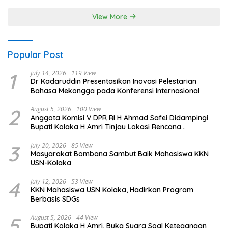
View More
Popular Post
1
July 14, 2026
119 View
Dr Kadaruddin Presentasikan Inovasi Pelestarian
Bahasa Mekongga pada Konferensi Internasional
2
August 5, 2026
100 View
Anggota Komisi V DPR RI H Ahmad Safei Didampingi
Bupati Kolaka H Amri Tinjau Lokasi Rencana
Pembangunan Irigasi di Kelurahan 19 November
Wundulako
3
July 20, 2026
85 View
Masyarakat Bombana Sambut Baik Mahasiswa KKN
USN-Kolaka
4
July 12, 2026
53 View
KKN Mahasiswa USN Kolaka, Hadirkan Program
Berbasis SDGs
5
August 5, 2026
44 View
Bupati Kolaka H Amri, Buka Suara Soal Ketegangan