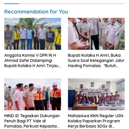
Recommendation for You
Anggota Komisi V DPR RI H
Bupati Kolaka H Amri, Buka
Ahmad Safei Didampingi
Suara Soal Ketegangan Jalur
Bupati Kolaka H Amri Tinjau
Hauling Pomalaa. *Butuh
Lokasi Rencana
Komunikasi dan Kepastian
Pembangunan Irigasi di
Hukum, Jangan Ada
Kelurahan 19 November
Premanisme Industrial
Wundulako
MIND ID Tegaskan Dukungan
Mahasiswa KKN Reguler USN
Penuh Bagi PT Vale di
Kolaka Paparkan Program
Pomalaa, Perkuat Kepastian
Kerja Berbasis SDGs di