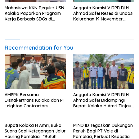
Mahasiswa KKN Reguler USN
Anggota Komisi V DPR RI H
Kolaka Paparkan Program
Ahmad Safei Reses di Unaasi
Kerja Berbasis SDGs di
Kelurahan 19 November
Koltim
Wundulako
Recommendation for You
AMPPK Bersama
Anggota Komisi V DPR RI H
Disnakertrans Kolaka dan PT
Ahmad Safei Didampingi
Leighton Contractors
Bupati Kolaka H Amri Tinjau
Indonesia Bahas Persoalan
Lokasi Rencana
Ketenagakerjaan
Pembangunan Irigasi di
Kelurahan 19 November
Bupati Kolaka H Amri, Buka
MIND ID Tegaskan Dukungan
Wundulako
Suara Soal Ketegangan Jalur
Penuh Bagi PT Vale di
Hauling Pomalaa. *Butuh
Pomalaa, Perkuat Kepastian