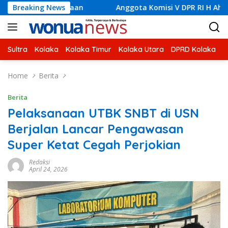
Skip
kerjaan
Breaking News
Anggota Komisi V DPR RI H Ahmad Safei Didamp
to
content
Sultra
Kolaka
Kolaka Timur
Kolaka Utara
DPRD Kolaka
U
Home
Berita
Berita
Pelaksanaan UTBK SNBT di USN
Berjalan Lancar Pengawasan
Super Ketat Cegah Perjokian
Redaksi
April 24, 2026