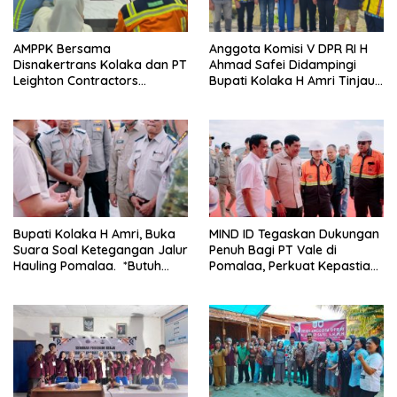
AMPPK Bersama
Anggota Komisi V DPR RI H
Disnakertrans Kolaka dan PT
Ahmad Safei Didampingi
Leighton Contractors
Bupati Kolaka H Amri Tinjau
Indonesia Bahas Persoalan
Lokasi Rencana
Ketenagakerjaan
Pembangunan Irigasi di
Kelurahan 19 November
Wundulako
Bupati Kolaka H Amri, Buka
MIND ID Tegaskan Dukungan
Suara Soal Ketegangan Jalur
Penuh Bagi PT Vale di
Hauling Pomalaa. *Butuh
Pomalaa, Perkuat Kepastian
Komunikasi dan Kepastian
Investasi dan Hilirisasi
Hukum, Jangan Ada
Berkelanjutan
Premanisme Industrial