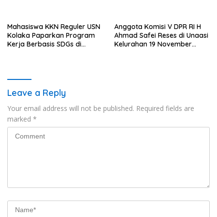
Komunikasi dan Kepastian
Investasi dan Hilirisasi
Hukum, Jangan Ada
Berkelanjutan
Premanisme Industrial
Mahasiswa KKN Reguler USN
Anggota Komisi V DPR RI H
Kolaka Paparkan Program
Ahmad Safei Reses di Unaasi
Kerja Berbasis SDGs di
Kelurahan 19 November
Koltim
Wundulako
Leave a Reply
Your email address will not be published.
Required fields are
marked
*