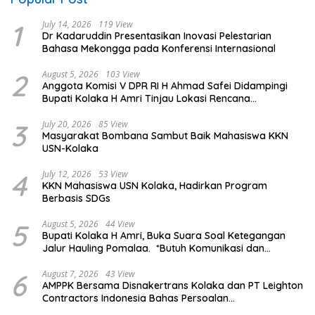
1
July 14, 2026
119 View
Dr Kadaruddin Presentasikan Inovasi Pelestarian
Bahasa Mekongga pada Konferensi Internasional
2
August 5, 2026
103 View
Anggota Komisi V DPR RI H Ahmad Safei Didampingi
Bupati Kolaka H Amri Tinjau Lokasi Rencana
Pembangunan Irigasi di Kelurahan 19 November
Wundulako
3
July 20, 2026
85 View
Masyarakat Bombana Sambut Baik Mahasiswa KKN
USN-Kolaka
4
July 12, 2026
53 View
KKN Mahasiswa USN Kolaka, Hadirkan Program
Berbasis SDGs
5
August 5, 2026
44 View
Bupati Kolaka H Amri, Buka Suara Soal Ketegangan
Jalur Hauling Pomalaa. *Butuh Komunikasi dan
Kepastian Hukum, Jangan Ada Premanisme Industrial
6
August 7, 2026
43 View
AMPPK Bersama Disnakertrans Kolaka dan PT Leighton
Contractors Indonesia Bahas Persoalan
Ketenagakerjaan