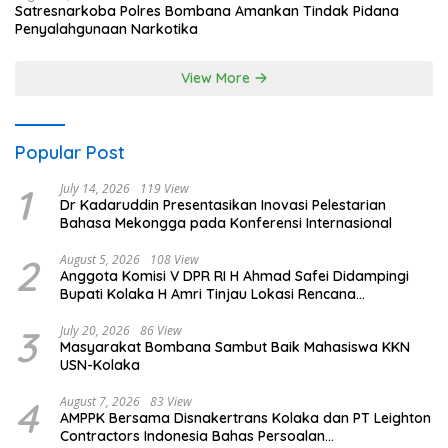
Satresnarkoba Polres Bombana Amankan Tindak Pidana
Penyalahgunaan Narkotika
View More
Popular Post
1
July 14, 2026
119 View
Dr Kadaruddin Presentasikan Inovasi Pelestarian
Bahasa Mekongga pada Konferensi Internasional
2
August 5, 2026
108 View
Anggota Komisi V DPR RI H Ahmad Safei Didampingi
Bupati Kolaka H Amri Tinjau Lokasi Rencana
Pembangunan Irigasi di Kelurahan 19 November
Wundulako
3
July 20, 2026
86 View
Masyarakat Bombana Sambut Baik Mahasiswa KKN
USN-Kolaka
4
August 7, 2026
83 View
AMPPK Bersama Disnakertrans Kolaka dan PT Leighton
Contractors Indonesia Bahas Persoalan