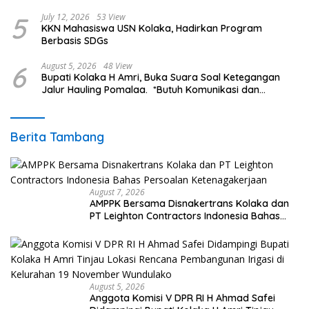
Ketenagakerjaan
5
July 12, 2026
53 View
KKN Mahasiswa USN Kolaka, Hadirkan Program
Berbasis SDGs
6
August 5, 2026
48 View
Bupati Kolaka H Amri, Buka Suara Soal Ketegangan
Jalur Hauling Pomalaa. *Butuh Komunikasi dan
Kepastian Hukum, Jangan Ada Premanisme Industrial
Berita Tambang
August 7, 2026
AMPPK Bersama Disnakertrans Kolaka dan
PT Leighton Contractors Indonesia Bahas
Persoalan Ketenagakerjaan
August 5, 2026
Anggota Komisi V DPR RI H Ahmad Safei