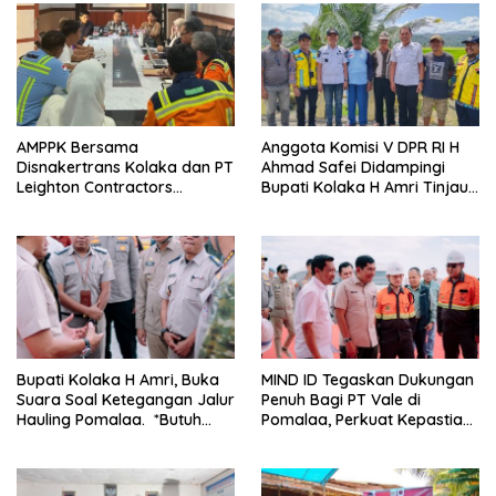
AMPPK Bersama
Anggota Komisi V DPR RI H
Disnakertrans Kolaka dan PT
Ahmad Safei Didampingi
Leighton Contractors
Bupati Kolaka H Amri Tinjau
Indonesia Bahas Persoalan
Lokasi Rencana
Ketenagakerjaan
Pembangunan Irigasi di
Kelurahan 19 November
Wundulako
Bupati Kolaka H Amri, Buka
MIND ID Tegaskan Dukungan
Suara Soal Ketegangan Jalur
Penuh Bagi PT Vale di
Hauling Pomalaa. *Butuh
Pomalaa, Perkuat Kepastian
Komunikasi dan Kepastian
Investasi dan Hilirisasi
Hukum, Jangan Ada
Berkelanjutan
Premanisme Industrial