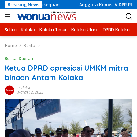
Skip
kerjaan
Breaking News
Anggota Komisi V DPR RI H Ahmad Safei Didam
to
content
Sultra
Kolaka
Kolaka Timur
Kolaka Utara
DPRD Kolaka
U
Home
Berita
Berita
,
Daerah
Ketua DPRD apresiasi UMKM mitra
binaan Antam Kolaka
Redaksi
March 12, 2023