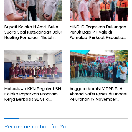
Bupati Kolaka H Amri, Buka
MIND ID Tegaskan Dukungan
Suara Soal Ketegangan Jalur
Penuh Bagi PT Vale di
Hauling Pomalaa. *Butuh
Pomalaa, Perkuat Kepastian
Komunikasi dan Kepastian
Investasi dan Hilirisasi
Hukum, Jangan Ada
Berkelanjutan
Premanisme Industrial
Mahasiswa KKN Reguler USN
Anggota Komisi V DPR RI H
Kolaka Paparkan Program
Ahmad Safei Reses di Unaasi
Kerja Berbasis SDGs di
Kelurahan 19 November
Koltim
Wundulako
Recommendation for You