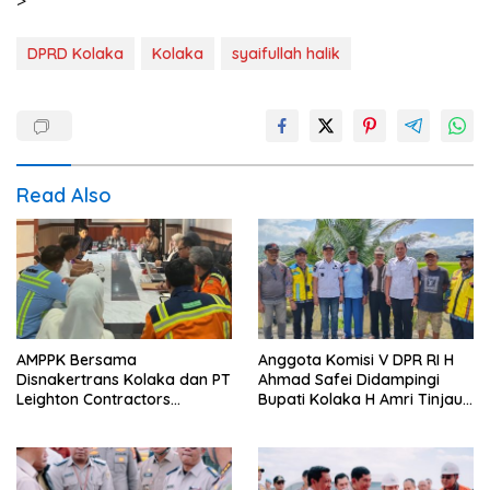
>
DPRD Kolaka
Kolaka
syaifullah halik
Read Also
AMPPK Bersama
Anggota Komisi V DPR RI H
Disnakertrans Kolaka dan PT
Ahmad Safei Didampingi
Leighton Contractors
Bupati Kolaka H Amri Tinjau
Indonesia Bahas Persoalan
Lokasi Rencana
Ketenagakerjaan
Pembangunan Irigasi di
Kelurahan 19 November
Wundulako