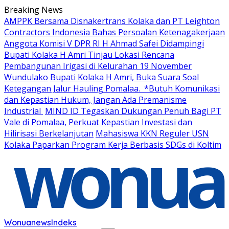
Skip
Breaking News
to
AMPPK Bersama Disnakertrans Kolaka dan PT Leighton
content
Contractors Indonesia Bahas Persoalan Ketenagakerjaan
Anggota Komisi V DPR RI H Ahmad Safei Didampingi
Bupati Kolaka H Amri Tinjau Lokasi Rencana
Pembangunan Irigasi di Kelurahan 19 November
Wundulako
Bupati Kolaka H Amri, Buka Suara Soal
Ketegangan Jalur Hauling Pomalaa. *Butuh Komunikasi
dan Kepastian Hukum, Jangan Ada Premanisme
Industrial
MIND ID Tegaskan Dukungan Penuh Bagi PT
Vale di Pomalaa, Perkuat Kepastian Investasi dan
Hilirisasi Berkelanjutan
Mahasiswa KKN Reguler USN
Kolaka Paparkan Program Kerja Berbasis SDGs di Koltim
Wonuanews
Indeks