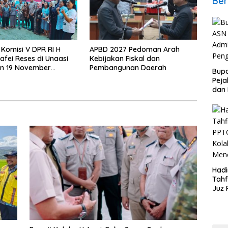
Ber
Komisi V DPR RI H
APBD 2027 Pedoman Arah
fei Reses di Unaasi
Kebijakan Fiskal dan
an 19 November
Pembangunan Daerah
Bupa
ko
Peja
dan
Hadi
Tahf
Juz 
Kola
Mene