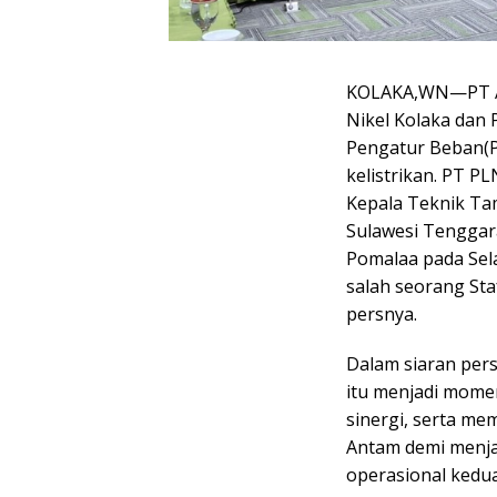
KOLAKA,WN—PT An
Nikel Kolaka dan 
Pengatur Beban(P
kelistrikan. PT P
Kepala Teknik Ta
Sulawesi Tenggara
Pomalaa pada Sela
salah seorang Sta
persnya.
Dalam siaran pe
itu menjadi mom
sinergi, serta m
Antam demi menja
operasional kedu