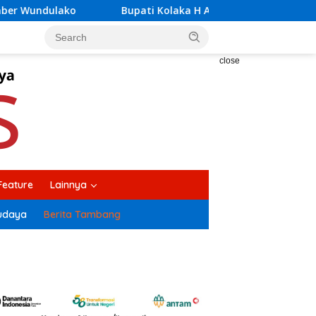
i Kolaka H Amri, Buka Suara Soal Ketegangan Jalur Hauling P
close
Feature
Lainnya
udaya
Berita Tambang