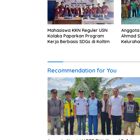
Mahasiswa KKN Reguler USN
Anggota 
Kolaka Paparkan Program
Ahmad Sa
Kerja Berbasis SDGs di Koltim
Kelurah
Wundula
Recommendation for You