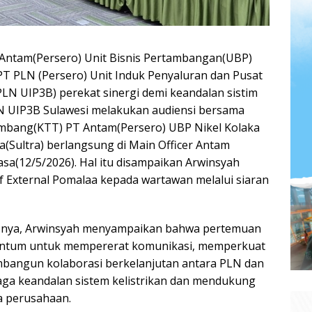
tam(Persero) Unit Bisnis Pertambangan(UBP)
PT PLN (Persero) Unit Induk Penyaluran dan Pusat
LN UIP3B) perekat sinergi demi keandalan sistim
LN UIP3B Sulawesi melakukan audiensi bersama
mbang(KTT) PT Antam(Persero) UBP Nikel Kolaka
(Sultra) berlangsung di Main Officer Antam
sa(12/5/2026). Hal itu disampaikan Arwinsyah
f External Pomalaa kepada wartawan melalui siaran
rsnya, Arwinsyah menyampaikan bahwa pertemuan
entum untuk mempererat komunikasi, memperkuat
embangun kolaborasi berkelanjutan antara PLN dan
ga keandalan sistem kelistrikan dan mendukung
a perusahaan.