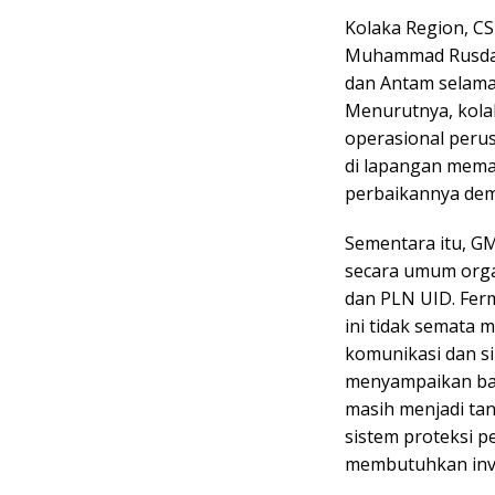
Kolaka Region, CS
Muhammad Rusdan
dan Antam selama 
Menurutnya, kolab
operasional peru
di lapangan mema
perbaikannya dem
Sementara itu, GM
secara umum orga
dan PLN UID. Fer
ini tidak semata 
komunikasi dan si
menyampaikan bah
masih menjadi ta
sistem proteksi p
membutuhkan inve