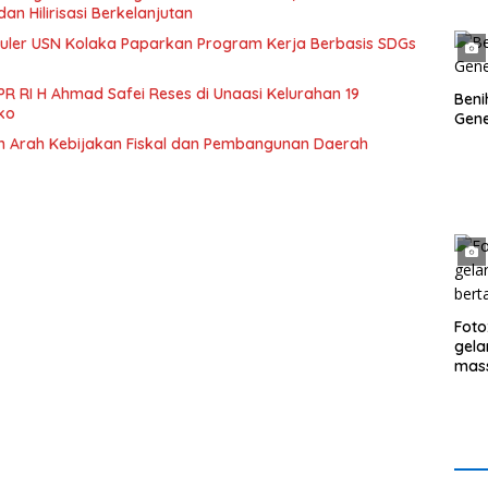
dan Hilirisasi Berkelanjutan
ler USN Kolaka Paparkan Program Kerja Berbasis SDGs
R RI H Ahmad Safei Reses di Unaasi Kelurahan 19
Beni
ko
Gene
 Arah Kebijakan Fiskal dan Pembangunan Daerah
Foto
gela
mass
hadi