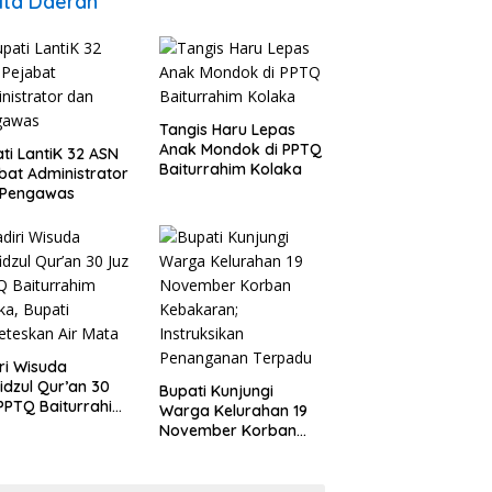
ita Daerah
Tangis Haru Lepas
Anak Mondok di PPTQ
ti LantiK 32 ASN
Baiturrahim Kolaka
bat Administrator
 Pengawas
ri Wisuda
idzul Qur’an 30
Bupati Kunjungi
PPTQ Baiturrahim
Warga Kelurahan 19
ka, Bupati
November Korban
teskan Air Mata
Kebakaran;
Instruksikan
Penanganan Terpadu