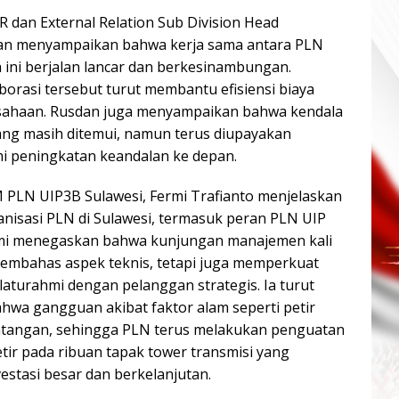
R dan External Relation Sub Division Head
 menyampaikan bahwa kerja sama antara PLN
ini berjalan lancar dan berkesinambungan.
orasi tersebut turut membantu efisiensi biaya
sahaan. Rusdan juga menyampaikan bahwa kendala
ng masih ditemui, namun terus diupayakan
i peningkatan keandalan ke depan.
 PLN UIP3B Sulawesi, Fermi Trafianto menjelaskan
nisasi PLN di Sulawesi, termasuk peran PLN UIP
mi menegaskan bahwa kunjungan manajemen kali
membahas aspek teknis, tetapi juga memperkuat
laturahmi dengan pelanggan strategis. Ia turut
wa gangguan akibat faktor alam seperti petir
ntangan, sehingga PLN terus melakukan penguatan
etir pada ribuan tapak tower transmisi yang
stasi besar dan berkelanjutan.