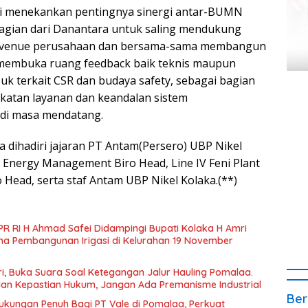
rmi menekankan pentingnya sinergi antar-BUMN
agian dari Danantara untuk saling mendukung
evenue perusahaan dan bersama-sama membangun
 membuka ruang feedback baik teknis maupun
uk terkait CSR dan budaya safety, sebagai bagian
gkatan layanan dan keandalan sistem
 di masa mendatang.
la dihadiri jajaran PT Antam(Persero) UBP Nikel
n Energy Management Biro Head, Line IV Feni Plant
o Head, serta staf Antam UBP Nikel Kolaka.(**)
PR RI H Ahmad Safei Didampingi Bupati Kolaka H Amri
ana Pembangunan Irigasi di Kelurahan 19 November
i, Buka Suara Soal Ketegangan Jalur Hauling Pomalaa.
dan Kepastian Hukum, Jangan Ada Premanisme Industrial
Ber
ukungan Penuh Bagi PT Vale di Pomalaa, Perkuat