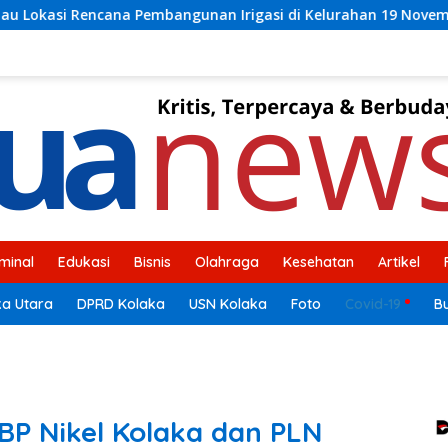
nan Irigasi di Kelurahan 19 November Wundulako
Bupat
iminal
Edukasi
Bisnis
Olahraga
Kesehatan
Artikel
ka Utara
DPRD Kolaka
USN Kolaka
Foto
Covid-19
B
BP Nikel Kolaka dan PLN