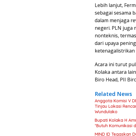
Lebih lanjut, Fe
sebagai sesama b
dalam menjaga r
negeri. PLN juga
nonteknis, termas
dari upaya penin
ketenagalistrikan
Acara ini turut pu
Kolaka antara lai
Biro Head, PII Bir
Related News
Anggota Komisi V D
Tinjau Lokasi Renc
Wundulako
Bupati Kolaka H Amr
*Butuh Komunikasi 
MIND ID Tegaskan D