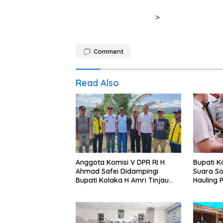
>
Comment
Read Also
Anggota Komisi V DPR RI H
Bupati K
Ahmad Safei Didampingi
Suara So
Bupati Kolaka H Amri Tinjau
Hauling Pom
Lokasi Rencana Pembangunan
Komunika
Irigasi di Kelurahan 19
Hukum, 
November Wundulako
Premanis