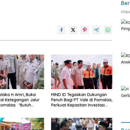
Ber
http
MIND ID Tegaskan Dukungan
olaka H Amri, Buka
Penuh Bagi PT Vale di Pomalaa,
al Ketegangan Jalur
Perkuat Kepastian Investasi
alaa. *Butuh
dan Hilirisasi Berkelanjutan
si dan Kepastian
Jangan Ada
me Industrial