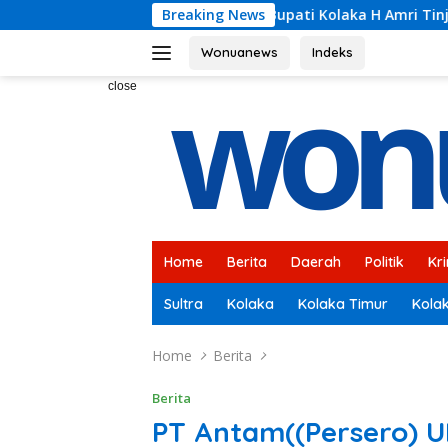
Skip
ampingi Bupati Kolaka H Amri Tinjau Lokasi Rencana Pembangu
Breaking News
to
content
Wonuanews
Indeks
close
Home
Berita
Daerah
Politik
Kr
Sultra
Kolaka
Kolaka Timur
Kola
Home
Berita
Berita
PT Antam((Persero) U