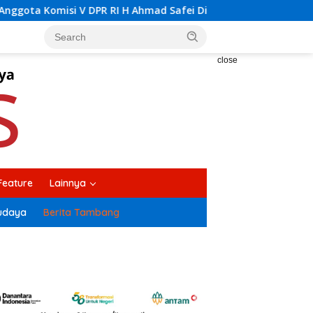
Safei Didampingi Bupati Kolaka H Amri Tinjau Lokasi Rencana
close
Feature
Lainnya
udaya
Berita Tambang