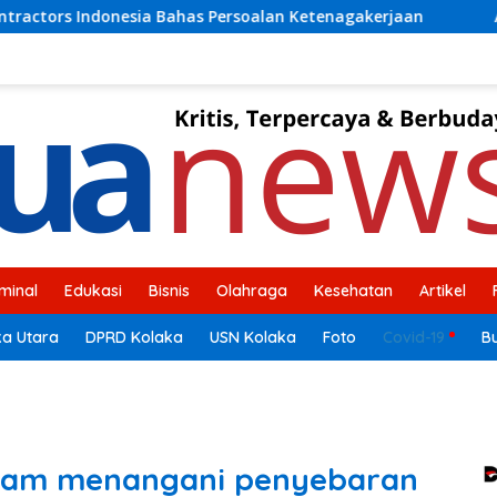
lan Ketenagakerjaan
Anggota Komisi V DPR RI H Ahmad 
iminal
Edukasi
Bisnis
Olahraga
Kesehatan
Artikel
ka Utara
DPRD Kolaka
USN Kolaka
Foto
Covid-19
B
alam menangani penyebaran