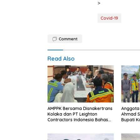
>
Covid-19
Comment
Read Also
AMPPK Bersama Disnakertrans
Anggota 
Kolaka dan PT Leighton
Ahmad S
Contractors Indonesia Bahas
Bupati K
Persoalan Ketenagakerjaan
Lokasi 
Irigasi d
Novembe