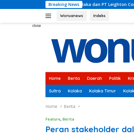
Skip
 Kolaka dan PT Leighton Contractors Indonesia Bahas Persoa
Breaking News
to
content
Wonuanews
Indeks
close
Home
Berita
Daerah
Politik
Kr
Sultra
Kolaka
Kolaka Timur
Kola
Home
Berita
Feature
,
Berita
Peran stakeholder d