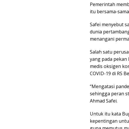
Pemerintah membu
itu bersama-sama
Safei menyebut sa
dunia pertambang
menangani permas
Salah satu perusa
yang pada pekan 
medis oksigen k
COVID-19 di RS B
“Mengatasi pande
sehingga peran s
Ahmad Safei.
Untuk itu kata B
kepentingan unt
guna memutus mat