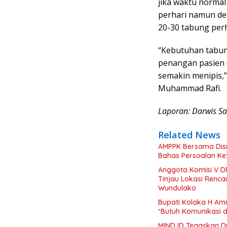
jika waktu norma
perhari namun de
20-30 tabung perh
“Kebutuhan tabu
penangan pasien 
semakin menipis,”
Muhammad Rafi.
Laporan: Darwis Sa
Related News
AMPPK Bersama Disn
Bahas Persoalan Ke
Anggota Komisi V D
Tinjau Lokasi Renc
Wundulako
Bupati Kolaka H Amr
*Butuh Komunikasi 
MIND ID Tegaskan D