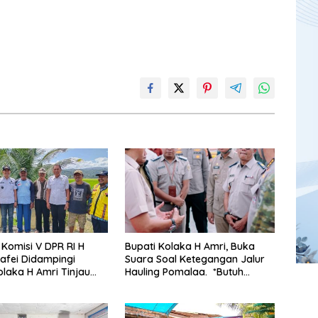
Komisi V DPR RI H
Bupati Kolaka H Amri, Buka
afei Didampingi
Suara Soal Ketegangan Jalur
olaka H Amri Tinjau
Hauling Pomalaa. *Butuh
Rencana Pembangunan
Komunikasi dan Kepastian
i Kelurahan 19
Hukum, Jangan Ada
r Wundulako
Premanisme Industrial