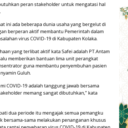
tuhkan peran stakeholder untuk mengatasi hal
.
at ini ada beberapa dunia usaha yang bergelut di
an berperan aktif membantu Pemerintah dalam
alahan virus COVID-19 di Kabupaten Kolaka.
haan yang terlibat aktif kata Safei adalah PT.Antam
lalu memberikan bantuan lima unit perangkat
onsentrator guna membantu penyembuhan pasien
enyamin Guluh.
mi COVID-19 adalah tanggung jawab bersama
takeholder memang sangat dibutuhkan,” kata
upati dua periode itu mengajak semua pemangku
uk bersama-sama melakukan penanganan khusus
a rantai penyebaran virus COVID-19 di Kabupaten