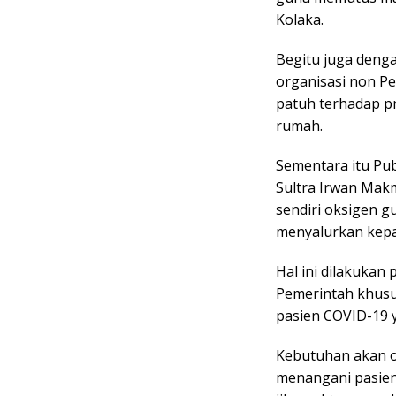
Kolaka.
Begitu juga deng
organisasi non P
patuh terhadap pr
rumah.
Sementara itu Pub
Sultra Irwan Mak
sendiri oksigen 
menyalurkan kep
Hal ini dilakuka
Pemerintah khus
pasien COVID-19
Kebutuhan akan o
menangani pasien