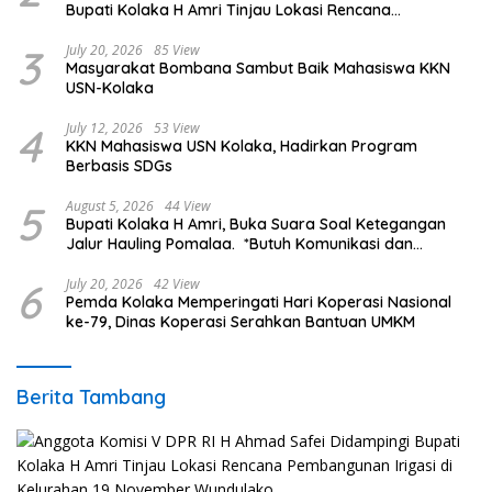
Bupati Kolaka H Amri Tinjau Lokasi Rencana
Pembangunan Irigasi di Kelurahan 19 November
Wundulako
3
July 20, 2026
85 View
Masyarakat Bombana Sambut Baik Mahasiswa KKN
USN-Kolaka
4
July 12, 2026
53 View
KKN Mahasiswa USN Kolaka, Hadirkan Program
Berbasis SDGs
5
August 5, 2026
44 View
Bupati Kolaka H Amri, Buka Suara Soal Ketegangan
Jalur Hauling Pomalaa. *Butuh Komunikasi dan
Kepastian Hukum, Jangan Ada Premanisme Industrial
6
July 20, 2026
42 View
Pemda Kolaka Memperingati Hari Koperasi Nasional
ke-79, Dinas Koperasi Serahkan Bantuan UMKM
Berita Tambang