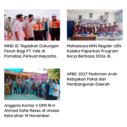
Lokasi Rencana
Komunikasi dan Kepastian
Pembangunan Irigasi di
Hukum, Jangan Ada
Kelurahan 19 November
Premanisme Industrial
Wundulako
MIND ID Tegaskan Dukungan
Mahasiswa KKN Reguler USN
Penuh Bagi PT Vale di
Kolaka Paparkan Program
Pomalaa, Perkuat Kepastian
Kerja Berbasis SDGs di
Investasi dan Hilirisasi
Koltim
Berkelanjutan
APBD 2027 Pedoman Arah
Kebijakan Fiskal dan
Pembangunan Daerah
Anggota Komisi V DPR RI H
Ahmad Safei Reses di Unaasi
Kelurahan 19 November
Wundulako