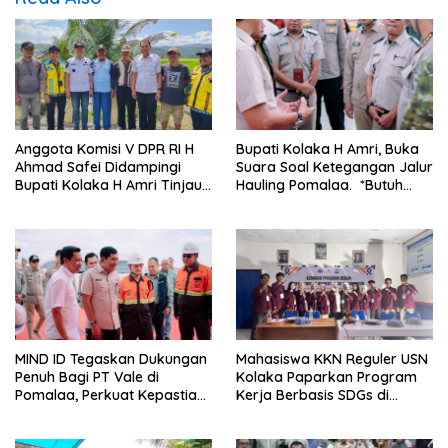
Anggota Komisi V DPR RI H
Bupati Kolaka H Amri, Buka
Ahmad Safei Didampingi
Suara Soal Ketegangan Jalur
Bupati Kolaka H Amri Tinjau
Hauling Pomalaa. *Butuh
Lokasi Rencana
Komunikasi dan Kepastian
Pembangunan Irigasi di
Hukum, Jangan Ada
Kelurahan 19 November
Premanisme Industrial
Wundulako
MIND ID Tegaskan Dukungan
Mahasiswa KKN Reguler USN
Penuh Bagi PT Vale di
Kolaka Paparkan Program
Pomalaa, Perkuat Kepastian
Kerja Berbasis SDGs di
Investasi dan Hilirisasi
Koltim
Berkelanjutan