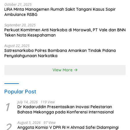
October 21, 2025
LIRA Minta Managemen Rumah Sakit Tangani Kasus Sopir
Ambulance RSBG
September 20, 2025
Perkuat Komitmen Anti Narkoba di Morowali, PT Vale dan BNN
Teken Nota Kesepahaman
August 22, 2025
Satresnarkoba Polres Bombana Amankan Tindak Pidana
Penyalahgunaan Narkotika
View More
Popular Post
1
July 14, 2026
119 View
Dr Kadaruddin Presentasikan Inovasi Pelestarian
Bahasa Mekongga pada Konferensi Internasional
2
August 5, 2026
97 View
Anggota Komisi V DPR RI H Ahmad Safei Didampingi