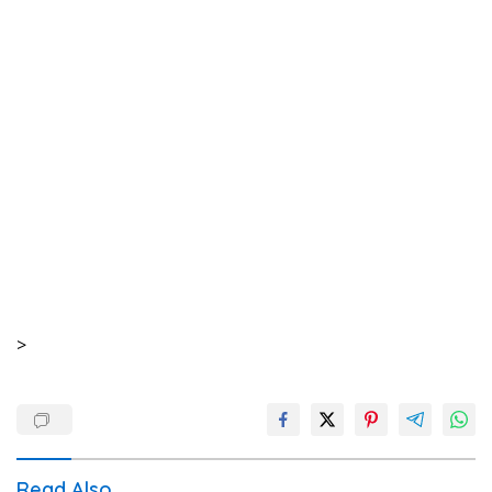
>
Read Also