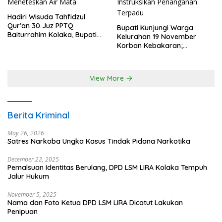
Hadiri Wisuda Tahfidzul
Qur’an 30 Juz PPTQ
Bupati Kunjungi Warga
Baiturrahim Kolaka, Bupati
Kelurahan 19 November
Meneteskan Air Mata
Korban Kebakaran;
Instruksikan Penanganan
Terpadu
View More
Berita Kriminal
May 26, 2026
Satres Narkoba Ungka Kasus Tindak Pidana Narkotika
December 22, 2025
Pemalsuan Identitas Berulang, DPD LSM LIRA Kolaka Tempuh
Jalur Hukum
November 5, 2025
Nama dan Foto Ketua DPD LSM LIRA Dicatut Lakukan
Penipuan