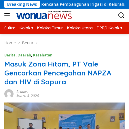
Skip
asi Rencana Pembangunan Irigasi di Kelurahan 19 November Wu
Breaking News
to
content
Sultra
Kolaka
Kolaka Timur
Kolaka Utara
DPRD Kolaka
U
Home
Berita
Berita
,
Daerah
,
Kesehatan
Masuk Zona Hitam, PT Vale
Gencarkan Pencegahan NAPZA
dan HIV di Sopura
Redaksi
March 4, 2026