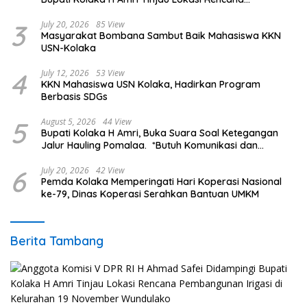
Pembangunan Irigasi di Kelurahan 19 November
Wundulako
3
July 20, 2026
85 View
Masyarakat Bombana Sambut Baik Mahasiswa KKN
USN-Kolaka
4
July 12, 2026
53 View
KKN Mahasiswa USN Kolaka, Hadirkan Program
Berbasis SDGs
5
August 5, 2026
44 View
Bupati Kolaka H Amri, Buka Suara Soal Ketegangan
Jalur Hauling Pomalaa. *Butuh Komunikasi dan
Kepastian Hukum, Jangan Ada Premanisme Industrial
6
July 20, 2026
42 View
Pemda Kolaka Memperingati Hari Koperasi Nasional
ke-79, Dinas Koperasi Serahkan Bantuan UMKM
Berita Tambang