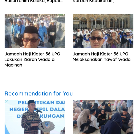
Baiturrahim Kolaka, Bupati
Korban Kebakaran;
Meneteskan Air Mata
Instruksikan Penanganan
Terpadu
Jamaah Haji Kloter 36 UPG
Jamaah Haji Kloter 36 UPG
Lakukan Ziarah Wada di
Melaksanakan Tawaf Wada
Madinah
Recommendation for You