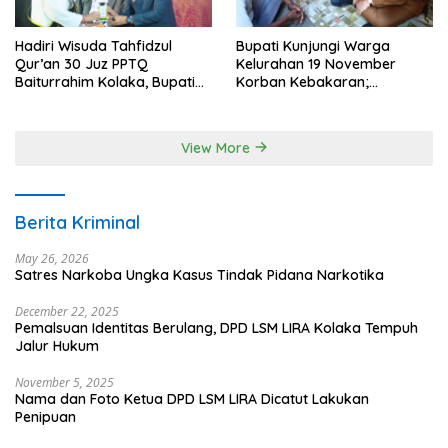
Hadiri Wisuda Tahfidzul
Bupati Kunjungi Warga
Qur’an 30 Juz PPTQ
Kelurahan 19 November
Baiturrahim Kolaka, Bupati
Korban Kebakaran;
Meneteskan Air Mata
Instruksikan Penanganan
Terpadu
View More
Berita Kriminal
May 26, 2026
Satres Narkoba Ungka Kasus Tindak Pidana Narkotika
December 22, 2025
Pemalsuan Identitas Berulang, DPD LSM LIRA Kolaka Tempuh
Jalur Hukum
November 5, 2025
Nama dan Foto Ketua DPD LSM LIRA Dicatut Lakukan
Penipuan