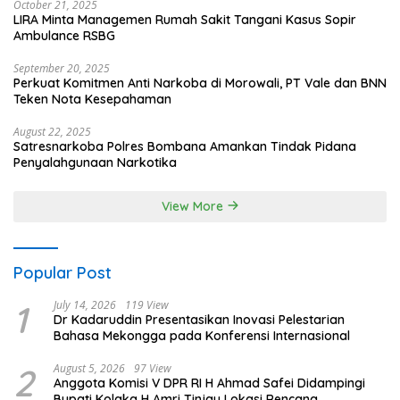
October 21, 2025
LIRA Minta Managemen Rumah Sakit Tangani Kasus Sopir
Ambulance RSBG
September 20, 2025
Perkuat Komitmen Anti Narkoba di Morowali, PT Vale dan BNN
Teken Nota Kesepahaman
August 22, 2025
Satresnarkoba Polres Bombana Amankan Tindak Pidana
Penyalahgunaan Narkotika
View More
Popular Post
1
July 14, 2026
119 View
Dr Kadaruddin Presentasikan Inovasi Pelestarian
Bahasa Mekongga pada Konferensi Internasional
2
August 5, 2026
97 View
Anggota Komisi V DPR RI H Ahmad Safei Didampingi
Bupati Kolaka H Amri Tinjau Lokasi Rencana