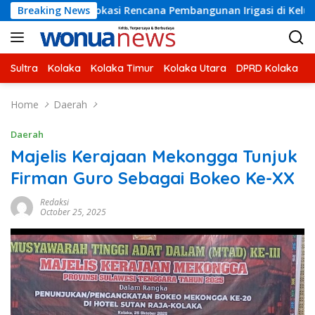
Skip
au Lokasi Rencana Pembangunan Irigasi di Kelurahan 19 Novem
Breaking News
to
content
Sultra
Kolaka
Kolaka Timur
Kolaka Utara
DPRD Kolaka
U
Home
Daerah
Daerah
Majelis Kerajaan Mekongga Tunjuk
Firman Guro Sebagai Bokeo Ke-XX
Redaksi
October 25, 2025