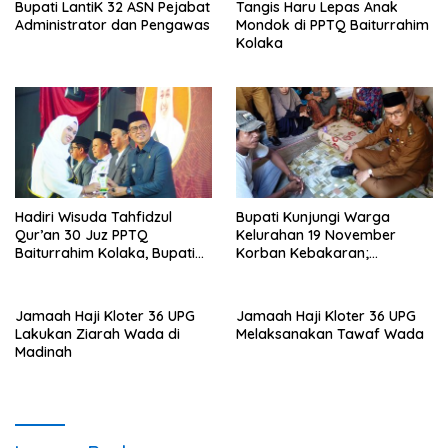
Bupati LantiK 32 ASN Pejabat
Tangis Haru Lepas Anak
Administrator dan Pengawas
Mondok di PPTQ Baiturrahim
Kolaka
Hadiri Wisuda Tahfidzul
Bupati Kunjungi Warga
Qur’an 30 Juz PPTQ
Kelurahan 19 November
Baiturrahim Kolaka, Bupati
Korban Kebakaran;
Meneteskan Air Mata
Instruksikan Penanganan
Terpadu
Jamaah Haji Kloter 36 UPG
Jamaah Haji Kloter 36 UPG
Lakukan Ziarah Wada di
Melaksanakan Tawaf Wada
Madinah