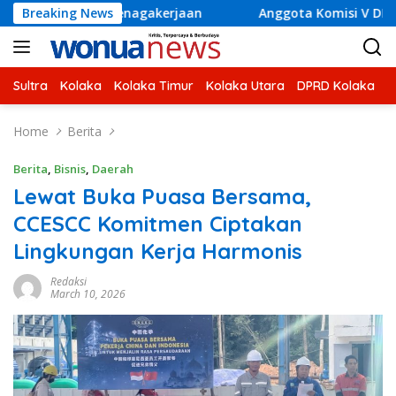
Skip
tenagakerjaan
Breaking News
Anggota Komisi V DPR RI H Ahmad Safei 
to
content
Sultra
Kolaka
Kolaka Timur
Kolaka Utara
DPRD Kolaka
U
Home
Berita
Berita
,
Bisnis
,
Daerah
Lewat Buka Puasa Bersama,
CCESCC Komitmen Ciptakan
Lingkungan Kerja Harmonis
Redaksi
March 10, 2026