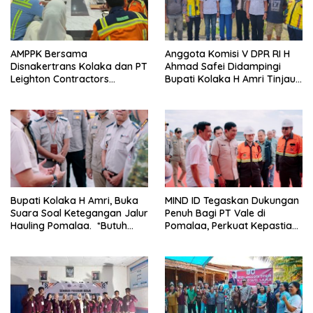
AMPPK Bersama
Anggota Komisi V DPR RI H
Disnakertrans Kolaka dan PT
Ahmad Safei Didampingi
Leighton Contractors
Bupati Kolaka H Amri Tinjau
Indonesia Bahas Persoalan
Lokasi Rencana
Ketenagakerjaan
Pembangunan Irigasi di
Kelurahan 19 November
Wundulako
Bupati Kolaka H Amri, Buka
MIND ID Tegaskan Dukungan
Suara Soal Ketegangan Jalur
Penuh Bagi PT Vale di
Hauling Pomalaa. *Butuh
Pomalaa, Perkuat Kepastian
Komunikasi dan Kepastian
Investasi dan Hilirisasi
Hukum, Jangan Ada
Berkelanjutan
Premanisme Industrial