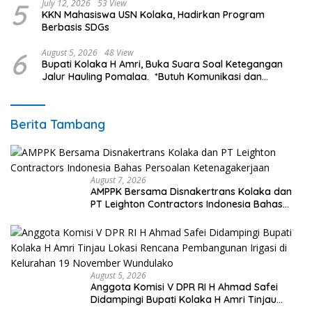
5
July 12, 2026
53 View
KKN Mahasiswa USN Kolaka, Hadirkan Program
Berbasis SDGs
6
August 5, 2026
48 View
Bupati Kolaka H Amri, Buka Suara Soal Ketegangan
Jalur Hauling Pomalaa. *Butuh Komunikasi dan
Kepastian Hukum, Jangan Ada Premanisme Industrial
Berita Tambang
August 7, 2026
AMPPK Bersama Disnakertrans Kolaka dan
PT Leighton Contractors Indonesia Bahas
Persoalan Ketenagakerjaan
August 5, 2026
Anggota Komisi V DPR RI H Ahmad Safei
Didampingi Bupati Kolaka H Amri Tinjau