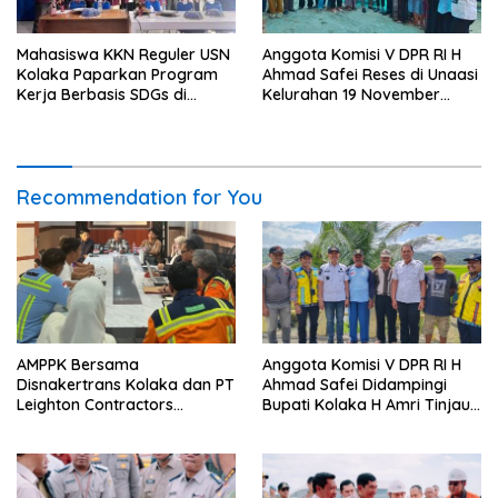
Mahasiswa KKN Reguler USN
Anggota Komisi V DPR RI H
Kolaka Paparkan Program
Ahmad Safei Reses di Unaasi
Kerja Berbasis SDGs di
Kelurahan 19 November
Koltim
Wundulako
Recommendation for You
AMPPK Bersama
Anggota Komisi V DPR RI H
Disnakertrans Kolaka dan PT
Ahmad Safei Didampingi
Leighton Contractors
Bupati Kolaka H Amri Tinjau
Indonesia Bahas Persoalan
Lokasi Rencana
Ketenagakerjaan
Pembangunan Irigasi di
Kelurahan 19 November
Wundulako