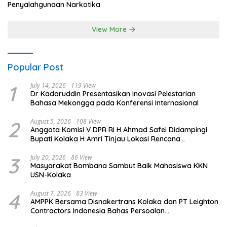
Penyalahgunaan Narkotika
View More
Popular Post
1
July 14, 2026
119 View
Dr Kadaruddin Presentasikan Inovasi Pelestarian
Bahasa Mekongga pada Konferensi Internasional
2
August 5, 2026
108 View
Anggota Komisi V DPR RI H Ahmad Safei Didampingi
Bupati Kolaka H Amri Tinjau Lokasi Rencana
Pembangunan Irigasi di Kelurahan 19 November
Wundulako
3
July 20, 2026
86 View
Masyarakat Bombana Sambut Baik Mahasiswa KKN
USN-Kolaka
4
August 7, 2026
83 View
AMPPK Bersama Disnakertrans Kolaka dan PT Leighton
Contractors Indonesia Bahas Persoalan
Ketenagakerjaan