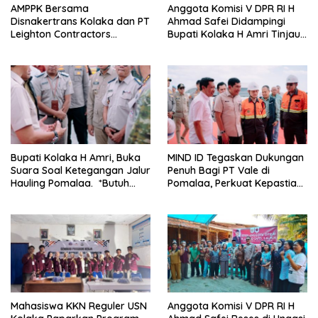
AMPPK Bersama
Anggota Komisi V DPR RI H
Disnakertrans Kolaka dan PT
Ahmad Safei Didampingi
Leighton Contractors
Bupati Kolaka H Amri Tinjau
Indonesia Bahas Persoalan
Lokasi Rencana
Ketenagakerjaan
Pembangunan Irigasi di
Kelurahan 19 November
Wundulako
Bupati Kolaka H Amri, Buka
MIND ID Tegaskan Dukungan
Suara Soal Ketegangan Jalur
Penuh Bagi PT Vale di
Hauling Pomalaa. *Butuh
Pomalaa, Perkuat Kepastian
Komunikasi dan Kepastian
Investasi dan Hilirisasi
Hukum, Jangan Ada
Berkelanjutan
Premanisme Industrial
Mahasiswa KKN Reguler USN
Anggota Komisi V DPR RI H