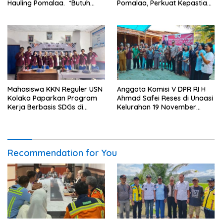
Hauling Pomalaa. *Butuh
Pomalaa, Perkuat Kepastian
Komunikasi dan Kepastian
Investasi dan Hilirisasi
Hukum, Jangan Ada
Berkelanjutan
Premanisme Industrial
Mahasiswa KKN Reguler USN
Anggota Komisi V DPR RI H
Kolaka Paparkan Program
Ahmad Safei Reses di Unaasi
Kerja Berbasis SDGs di
Kelurahan 19 November
Koltim
Wundulako
Recommendation for You