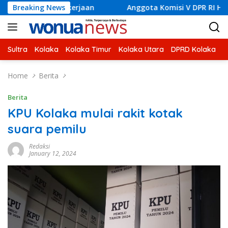
Skip
kerjaan
Breaking News
Anggota Komisi V DPR RI H Ahmad Safei Didam
to
content
Sultra
Kolaka
Kolaka Timur
Kolaka Utara
DPRD Kolaka
U
Home
Berita
Berita
KPU Kolaka mulai rakit kotak
suara pemilu
Redaksi
January 12, 2024