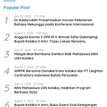
Popular Post
1
July 14, 2026
119 View
Dr Kadaruddin Presentasikan Inovasi Pelestarian
Bahasa Mekongga pada Konferensi Internasional
2
August 5, 2026
108 View
Anggota Komisi V DPR RI H Ahmad Safei Didampingi
Bupati Kolaka H Amri Tinjau Lokasi Rencana
Pembangunan Irigasi di Kelurahan 19 November
Wundulako
3
July 20, 2026
86 View
Masyarakat Bombana Sambut Baik Mahasiswa KKN
USN-Kolaka
4
August 7, 2026
83 View
AMPPK Bersama Disnakertrans Kolaka dan PT Leighton
Contractors Indonesia Bahas Persoalan
Ketenagakerjaan
5
July 12, 2026
53 View
KKN Mahasiswa USN Kolaka, Hadirkan Program
Berbasis SDGs
6
August 5, 2026
48 View
Bupati Kolaka H Amri, Buka Suara Soal Ketegangan