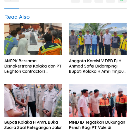
Read Also
AMPPK Bersama
Anggota Komisi V DPR RI H
Disnakertrans Kolaka dan PT
Ahmad Safei Didampingi
Leighton Contractors
Bupati Kolaka H Amri Tinjau
Indonesia Bahas Persoalan
Lokasi Rencana
Ketenagakerjaan
Pembangunan Irigasi di
Kelurahan 19 November
Wundulako
Bupati Kolaka H Amri, Buka
MIND ID Tegaskan Dukungan
Suara Soal Ketegangan Jalur
Penuh Bagi PT Vale di