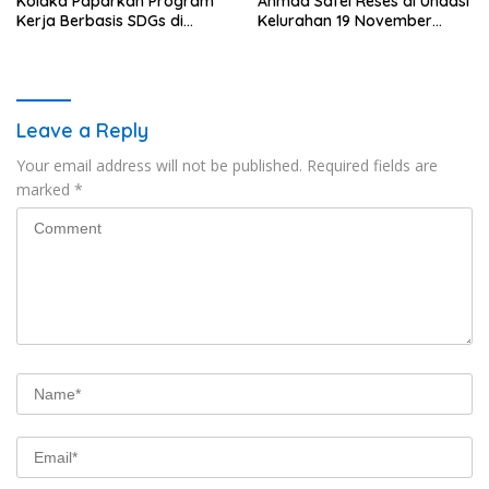
Kolaka Paparkan Program
Ahmad Safei Reses di Unaasi
Kerja Berbasis SDGs di
Kelurahan 19 November
Koltim
Wundulako
Leave a Reply
Your email address will not be published.
Required fields are
marked
*