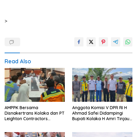
>
Read Also
AMPPK Bersama
Anggota Komisi V DPR RI H
Disnakertrans Kolaka dan PT
Ahmad Safei Didampingi
Leighton Contractors
Bupati Kolaka H Amri Tinjau
Indonesia Bahas Persoalan
Lokasi Rencana
Ketenagakerjaan
Pembangunan Irigasi di
Kelurahan 19 November