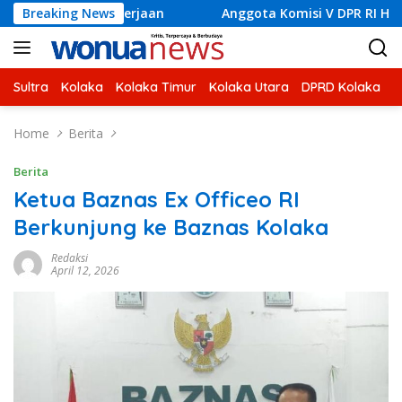
Skip
Anggota Komisi V DPR RI H Ahmad Safei Didampingi Bupati K
Breaking News
to
content
Sultra
Kolaka
Kolaka Timur
Kolaka Utara
DPRD Kolaka
U
Home
Berita
Berita
Ketua Baznas Ex Officeo RI
Berkunjung ke Baznas Kolaka
Redaksi
April 12, 2026