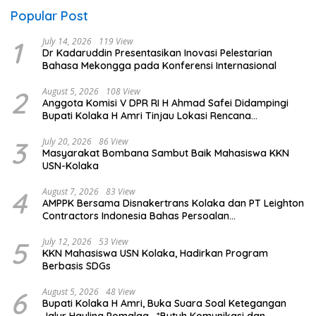
Popular Post
1
July 14, 2026
119 View
Dr Kadaruddin Presentasikan Inovasi Pelestarian
Bahasa Mekongga pada Konferensi Internasional
2
August 5, 2026
108 View
Anggota Komisi V DPR RI H Ahmad Safei Didampingi
Bupati Kolaka H Amri Tinjau Lokasi Rencana
Pembangunan Irigasi di Kelurahan 19 November
Wundulako
3
July 20, 2026
86 View
Masyarakat Bombana Sambut Baik Mahasiswa KKN
USN-Kolaka
4
August 7, 2026
83 View
AMPPK Bersama Disnakertrans Kolaka dan PT Leighton
Contractors Indonesia Bahas Persoalan
Ketenagakerjaan
5
July 12, 2026
53 View
KKN Mahasiswa USN Kolaka, Hadirkan Program
Berbasis SDGs
6
August 5, 2026
48 View
Bupati Kolaka H Amri, Buka Suara Soal Ketegangan