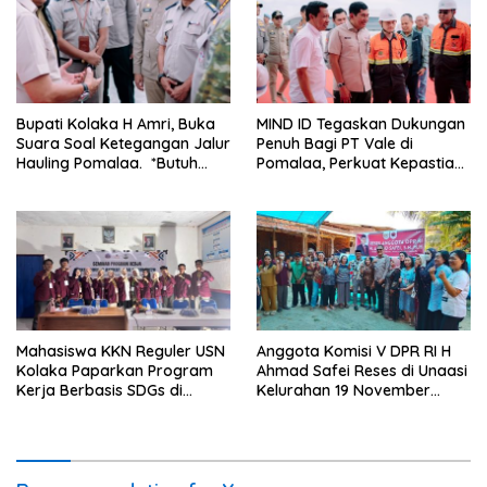
Wundulako
Bupati Kolaka H Amri, Buka
MIND ID Tegaskan Dukungan
Suara Soal Ketegangan Jalur
Penuh Bagi PT Vale di
Hauling Pomalaa. *Butuh
Pomalaa, Perkuat Kepastian
Komunikasi dan Kepastian
Investasi dan Hilirisasi
Hukum, Jangan Ada
Berkelanjutan
Premanisme Industrial
Mahasiswa KKN Reguler USN
Anggota Komisi V DPR RI H
Kolaka Paparkan Program
Ahmad Safei Reses di Unaasi
Kerja Berbasis SDGs di
Kelurahan 19 November
Koltim
Wundulako