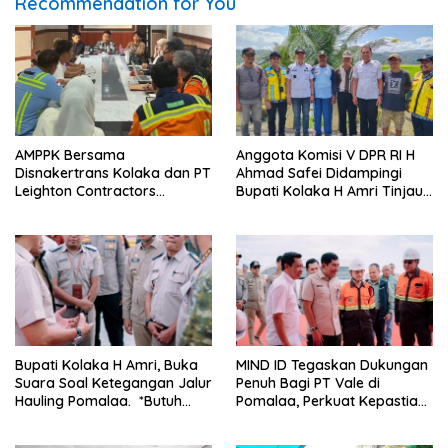
Recommendation for You
AMPPK Bersama
Anggota Komisi V DPR RI H
Disnakertrans Kolaka dan PT
Ahmad Safei Didampingi
Leighton Contractors
Bupati Kolaka H Amri Tinjau
Indonesia Bahas Persoalan
Lokasi Rencana
Ketenagakerjaan
Pembangunan Irigasi di
Kelurahan 19 November
Wundulako
Bupati Kolaka H Amri, Buka
MIND ID Tegaskan Dukungan
Suara Soal Ketegangan Jalur
Penuh Bagi PT Vale di
Hauling Pomalaa. *Butuh
Pomalaa, Perkuat Kepastian
Komunikasi dan Kepastian
Investasi dan Hilirisasi
Hukum, Jangan Ada
Berkelanjutan