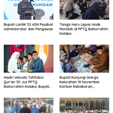
Bupati LantiK 32 ASN Pejabat
Tangis Haru Lepas Anak
Administrator dan Pengawas
Mondok di PPTQ Baiturrahim
Kolaka
Hadiri Wisuda Tahfidzul
Bupati Kunjungi Warga
Qur’an 30 Juz PPTQ
Kelurahan 19 November
Baiturrahim Kolaka, Bupati
Korban Kebakaran;
Meneteskan Air Mata
Instruksikan Penanganan
Terpadu