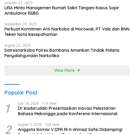
October 21, 2025
LIRA Minta Managemen Rumah Sakit Tangani Kasus Sopir
Ambulance RSBG
September 20, 2025
Perkuat Komitmen Anti Narkoba di Morowali, PT Vale dan BNN
Teken Nota Kesepahaman
August 22, 2025
Satresnarkoba Polres Bombana Amankan Tindak Pidana
Penyalahgunaan Narkotika
View More
Popular Post
1
July 14, 2026
119 View
Dr Kadaruddin Presentasikan Inovasi Pelestarian
Bahasa Mekongga pada Konferensi Internasional
2
August 5, 2026
108 View
Anggota Komisi V DPR RI H Ahmad Safei Didampingi