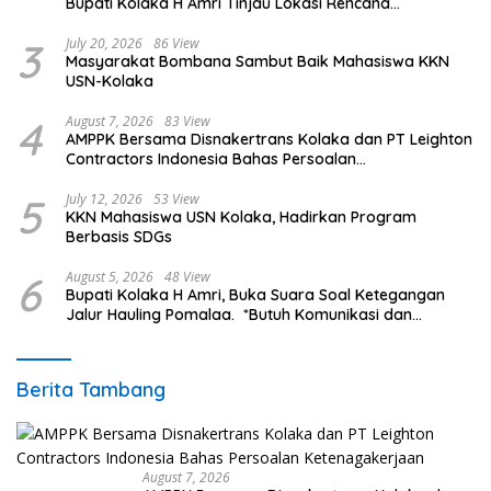
Bupati Kolaka H Amri Tinjau Lokasi Rencana
Pembangunan Irigasi di Kelurahan 19 November
Wundulako
3
July 20, 2026
86 View
Masyarakat Bombana Sambut Baik Mahasiswa KKN
USN-Kolaka
4
August 7, 2026
83 View
AMPPK Bersama Disnakertrans Kolaka dan PT Leighton
Contractors Indonesia Bahas Persoalan
Ketenagakerjaan
5
July 12, 2026
53 View
KKN Mahasiswa USN Kolaka, Hadirkan Program
Berbasis SDGs
6
August 5, 2026
48 View
Bupati Kolaka H Amri, Buka Suara Soal Ketegangan
Jalur Hauling Pomalaa. *Butuh Komunikasi dan
Kepastian Hukum, Jangan Ada Premanisme Industrial
Berita Tambang
August 7, 2026