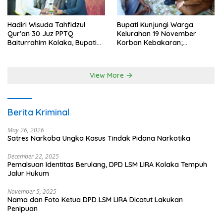
Hadiri Wisuda Tahfidzul
Bupati Kunjungi Warga
Qur’an 30 Juz PPTQ
Kelurahan 19 November
Baiturrahim Kolaka, Bupati
Korban Kebakaran;
Meneteskan Air Mata
Instruksikan Penanganan
Terpadu
View More
Berita Kriminal
May 26, 2026
Satres Narkoba Ungka Kasus Tindak Pidana Narkotika
December 22, 2025
Pemalsuan Identitas Berulang, DPD LSM LIRA Kolaka Tempuh
Jalur Hukum
November 5, 2025
Nama dan Foto Ketua DPD LSM LIRA Dicatut Lakukan
Penipuan