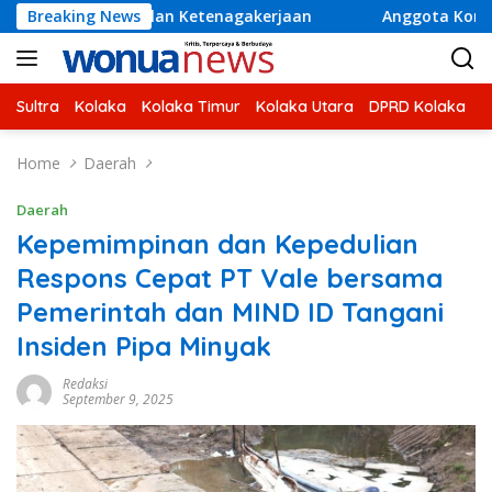
Skip
alan Ketenagakerjaan
Breaking News
Anggota Komisi V DPR RI H Ahma
to
content
Sultra
Kolaka
Kolaka Timur
Kolaka Utara
DPRD Kolaka
U
Home
Daerah
Daerah
Kepemimpinan dan Kepedulian
Respons Cepat PT Vale bersama
Pemerintah dan MIND ID Tangani
Insiden Pipa Minyak
Redaksi
September 9, 2025