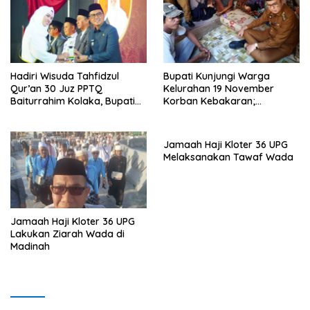
Hadiri Wisuda Tahfidzul
Bupati Kunjungi Warga
Qur’an 30 Juz PPTQ
Kelurahan 19 November
Baiturrahim Kolaka, Bupati
Korban Kebakaran;
Meneteskan Air Mata
Instruksikan Penanganan
Terpadu
Jamaah Haji Kloter 36 UPG
Melaksanakan Tawaf Wada
Jamaah Haji Kloter 36 UPG
Lakukan Ziarah Wada di
Madinah