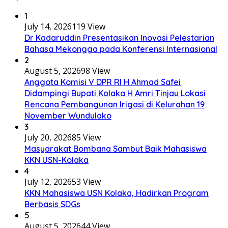
1
July 14, 2026
119 View
Dr Kadaruddin Presentasikan Inovasi Pelestarian
Bahasa Mekongga pada Konferensi Internasional
2
August 5, 2026
98 View
Anggota Komisi V DPR RI H Ahmad Safei
Didampingi Bupati Kolaka H Amri Tinjau Lokasi
Rencana Pembangunan Irigasi di Kelurahan 19
November Wundulako
3
July 20, 2026
85 View
Masyarakat Bombana Sambut Baik Mahasiswa
KKN USN-Kolaka
4
July 12, 2026
53 View
KKN Mahasiswa USN Kolaka, Hadirkan Program
Berbasis SDGs
5
August 5, 2026
44 View