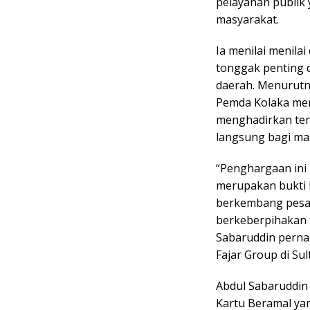
pelayanan publik 
masyarakat.
Ia menilai menilai
tonggak penting d
daerah. Menurut
Pemda Kolaka mem
menghadirkan te
langsung bagi ma
“Penghargaan ini 
merupakan bukti 
berkembang pesat 
berkeberpihakan 
Sabaruddin pernah 
Fajar Group di Sul
Abdul Sabaruddin
Kartu Beramal yan