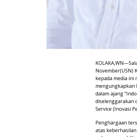
KOLAKA,WN—Salah
November(USN) Ko
kepada media ini 
mengungkapkan P
dalam ajang “Ind
diselenggarakan o
Service (Inovasi 
Penghargaan ters
atas keberhasila