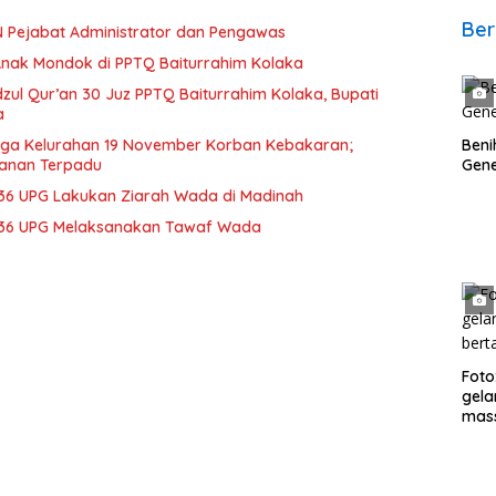
Ber
SN Pejabat Administrator dan Pengawas
Anak Mondok di PPTQ Baiturrahim Kolaka
dzul Qur’an 30 Juz PPTQ Baiturrahim Kolaka, Bupati
a
rga Kelurahan 19 November Korban Kebakaran;
Beni
ganan Terpadu
Gene
 36 UPG Lakukan Ziarah Wada di Madinah
r 36 UPG Melaksanakan Tawaf Wada
Foto
gela
mass
hadi