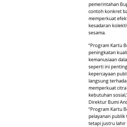
pemerintahan Bup
contoh konkret b
memperkuat efekt
kesadaran kolekt
sesama.
“Program Kartu Be
peningkatan kuali
kemanusiaan dalam
seperti ini pent
kepercayaan publ
langsung terhada
memperkuat citra
kebutuhan sosial,
Direktur Bumi Ano
“Program Kartu B
pelayanan publik 
tetapi justru lahi