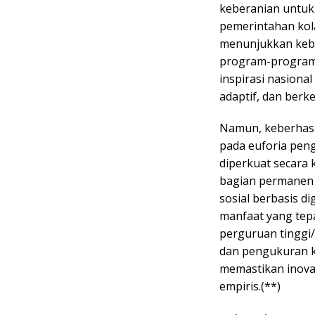
keberanian untuk 
pemerintahan kol
menunjukkan keb
program-program 
inspirasi nasiona
adaptif, dan berke
Namun, keberhasil
pada euforia pen
diperkuat secara 
bagian permanen d
sosial berbasis d
manfaat yang tepa
perguruan tinggi
dan pengukuran k
memastikan inovas
empiris.(**)