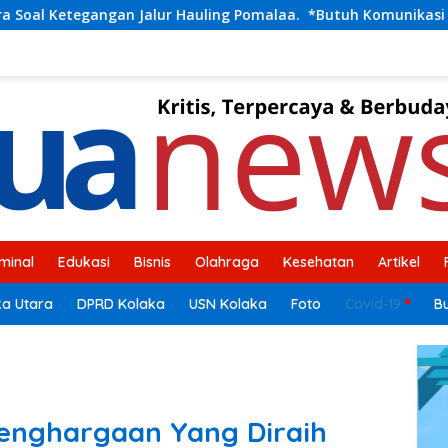
r Hauling Pomalaa. *Butuh Komunikasi dan Kepastian Hukum, 
iminal
Edukasi
Bisnis
Olahraga
Kesehatan
Artikel
ka Utara
DPRD Kolaka
USN Kolaka
Foto
Covid-19
B
Penghargaan Yang Diraih