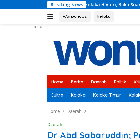
Skip
Bupati Kolaka H Amri, Buka Suara Soal Ketegangan Jalu
Breaking News
to
content
Wonuanews
Indeks
close
Home
Berita
Daerah
Politik
Kr
Sultra
Kolaka
Kolaka Timur
Kola
Home
Daerah
Daerah
Dr Abd Sabaruddin; 