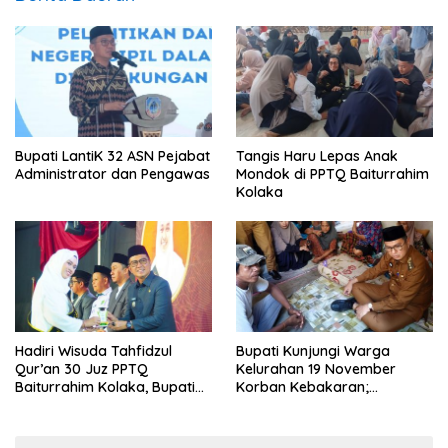
Bupati LantiK 32 ASN Pejabat
Tangis Haru Lepas Anak
Administrator dan Pengawas
Mondok di PPTQ Baiturrahim
Kolaka
Hadiri Wisuda Tahfidzul
Bupati Kunjungi Warga
Qur’an 30 Juz PPTQ
Kelurahan 19 November
Baiturrahim Kolaka, Bupati
Korban Kebakaran;
Meneteskan Air Mata
Instruksikan Penanganan
Terpadu