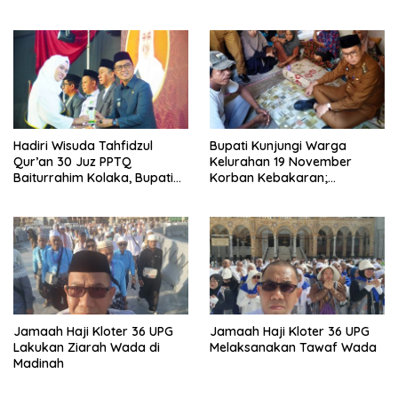
Hadiri Wisuda Tahfidzul
Bupati Kunjungi Warga
Qur’an 30 Juz PPTQ
Kelurahan 19 November
Baiturrahim Kolaka, Bupati
Korban Kebakaran;
Meneteskan Air Mata
Instruksikan Penanganan
Terpadu
Jamaah Haji Kloter 36 UPG
Jamaah Haji Kloter 36 UPG
Lakukan Ziarah Wada di
Melaksanakan Tawaf Wada
Madinah