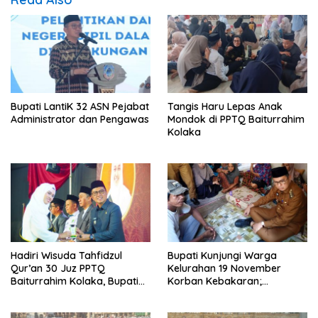
Bupati LantiK 32 ASN Pejabat
Tangis Haru Lepas Anak
Administrator dan Pengawas
Mondok di PPTQ Baiturrahim
Kolaka
Hadiri Wisuda Tahfidzul
Bupati Kunjungi Warga
Qur’an 30 Juz PPTQ
Kelurahan 19 November
Baiturrahim Kolaka, Bupati
Korban Kebakaran;
Meneteskan Air Mata
Instruksikan Penanganan
Terpadu