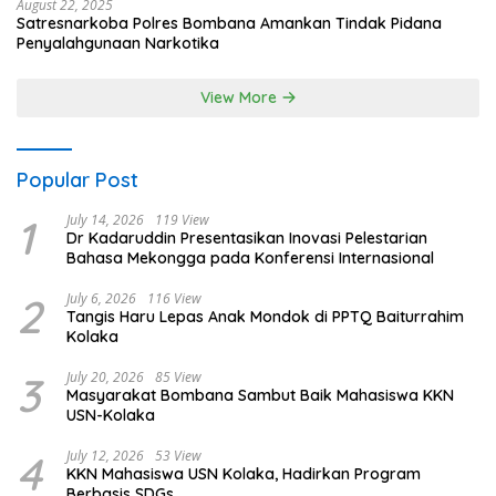
August 22, 2025
Satresnarkoba Polres Bombana Amankan Tindak Pidana
Penyalahgunaan Narkotika
View More
Popular Post
1
July 14, 2026
119 View
Dr Kadaruddin Presentasikan Inovasi Pelestarian
Bahasa Mekongga pada Konferensi Internasional
2
July 6, 2026
116 View
Tangis Haru Lepas Anak Mondok di PPTQ Baiturrahim
Kolaka
3
July 20, 2026
85 View
Masyarakat Bombana Sambut Baik Mahasiswa KKN
USN-Kolaka
4
July 12, 2026
53 View
KKN Mahasiswa USN Kolaka, Hadirkan Program
Berbasis SDGs