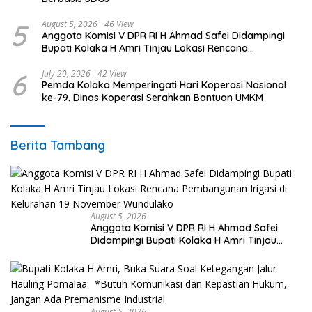
5
August 5, 2026
46 View
Anggota Komisi V DPR RI H Ahmad Safei Didampingi
Bupati Kolaka H Amri Tinjau Lokasi Rencana
Pembangunan Irigasi di Kelurahan 19 November
Wundulako
6
July 20, 2026
42 View
Pemda Kolaka Memperingati Hari Koperasi Nasional
ke-79, Dinas Koperasi Serahkan Bantuan UMKM
Berita Tambang
August 5, 2026
Anggota Komisi V DPR RI H Ahmad Safei
Didampingi Bupati Kolaka H Amri Tinjau
Lokasi Rencana Pembangunan Irigasi di
Kelurahan 19 November Wundulako
August 5, 2026