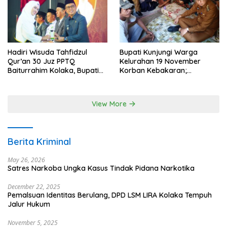
Hadiri Wisuda Tahfidzul
Bupati Kunjungi Warga
Qur’an 30 Juz PPTQ
Kelurahan 19 November
Baiturrahim Kolaka, Bupati
Korban Kebakaran;
Meneteskan Air Mata
Instruksikan Penanganan
Terpadu
View More
Berita Kriminal
May 26, 2026
Satres Narkoba Ungka Kasus Tindak Pidana Narkotika
December 22, 2025
Pemalsuan Identitas Berulang, DPD LSM LIRA Kolaka Tempuh
Jalur Hukum
November 5, 2025