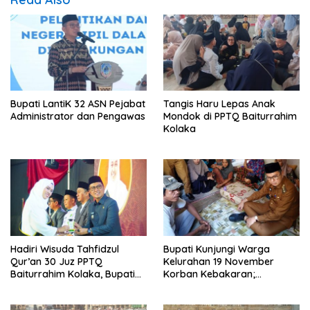
Bupati LantiK 32 ASN Pejabat
Tangis Haru Lepas Anak
Administrator dan Pengawas
Mondok di PPTQ Baiturrahim
Kolaka
Hadiri Wisuda Tahfidzul
Bupati Kunjungi Warga
Qur’an 30 Juz PPTQ
Kelurahan 19 November
Baiturrahim Kolaka, Bupati
Korban Kebakaran;
Meneteskan Air Mata
Instruksikan Penanganan
Terpadu