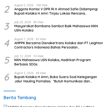
2
August 5, 2026
108 View
Anggota Komisi V DPR RI H Ahmad Safei Didampingi
Bupati Kolaka H Amri Tinjau Lokasi Rencana
Pembangunan Irigasi di Kelurahan 19 November
Wundulako
3
July 20, 2026
86 View
Masyarakat Bombana Sambut Baik Mahasiswa KKN
USN-Kolaka
4
August 7, 2026
83 View
AMPPK Bersama Disnakertrans Kolaka dan PT Leighton
Contractors Indonesia Bahas Persoalan
Ketenagakerjaan
5
July 12, 2026
53 View
KKN Mahasiswa USN Kolaka, Hadirkan Program
Berbasis SDGs
6
August 5, 2026
48 View
Bupati Kolaka H Amri, Buka Suara Soal Ketegangan
Jalur Hauling Pomalaa. *Butuh Komunikasi dan
Kepastian Hukum, Jangan Ada Premanisme Industrial
Berita Tambang