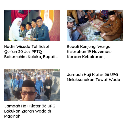
Hadiri Wisuda Tahfidzul
Bupati Kunjungi Warga
Qur’an 30 Juz PPTQ
Kelurahan 19 November
Baiturrahim Kolaka, Bupati
Korban Kebakaran;
Meneteskan Air Mata
Instruksikan Penanganan
Terpadu
Jamaah Haji Kloter 36 UPG
Melaksanakan Tawaf Wada
Jamaah Haji Kloter 36 UPG
Lakukan Ziarah Wada di
Madinah