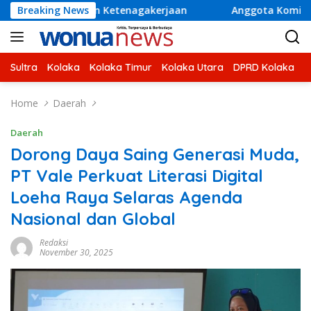
Skip
lan Ketenagakerjaan
Breaking News
Anggota Komisi V DPR RI H Ahmad 
to
content
Sultra
Kolaka
Kolaka Timur
Kolaka Utara
DPRD Kolaka
U
Home
Daerah
Daerah
Dorong Daya Saing Generasi Muda,
PT Vale Perkuat Literasi Digital
Loeha Raya Selaras Agenda
Nasional dan Global
Redaksi
November 30, 2025