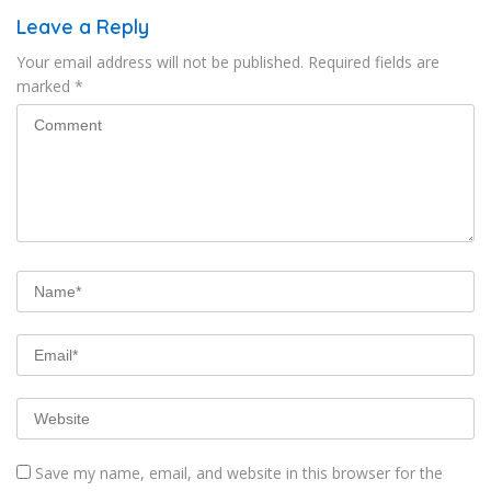
Leave a Reply
Your email address will not be published.
Required fields are
marked
*
Save my name, email, and website in this browser for the