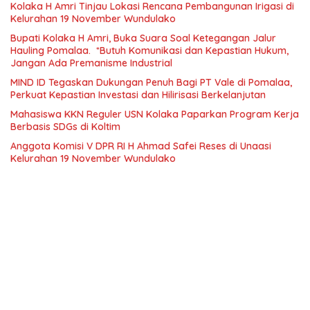
Kolaka H Amri Tinjau Lokasi Rencana Pembangunan Irigasi di
Kelurahan 19 November Wundulako
Bupati Kolaka H Amri, Buka Suara Soal Ketegangan Jalur
Hauling Pomalaa. *Butuh Komunikasi dan Kepastian Hukum,
Jangan Ada Premanisme Industrial
MIND ID Tegaskan Dukungan Penuh Bagi PT Vale di Pomalaa,
Perkuat Kepastian Investasi dan Hilirisasi Berkelanjutan
Mahasiswa KKN Reguler USN Kolaka Paparkan Program Kerja
Berbasis SDGs di Koltim
Anggota Komisi V DPR RI H Ahmad Safei Reses di Unaasi
Kelurahan 19 November Wundulako