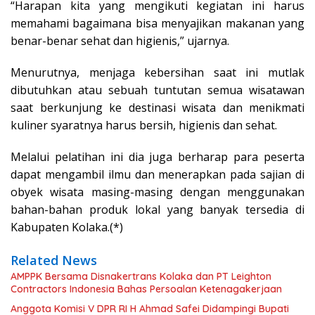
“Harapan kita yang mengikuti kegiatan ini harus
memahami bagaimana bisa menyajikan makanan yang
benar-benar sehat dan higienis,” ujarnya.
Menurutnya, menjaga kebersihan saat ini mutlak
dibutuhkan atau sebuah tuntutan semua wisatawan
saat berkunjung ke destinasi wisata dan menikmati
kuliner syaratnya harus bersih, higienis dan sehat.
Melalui pelatihan ini dia juga berharap para peserta
dapat mengambil ilmu dan menerapkan pada sajian di
obyek wisata masing-masing dengan menggunakan
bahan-bahan produk lokal yang banyak tersedia di
Kabupaten Kolaka.(*)
Related News
AMPPK Bersama Disnakertrans Kolaka dan PT Leighton
Contractors Indonesia Bahas Persoalan Ketenagakerjaan
Anggota Komisi V DPR RI H Ahmad Safei Didampingi Bupati