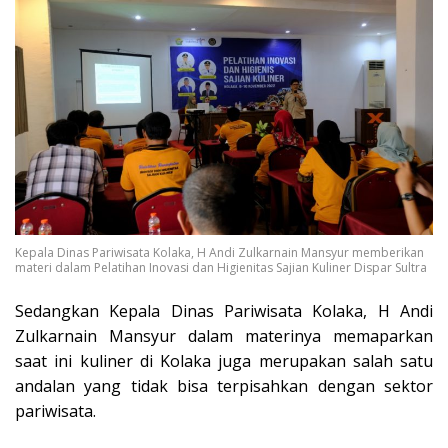
Kepala Dinas Pariwisata Kolaka, H Andi Zulkarnain Mansyur memberikan
materi dalam Pelatihan Inovasi dan Higienitas Sajian Kuliner Dispar Sultra
Sedangkan Kepala Dinas Pariwisata Kolaka, H Andi
Zulkarnain Mansyur dalam materinya memaparkan
saat ini kuliner di Kolaka juga merupakan salah satu
andalan yang tidak bisa terpisahkan dengan sektor
pariwisata.