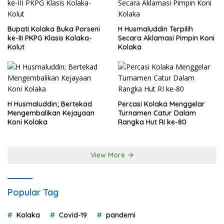
Bupati Kolaka Buka Porseni
H Husmaluddin Terpilih
ke-III PKPG Klasis Kolaka-
Secara Aklamasi Pimpin Koni
Kolut
Kolaka
H Husmaluddin; Bertekad
Percasi Kolaka Menggelar
Mengembalikan Kejayaan
Turnamen Catur Dalam
Koni Kolaka
Rangka Hut RI ke-80
View More
Popular Tag
Kolaka
Covid-19
pandemi