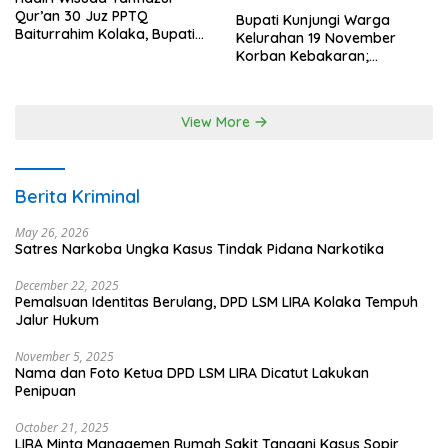
Qur’an 30 Juz PPTQ
Bupati Kunjungi Warga
Baiturrahim Kolaka, Bupati
Kelurahan 19 November
Meneteskan Air Mata
Korban Kebakaran;
Instruksikan Penanganan
Terpadu
View More
Berita Kriminal
May 26, 2026
Satres Narkoba Ungka Kasus Tindak Pidana Narkotika
December 22, 2025
Pemalsuan Identitas Berulang, DPD LSM LIRA Kolaka Tempuh
Jalur Hukum
November 5, 2025
Nama dan Foto Ketua DPD LSM LIRA Dicatut Lakukan
Penipuan
October 21, 2025
LIRA Minta Managemen Rumah Sakit Tangani Kasus Sopir