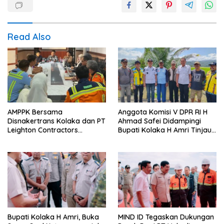
Read Also
AMPPK Bersama
Anggota Komisi V DPR RI H
Disnakertrans Kolaka dan PT
Ahmad Safei Didampingi
Leighton Contractors
Bupati Kolaka H Amri Tinjau
Indonesia Bahas Persoalan
Lokasi Rencana
Ketenagakerjaan
Pembangunan Irigasi di
Kelurahan 19 November
Wundulako
Bupati Kolaka H Amri, Buka
MIND ID Tegaskan Dukungan