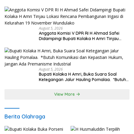
Persoalan Ketenagakerjaan
August 5, 2026
Anggota Komisi V DPR RI H Ahmad Safei
Didampingi Bupati Kolaka H Amri Tinjau
Lokasi Rencana Pembangunan Irigasi di
Kelurahan 19 November Wundulako
August 5, 2026
Bupati Kolaka H Amri, Buka Suara Soal
Ketegangan Jalur Hauling Pomalaa. *Butuh
Komunikasi dan Kepastian Hukum, Jangan
Ada Premanisme Industrial
View More
Berita Olahraga