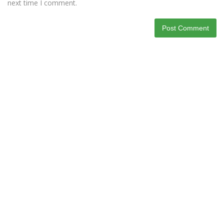
next time I comment.