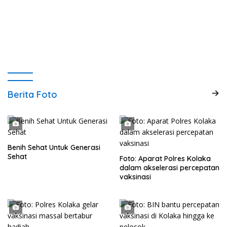
Berita Foto
Benih Sehat Untuk Generasi
Sehat
Foto: Aparat Polres Kolaka
dalam akselerasi percepatan
vaksinasi