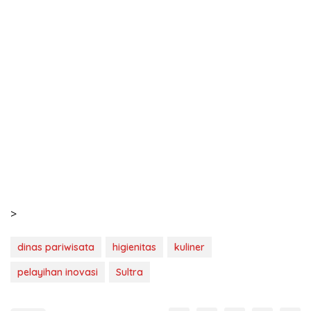
>
dinas pariwisata
higienitas
kuliner
pelayihan inovasi
Sultra