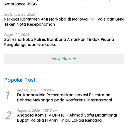
Ambulance RSBG
September 20, 2025
Perkuat Komitmen Anti Narkoba di Morowali, PT Vale dan BNN
Teken Nota Kesepahaman
August 22, 2025
Satresnarkoba Polres Bombana Amankan Tindak Pidana
Penyalahgunaan Narkotika
View More
Popular Post
1
July 14, 2026
119 View
Dr Kadaruddin Presentasikan Inovasi Pelestarian
Bahasa Mekongga pada Konferensi Internasional
2
August 5, 2026
108 View
Anggota Komisi V DPR RI H Ahmad Safei Didampingi
Bupati Kolaka H Amri Tinjau Lokasi Rencana
Pembangunan Irigasi di Kelurahan 19 November