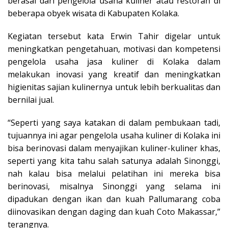
berasal dari pengelola usaha kuliner atau restoran di
beberapa obyek wisata di Kabupaten Kolaka.
Kegiatan tersebut kata Erwin Tahir digelar untuk
meningkatkan pengetahuan, motivasi dan kompetensi
pengelola usaha jasa kuliner di Kolaka dalam
melakukan inovasi yang kreatif dan meningkatkan
higienitas sajian kulinernya untuk lebih berkualitas dan
bernilai jual.
“Seperti yang saya katakan di dalam pembukaan tadi,
tujuannya ini agar pengelola usaha kuliner di Kolaka ini
bisa berinovasi dalam menyajikan kuliner-kuliner khas,
seperti yang kita tahu salah satunya adalah Sinonggi,
nah kalau bisa melalui pelatihan ini mereka bisa
berinovasi, misalnya Sinonggi yang selama ini
dipadukan dengan ikan dan kuah Pallumarang coba
diinovasikan dengan daging dan kuah Coto Makassar,”
terangnya.