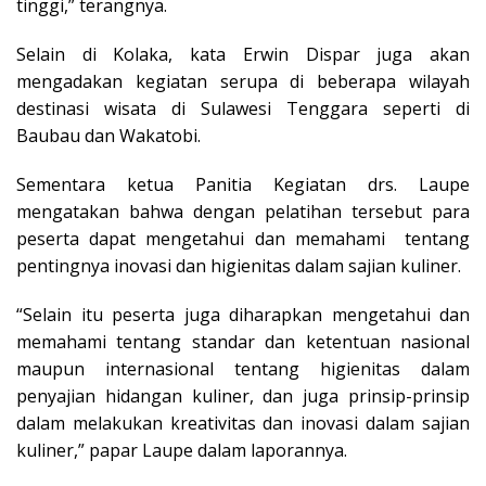
tinggi,” terangnya.
Selain di Kolaka, kata Erwin Dispar juga akan
mengadakan kegiatan serupa di beberapa wilayah
destinasi wisata di Sulawesi Tenggara seperti di
Baubau dan Wakatobi.
Sementara ketua Panitia Kegiatan drs. Laupe
mengatakan bahwa dengan pelatihan tersebut para
peserta dapat mengetahui dan memahami tentang
pentingnya inovasi dan higienitas dalam sajian kuliner.
“Selain itu peserta juga diharapkan mengetahui dan
memahami tentang standar dan ketentuan nasional
maupun internasional tentang higienitas dalam
penyajian hidangan kuliner, dan juga prinsip-prinsip
dalam melakukan kreativitas dan inovasi dalam sajian
kuliner,” papar Laupe dalam laporannya.