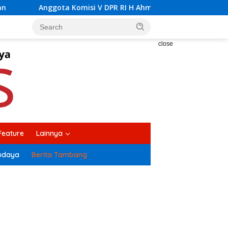
R RI H Ahmad Safei Didampingi Bupati Kolaka H Amri Tinjau L
close
Feature
Lainnya
udaya
Berita Tambang