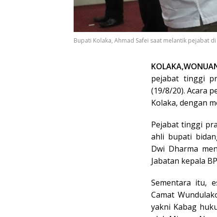
Bupati Kolaka, Ahmad Safei saat melantik pejabat d
KOLAKA,WONUA
pejabat tinggi p
(19/8/20). Acara p
Kolaka, dengan m
Pejabat tinggi pr
ahli bupati bida
Dwi Dharma menj
Jabatan kepala B
Sementara itu, e
Camat Wundulako 
yakni Kabag huku