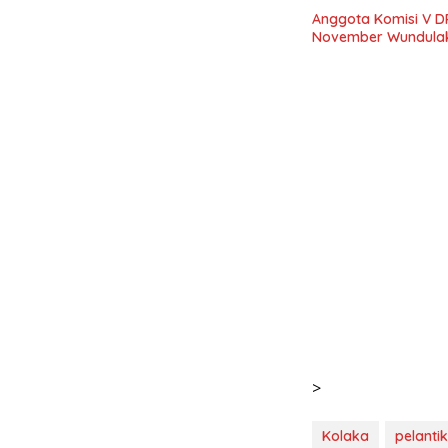
Anggota Komisi V DP
November Wundula
>
Kolaka
pelanti