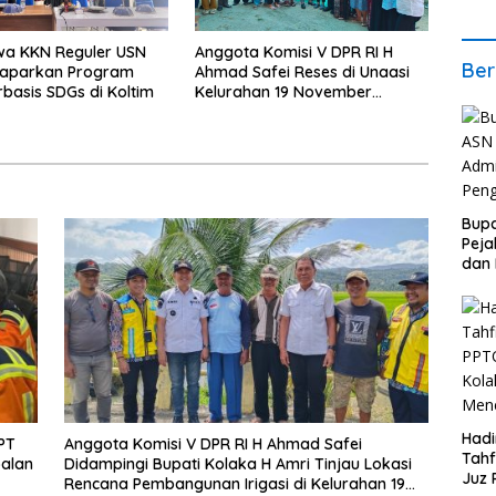
wa KKN Reguler USN
Anggota Komisi V DPR RI H
Ber
Paparkan Program
Ahmad Safei Reses di Unaasi
rbasis SDGs di Koltim
Kelurahan 19 November
Wundulako
Bupa
Peja
dan
Hadi
PT
Anggota Komisi V DPR RI H Ahmad Safei
Tahf
oalan
Didampingi Bupati Kolaka H Amri Tinjau Lokasi
Juz 
Rencana Pembangunan Irigasi di Kelurahan 19