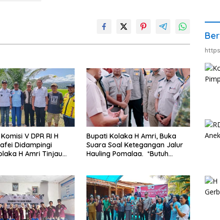
Ber
http
Komisi V DPR RI H
Bupati Kolaka H Amri, Buka
afei Didampingi
Suara Soal Ketegangan Jalur
olaka H Amri Tinjau
Hauling Pomalaa. *Butuh
Rencana Pembangunan
Komunikasi dan Kepastian
i Kelurahan 19
Hukum, Jangan Ada
r Wundulako
Premanisme Industrial