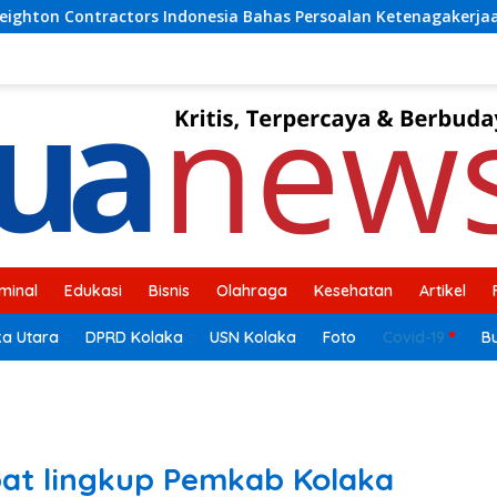
Bahas Persoalan Ketenagakerjaan
Anggota Komisi V DP
iminal
Edukasi
Bisnis
Olahraga
Kesehatan
Artikel
ka Utara
DPRD Kolaka
USN Kolaka
Foto
Covid-19
B
abat lingkup Pemkab Kolaka