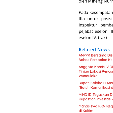
oleh Mineng Nurm
Pada kesempatan 
IIIa untuk posis
inspektur pemba
pejabat eselon I
eselon IV.
(raz)
Related News
AMPPK Bersama Disn
Bahas Persoalan Ke
Anggota Komisi V D
Tinjau Lokasi Renc
Wundulako
Bupati Kolaka H Amr
*Butuh Komunikasi 
MIND ID Tegaskan D
Kepastian Investasi 
Mahasiswa KKN Regu
di Koltim