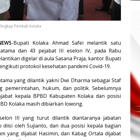
i lingkup Pemkab Kolaka
NEWS
-Bupati Kolaka Ahmad Safei melantik satu
ratama dan 43 pejabat III eselon IV, pada Rabu
elantikan digelar di aula Sasana Praja, kantor Bupati
engikuti protokol kesehatan pandemi Covid-19.
atama yang dilantik yakni Dwi Dharma sebagai Staf
ng pemerintahan, hukum, dan politik. Sebelumnya
abat kepala BPBD Kabupaten Kolaka dan posisi
PBD Kolaka masih dibiarkan lowong.
selon III yang turut dilantik diantaranya jabatan
diisi oleh Sujianto, dan dua posisi kepala bagian
m yang dijabat Hasimin, dan Kabag Ortala dijabat