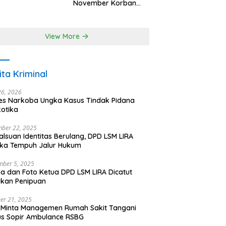
ka, Bupati
November Korban
teskan Air Mata
Kebakaran;
Instruksikan
Penanganan Terpadu
View More
ita Kriminal
26, 2026
es Narkoba Ungka Kasus Tindak Pidana
otika
ber 22, 2025
lsuan Identitas Berulang, DPD LSM LIRA
aka Tempuh Jalur Hukum
mber 5, 2025
 dan Foto Ketua DPD LSM LIRA Dicatut
kan Penipuan
er 21, 2025
 Minta Managemen Rumah Sakit Tangani
s Sopir Ambulance RSBG