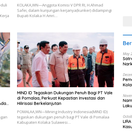
Kola
November Wundulako
duli
KOLAKA,WN—Anggota Komisi V DPR RI, H.Ahmad
Mene
Safei, dalam kunjungan kerjanya(kunker) didampingi
Kerja
Bupati Kolaka H Amri…
Ber
May 
Satr
Nark
Decem
Pema
Kol
MIND ID Tegaskan Dukungan Penuh Bagi PT Vale
Nove
di Pomalaa, Perkuat Kepastian Investasi dan
Nama
Ada
Hilirisasi Berkelanjutan
Laku
POMALAA,WN—Mining Industry Indonesia(MIND ID)
Octob
ngan
tegaskan dukungan penuh bagi PT Vale di Pomalaa
LIRA
Kabupaten Kolaka Sulawesi…
Kasu