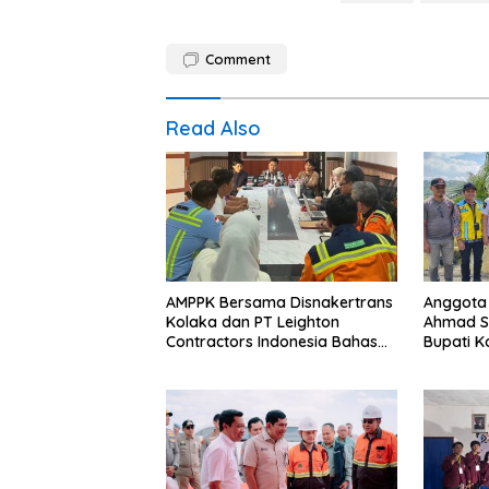
Comment
Read Also
AMPPK Bersama Disnakertrans
Anggota 
Kolaka dan PT Leighton
Ahmad S
Contractors Indonesia Bahas
Bupati K
Persoalan Ketenagakerjaan
Lokasi 
Irigasi d
Novembe