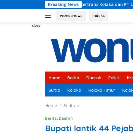
Skip
Disnakertrans Kolaka dan PT Leighton Contractors Indonesia 
Breaking News
to
content
Wonuanews
Indeks
close
Home
Berita
Daerah
Politik
Kr
Sultra
Kolaka
Kolaka Timur
Kola
Home
Berita
Berita
,
Daerah
Bupati lantik 44 Pej