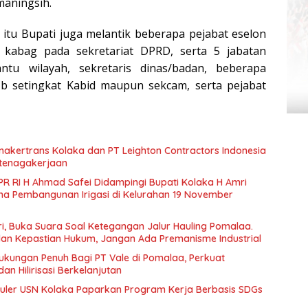
aningsih.
itu Bupati juga melantik beberapa pejabat eselon
i kabag pada sekretariat DPRD, serta 5 jabatan
ntu wilayah, sekretaris dinas/badan, beberapa
IIb setingkat Kabid maupun sekcam, serta pejabat
akertrans Kolaka dan PT Leighton Contractors Indonesia
tenagakerjaan
PR RI H Ahmad Safei Didampingi Bupati Kolaka H Amri
ana Pembangunan Irigasi di Kelurahan 19 November
i, Buka Suara Soal Ketegangan Jalur Hauling Pomalaa.
dan Kepastian Hukum, Jangan Ada Premanisme Industrial
ukungan Penuh Bagi PT Vale di Pomalaa, Perkuat
dan Hilirisasi Berkelanjutan
ler USN Kolaka Paparkan Program Kerja Berbasis SDGs