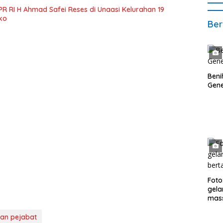
R RI H Ahmad Safei Reses di Unaasi Kelurahan 19
ko
Ber
Beni
Gene
Foto
gela
mass
hadi
kan pejabat