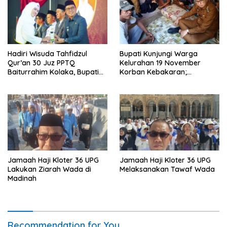
Hadiri Wisuda Tahfidzul
Bupati Kunjungi Warga
Qur’an 30 Juz PPTQ
Kelurahan 19 November
Baiturrahim Kolaka, Bupati
Korban Kebakaran;
Meneteskan Air Mata
Instruksikan Penanganan
Terpadu
Jamaah Haji Kloter 36 UPG
Jamaah Haji Kloter 36 UPG
Lakukan Ziarah Wada di
Melaksanakan Tawaf Wada
Madinah
Recommendation for You