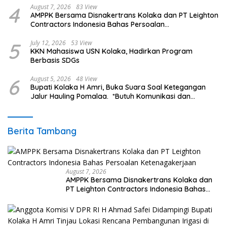
4
August 7, 2026
83 View
AMPPK Bersama Disnakertrans Kolaka dan PT Leighton
Contractors Indonesia Bahas Persoalan
Ketenagakerjaan
5
July 12, 2026
53 View
KKN Mahasiswa USN Kolaka, Hadirkan Program
Berbasis SDGs
6
August 5, 2026
48 View
Bupati Kolaka H Amri, Buka Suara Soal Ketegangan
Jalur Hauling Pomalaa. *Butuh Komunikasi dan
Kepastian Hukum, Jangan Ada Premanisme Industrial
Berita Tambang
August 7, 2026
AMPPK Bersama Disnakertrans Kolaka dan
PT Leighton Contractors Indonesia Bahas
Persoalan Ketenagakerjaan