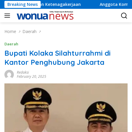
Skip
n Ketenagakerjaan
Breaking News
Anggota Komisi V DPR RI H Ahmad Sa
to
content
Home
Daerah
Daerah
Bupati Kolaka Silahturrahmi di
Kantor Penghubung Jakarta
Redaksi
February 20, 2025