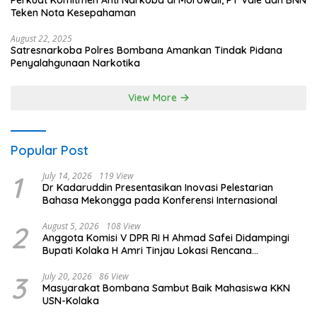
Perkuat Komitmen Anti Narkoba di Morowali, PT Vale dan BNN
Teken Nota Kesepahaman
August 22, 2025
Satresnarkoba Polres Bombana Amankan Tindak Pidana
Penyalahgunaan Narkotika
View More
Popular Post
1
July 14, 2026
119 View
Dr Kadaruddin Presentasikan Inovasi Pelestarian
Bahasa Mekongga pada Konferensi Internasional
2
August 5, 2026
108 View
Anggota Komisi V DPR RI H Ahmad Safei Didampingi
Bupati Kolaka H Amri Tinjau Lokasi Rencana
Pembangunan Irigasi di Kelurahan 19 November
Wundulako
3
July 20, 2026
86 View
Masyarakat Bombana Sambut Baik Mahasiswa KKN
USN-Kolaka