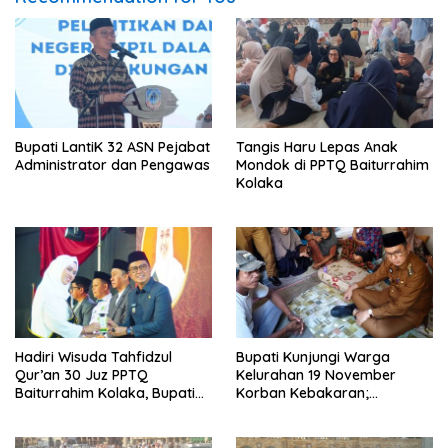
Bupati LantiK 32 ASN Pejabat
Tangis Haru Lepas Anak
Administrator dan Pengawas
Mondok di PPTQ Baiturrahim
Kolaka
Hadiri Wisuda Tahfidzul
Bupati Kunjungi Warga
Qur’an 30 Juz PPTQ
Kelurahan 19 November
Baiturrahim Kolaka, Bupati
Korban Kebakaran;
Meneteskan Air Mata
Instruksikan Penanganan
Terpadu