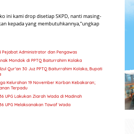
ko ini kami drop disetiap SKPD, nanti masing-
kan kepada yang membutuhkannya,”ungkap
SN Pejabat Administrator dan Pengawas
Anak Mondok di PPTQ Baiturrahim Kolaka
dzul Qur’an 30 Juz PPTQ Baiturrahim Kolaka, Bupati
a
rga Kelurahan 19 November Korban Kebakaran;
ganan Terpadu
 36 UPG Lakukan Ziarah Wada di Madinah
r 36 UPG Melaksanakan Tawaf Wada