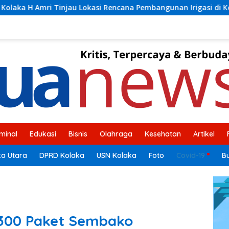
ncana Pembangunan Irigasi di Kelurahan 19 November Wundulak
iminal
Edukasi
Bisnis
Olahraga
Kesehatan
Artikel
ka Utara
DPRD Kolaka
USN Kolaka
Foto
Covid-19
B
.300 Paket Sembako