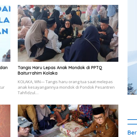
 dan
Tangis Haru Lepas Anak Mondok di PPTQ
Baiturrahim Kolaka
KOLAKA, WN— Tangis haru orang tua saat melepas
tur
anak kesayangannya mondok di Pondok Pesantren
Tahfidzul…
Ber