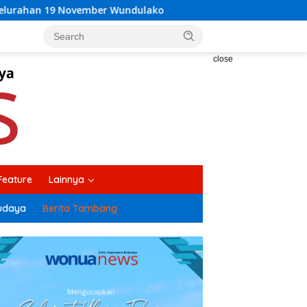
o
Bupati Kolaka H Amri, Buka Suara Soal Ketegangan J
close
Feature
Lainnya
udaya
Berita Tambang