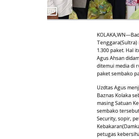
KOLAKA,WN—Badan 
Tenggara(Sultra
1.300 paket. Hal 
Agus Ahsan didam
ditemui media di 
paket sembako pa
Uzdtas Agus menj
Baznas Kolaka seb
masing Satuan Ke
sembako tersebut 
Security, sopir, 
Kebakaran(Damkar
petugas kebersih