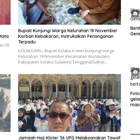
Beni
Bupati Kunjungi Warga Kelurahan 19 November
Gene
Mata
Korban Kebakaran; Instruksikan Penanganan
Terpadu
an 30
KOLAKA,WN—Bupati Kolaka H Amri kunjungi warga
Kelurahan 19 November Kecamatan Wundulako
Kabupaten Kolaka Sulawesi Tenggara(Sultra)…
Foto
gela
mass
hadi
Jamaah Haji Kloter 36 UPG Melaksanakan Tawaf