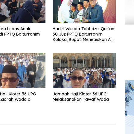
aru Lepas Anak
Hadiri Wisuda Tahfidzul Qur’an
i PPTQ Baiturrahim
30 Juz PPTQ Baiturrahim
Kolaka, Bupati Meneteskan Air
Mata
aji Kloter 36 UPG
Jamaah Haji Kloter 36 UPG
Ziarah Wada di
Melaksanakan Tawaf Wada