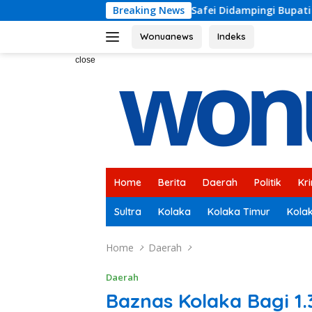
Skip
hmad Safei Didampingi Bupati Kolaka H Amri Tinjau Lokasi Re
Breaking News
to
content
Wonuanews
Indeks
close
Home
Berita
Daerah
Politik
Kr
Sultra
Kolaka
Kolaka Timur
Kola
Home
Daerah
Daerah
Baznas Kolaka Bagi 1