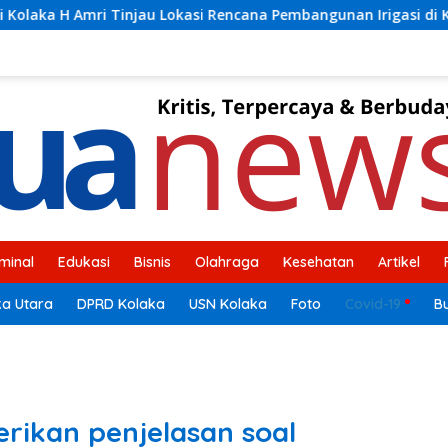
kasi Rencana Pembangunan Irigasi di Kelurahan 19 November Wu
iminal
Edukasi
Bisnis
Olahraga
Kesehatan
Artikel
ka Utara
DPRD Kolaka
USN Kolaka
Foto
Covid-19
B
rikan penjelasan soal