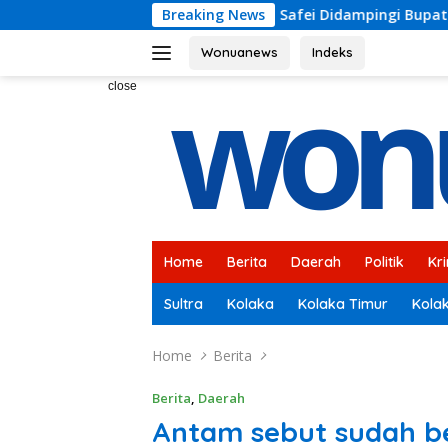
Skip
 RI H Ahmad Safei Didampingi Bupati Kolaka H Amri Tinjau Lo
Breaking News
to
content
Wonuanews
Indeks
close
Home
Berita
Daerah
Politik
Kr
Sultra
Kolaka
Kolaka Timur
Kola
Home
Berita
Berita
,
Daerah
Antam sebut sudah be