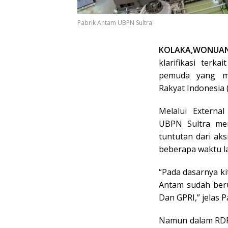
Pabrik Antam UBPN Sultra
KOLAKA,WONUA
klarifikasi terk
pemuda yang me
Rakyat Indonesia 
Melalui Externa
UBPN Sultra men
tuntutan dari ak
beberapa waktu la
“Pada dasarnya ki
Antam sudah beru
Dan GPRI,” jelas P
Namun dalam RDP 