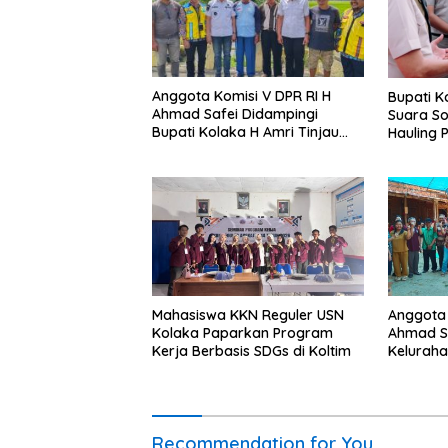
Anggota Komisi V DPR RI H
Bupati K
Ahmad Safei Didampingi
Suara So
Bupati Kolaka H Amri Tinjau
Hauling Pom
Lokasi Rencana Pembangunan
Komunika
Irigasi di Kelurahan 19
Hukum, 
November Wundulako
Premanis
Mahasiswa KKN Reguler USN
Anggota 
Kolaka Paparkan Program
Ahmad Sa
Kerja Berbasis SDGs di Koltim
Kelurah
Wundula
Recommendation for You