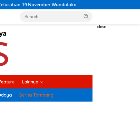
ndulako
Bupati Kolaka H Amri, Buka Suara Soal Keteg
close
Feature
Lainnya
udaya
Berita Tambang