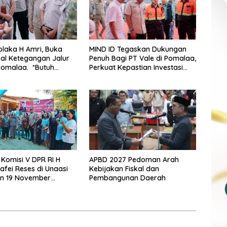
olaka H Amri, Buka
MIND ID Tegaskan Dukungan
al Ketegangan Jalur
Penuh Bagi PT Vale di Pomalaa,
alaa. *Butuh
Perkuat Kepastian Investasi
si dan Kepastian
dan Hilirisasi Berkelanjutan
Jangan Ada
me Industrial
Komisi V DPR RI H
APBD 2027 Pedoman Arah
fei Reses di Unaasi
Kebijakan Fiskal dan
an 19 November
Pembangunan Daerah
ko