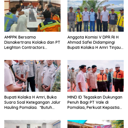
AMPPK Bersama
Anggota Komisi V DPR RI H
Disnakertrans Kolaka dan PT
Ahmad Safei Didampingi
Leighton Contractors
Bupati Kolaka H Amri Tinjau
Indonesia Bahas Persoalan
Lokasi Rencana
Ketenagakerjaan
Pembangunan Irigasi di
Kelurahan 19 November
Wundulako
Bupati Kolaka H Amri, Buka
MIND ID Tegaskan Dukungan
Suara Soal Ketegangan Jalur
Penuh Bagi PT Vale di
Hauling Pomalaa. *Butuh
Pomalaa, Perkuat Kepastian
Komunikasi dan Kepastian
Investasi dan Hilirisasi
Hukum, Jangan Ada
Berkelanjutan
Premanisme Industrial