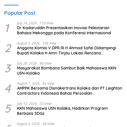
Popular Post
1
July 14, 2026
119 View
Dr Kadaruddin Presentasikan Inovasi Pelestarian
Bahasa Mekongga pada Konferensi Internasional
2
August 5, 2026
108 View
Anggota Komisi V DPR RI H Ahmad Safei Didampingi
Bupati Kolaka H Amri Tinjau Lokasi Rencana
Pembangunan Irigasi di Kelurahan 19 November
Wundulako
3
July 20, 2026
86 View
Masyarakat Bombana Sambut Baik Mahasiswa KKN
USN-Kolaka
4
August 7, 2026
83 View
AMPPK Bersama Disnakertrans Kolaka dan PT Leighton
Contractors Indonesia Bahas Persoalan
Ketenagakerjaan
5
July 12, 2026
53 View
KKN Mahasiswa USN Kolaka, Hadirkan Program
Berbasis SDGs
August 5, 2026
48 View