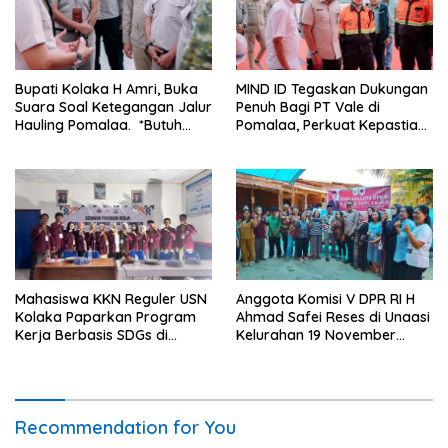
Bupati Kolaka H Amri, Buka
MIND ID Tegaskan Dukungan
Suara Soal Ketegangan Jalur
Penuh Bagi PT Vale di
Hauling Pomalaa. *Butuh
Pomalaa, Perkuat Kepastian
Komunikasi dan Kepastian
Investasi dan Hilirisasi
Hukum, Jangan Ada
Berkelanjutan
Premanisme Industrial
Mahasiswa KKN Reguler USN
Anggota Komisi V DPR RI H
Kolaka Paparkan Program
Ahmad Safei Reses di Unaasi
Kerja Berbasis SDGs di
Kelurahan 19 November
Koltim
Wundulako
Recommendation for You