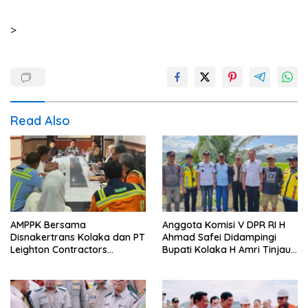
>
Read Also
AMPPK Bersama
Anggota Komisi V DPR RI H
Disnakertrans Kolaka dan PT
Ahmad Safei Didampingi
Leighton Contractors
Bupati Kolaka H Amri Tinjau
Indonesia Bahas Persoalan
Lokasi Rencana
Ketenagakerjaan
Pembangunan Irigasi di
Kelurahan 19 November
Wundulako