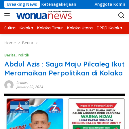
Skip
lan Ketenagakerjaan
Breaking News
Anggota Komisi V DPR RI H Ahmad
to
content
Sultra
Kolaka
Kolaka Timur
Kolaka Utara
DPRD Kolaka
U
Home
Berita
Berita
,
Politik
Abdul Azis : Saya Maju Pilcaleg Ikut
Meramaikan Perpolitikan di Kolaka
Redaksi
January 20, 2024