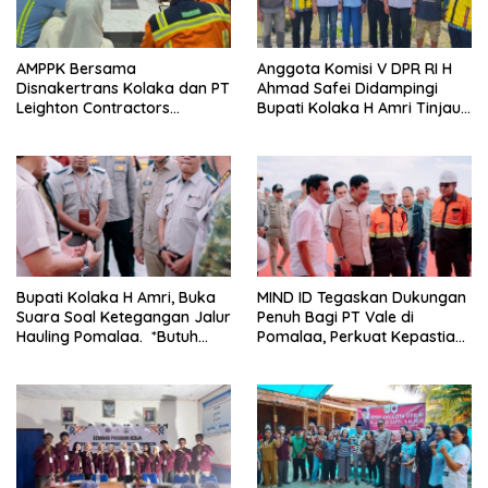
AMPPK Bersama
Anggota Komisi V DPR RI H
Disnakertrans Kolaka dan PT
Ahmad Safei Didampingi
Leighton Contractors
Bupati Kolaka H Amri Tinjau
Indonesia Bahas Persoalan
Lokasi Rencana
Ketenagakerjaan
Pembangunan Irigasi di
Kelurahan 19 November
Wundulako
Bupati Kolaka H Amri, Buka
MIND ID Tegaskan Dukungan
Suara Soal Ketegangan Jalur
Penuh Bagi PT Vale di
Hauling Pomalaa. *Butuh
Pomalaa, Perkuat Kepastian
Komunikasi dan Kepastian
Investasi dan Hilirisasi
Hukum, Jangan Ada
Berkelanjutan
Premanisme Industrial