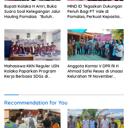
Bupati Kolaka H Amri, Buka
MIND ID Tegaskan Dukungan
Suara Soal Ketegangan Jalur
Penuh Bagi PT Vale di
Hauling Pomalaa. *Butuh
Pomalaa, Perkuat Kepastian
Komunikasi dan Kepastian
Investasi dan Hilirisasi
Hukum, Jangan Ada
Berkelanjutan
Premanisme Industrial
Mahasiswa KKN Reguler USN
Anggota Komisi V DPR RI H
Kolaka Paparkan Program
Ahmad Safei Reses di Unaasi
Kerja Berbasis SDGs di
Kelurahan 19 November
Koltim
Wundulako
Recommendation for You