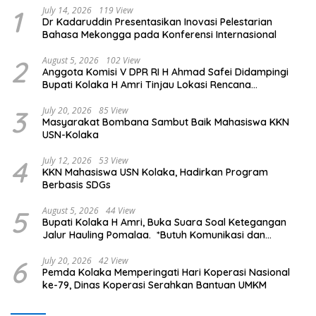
1
July 14, 2026
119 View
Dr Kadaruddin Presentasikan Inovasi Pelestarian
Bahasa Mekongga pada Konferensi Internasional
2
August 5, 2026
102 View
Anggota Komisi V DPR RI H Ahmad Safei Didampingi
Bupati Kolaka H Amri Tinjau Lokasi Rencana
Pembangunan Irigasi di Kelurahan 19 November
Wundulako
3
July 20, 2026
85 View
Masyarakat Bombana Sambut Baik Mahasiswa KKN
USN-Kolaka
4
July 12, 2026
53 View
KKN Mahasiswa USN Kolaka, Hadirkan Program
Berbasis SDGs
5
August 5, 2026
44 View
Bupati Kolaka H Amri, Buka Suara Soal Ketegangan
Jalur Hauling Pomalaa. *Butuh Komunikasi dan
Kepastian Hukum, Jangan Ada Premanisme Industrial
6
July 20, 2026
42 View
Pemda Kolaka Memperingati Hari Koperasi Nasional
ke-79, Dinas Koperasi Serahkan Bantuan UMKM