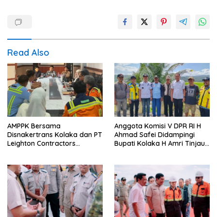
Read Also
AMPPK Bersama
Anggota Komisi V DPR RI H
Disnakertrans Kolaka dan PT
Ahmad Safei Didampingi
Leighton Contractors
Bupati Kolaka H Amri Tinjau
Indonesia Bahas Persoalan
Lokasi Rencana
Ketenagakerjaan
Pembangunan Irigasi di
Kelurahan 19 November
Wundulako