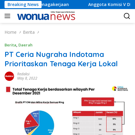
Skip
tenagakerjaan
Breaking News
Anggota Komisi V DPR RI H Ahmad Safei
to
content
Home
Berita
Berita
,
Daerah
PT Ceria Nugraha Indotama
Prioritaskan Tenaga Kerja Lokal
Redaksi
May 8, 2022