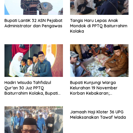
Bupati LantiK 32 ASN Pejabat
Tangis Haru Lepas Anak
Administrator dan Pengawas
Mondok di PPTQ Baiturrahim
Kolaka
Hadiri Wisuda Tahfidzul
Bupati Kunjungi Warga
Qur’an 30 Juz PPTQ
Kelurahan 19 November
Baiturrahim Kolaka, Bupati
Korban Kebakaran;
Meneteskan Air Mata
Instruksikan Penanganan
Terpadu
Jamaah Haji Kloter 36 UPG
Melaksanakan Tawaf Wada