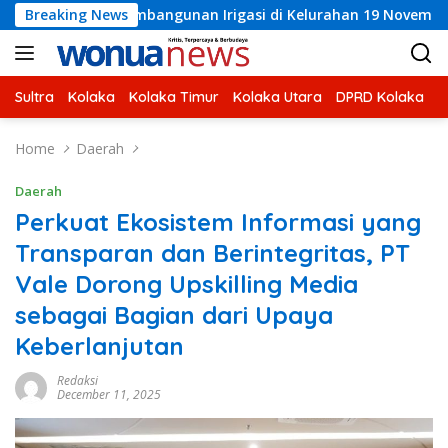
Skip
embangunan Irigasi di Kelurahan 19 November Wundulako
Breaking News
to
content
Sultra
Kolaka
Kolaka Timur
Kolaka Utara
DPRD Kolaka
U
Home
Daerah
Daerah
Perkuat Ekosistem Informasi yang
Transparan dan Berintegritas, PT
Vale Dorong Upskilling Media
sebagai Bagian dari Upaya
Keberlanjutan
Redaksi
December 11, 2025