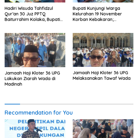
Hadiri Wisuda Tahfidzul
Bupati Kunjungi Warga
Qur’an 30 Juz PPTQ
Kelurahan 19 November
Baiturrahim Kolaka, Bupati
Korban Kebakaran;
Meneteskan Air Mata
Instruksikan Penanganan
Terpadu
Jamaah Haji Kloter 36 UPG
Jamaah Haji Kloter 36 UPG
Melaksanakan Tawaf Wada
Lakukan Ziarah Wada di
Madinah
Recommendation for You