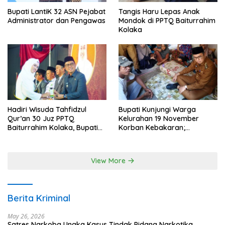
Bupati LantiK 32 ASN Pejabat
Tangis Haru Lepas Anak
Administrator dan Pengawas
Mondok di PPTQ Baiturrahim
Kolaka
Hadiri Wisuda Tahfidzul
Bupati Kunjungi Warga
Qur’an 30 Juz PPTQ
Kelurahan 19 November
Baiturrahim Kolaka, Bupati
Korban Kebakaran;
Meneteskan Air Mata
Instruksikan Penanganan
Terpadu
View More
Berita Kriminal
May 26, 2026
Satres Narkoba Ungka Kasus Tindak Pidana Narkotika