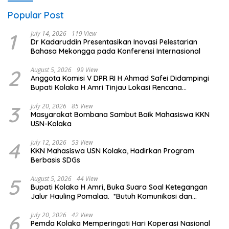
Popular Post
1
July 14, 2026
119 View
Dr Kadaruddin Presentasikan Inovasi Pelestarian
Bahasa Mekongga pada Konferensi Internasional
2
August 5, 2026
99 View
Anggota Komisi V DPR RI H Ahmad Safei Didampingi
Bupati Kolaka H Amri Tinjau Lokasi Rencana
Pembangunan Irigasi di Kelurahan 19 November
Wundulako
3
July 20, 2026
85 View
Masyarakat Bombana Sambut Baik Mahasiswa KKN
USN-Kolaka
4
July 12, 2026
53 View
KKN Mahasiswa USN Kolaka, Hadirkan Program
Berbasis SDGs
5
August 5, 2026
44 View
Bupati Kolaka H Amri, Buka Suara Soal Ketegangan
Jalur Hauling Pomalaa. *Butuh Komunikasi dan
Kepastian Hukum, Jangan Ada Premanisme Industrial
6
July 20, 2026
42 View
Pemda Kolaka Memperingati Hari Koperasi Nasional