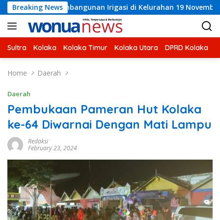
Skip
bangunan Irigasi di Kelurahan 19 November Wundulako
Breaking News
to
content
Sultra
Kolaka
Kolaka Timur
Kolaka Utara
DPRD Kolaka
U
Home
Daerah
Daerah
Pembukaan Pameran Hut Kolaka
ke-64 Diwarnai Dengan Mati Lampu
Redaksi
February 23, 2024