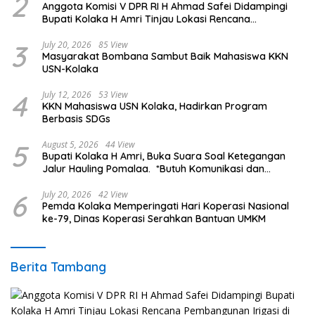
2
Anggota Komisi V DPR RI H Ahmad Safei Didampingi
Bupati Kolaka H Amri Tinjau Lokasi Rencana
Pembangunan Irigasi di Kelurahan 19 November
Wundulako
3
July 20, 2026
85 View
Masyarakat Bombana Sambut Baik Mahasiswa KKN
USN-Kolaka
4
July 12, 2026
53 View
KKN Mahasiswa USN Kolaka, Hadirkan Program
Berbasis SDGs
5
August 5, 2026
44 View
Bupati Kolaka H Amri, Buka Suara Soal Ketegangan
Jalur Hauling Pomalaa. *Butuh Komunikasi dan
Kepastian Hukum, Jangan Ada Premanisme Industrial
6
July 20, 2026
42 View
Pemda Kolaka Memperingati Hari Koperasi Nasional
ke-79, Dinas Koperasi Serahkan Bantuan UMKM
Berita Tambang