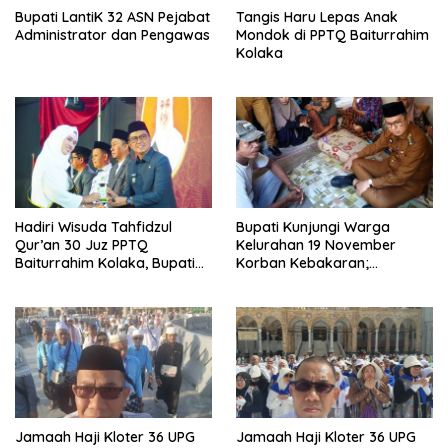
Bupati LantiK 32 ASN Pejabat
Tangis Haru Lepas Anak
Administrator dan Pengawas
Mondok di PPTQ Baiturrahim
Kolaka
Hadiri Wisuda Tahfidzul
Bupati Kunjungi Warga
Qur’an 30 Juz PPTQ
Kelurahan 19 November
Baiturrahim Kolaka, Bupati
Korban Kebakaran;
Meneteskan Air Mata
Instruksikan Penanganan
Terpadu
Jamaah Haji Kloter 36 UPG
Jamaah Haji Kloter 36 UPG