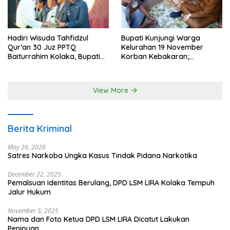
Hadiri Wisuda Tahfidzul
Bupati Kunjungi Warga
Qur’an 30 Juz PPTQ
Kelurahan 19 November
Baiturrahim Kolaka, Bupati
Korban Kebakaran;
Meneteskan Air Mata
Instruksikan Penanganan
Terpadu
View More
Berita Kriminal
May 26, 2026
Satres Narkoba Ungka Kasus Tindak Pidana Narkotika
December 22, 2025
Pemalsuan Identitas Berulang, DPD LSM LIRA Kolaka Tempuh
Jalur Hukum
November 5, 2025
Nama dan Foto Ketua DPD LSM LIRA Dicatut Lakukan
Penipuan