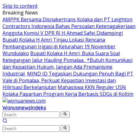
Skip to content
Breaking News
AMPPK Bersama Disnakertrans Kolaka dan PT Leighton
Contractors Indonesia Bahas Persoalan Ketenagakerjaan
Anggota Komisi V DPR RI H Ahmad Safei Didampingi
Bupati Kolaka H Amri Tinjau Lokasi Rencana
Pembangunan Irigasi di Kelurahan 19 November
Wundulako
Bupati Kolaka H Amri, Buka Suara Soal
Ketegangan Jalur Hauling Pomalaa. *Butuh Komunikasi
dan Kepastian Hukum, Jangan Ada Premanisme
Industrial
MIND ID Tegaskan Dukungan Penuh Bagi PT
Vale di Pomalaa, Perkuat Kepastian Investasi dan
Hilirisasi Berkelanjutan
Mahasiswa KKN Reguler USN
Kolaka Paparkan Program Kerja Berbasis SDGs di Koltim
Wonuanews
Indeks