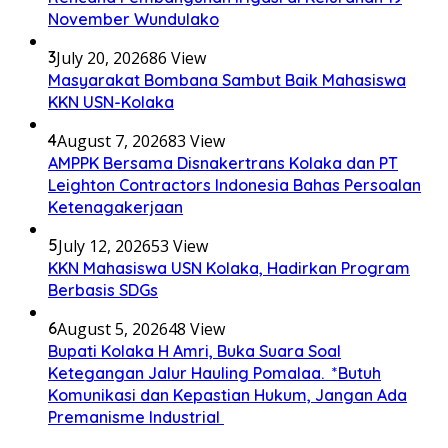
November Wundulako
3
July 20, 2026
86 View
Masyarakat Bombana Sambut Baik Mahasiswa
KKN USN-Kolaka
4
August 7, 2026
83 View
AMPPK Bersama Disnakertrans Kolaka dan PT
Leighton Contractors Indonesia Bahas Persoalan
Ketenagakerjaan
5
July 12, 2026
53 View
KKN Mahasiswa USN Kolaka, Hadirkan Program
Berbasis SDGs
6
August 5, 2026
48 View
Bupati Kolaka H Amri, Buka Suara Soal
Ketegangan Jalur Hauling Pomalaa. *Butuh
Komunikasi dan Kepastian Hukum, Jangan Ada
Premanisme Industrial