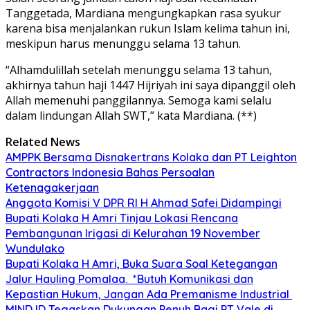
Tanggetada, Mardiana mengungkapkan rasa syukur
karena bisa menjalankan rukun Islam kelima tahun ini,
meskipun harus menunggu selama 13 tahun.
“Alhamdulillah setelah menunggu selama 13 tahun,
akhirnya tahun haji 1447 Hijriyah ini saya dipanggil oleh
Allah memenuhi panggilannya. Semoga kami selalu
dalam lindungan Allah SWT,” kata Mardiana. (**)
Related News
AMPPK Bersama Disnakertrans Kolaka dan PT Leighton
Contractors Indonesia Bahas Persoalan
Ketenagakerjaan
Anggota Komisi V DPR RI H Ahmad Safei Didampingi
Bupati Kolaka H Amri Tinjau Lokasi Rencana
Pembangunan Irigasi di Kelurahan 19 November
Wundulako
Bupati Kolaka H Amri, Buka Suara Soal Ketegangan
Jalur Hauling Pomalaa. *Butuh Komunikasi dan
Kepastian Hukum, Jangan Ada Premanisme Industrial
MIND ID Tegaskan Dukungan Penuh Bagi PT Vale di