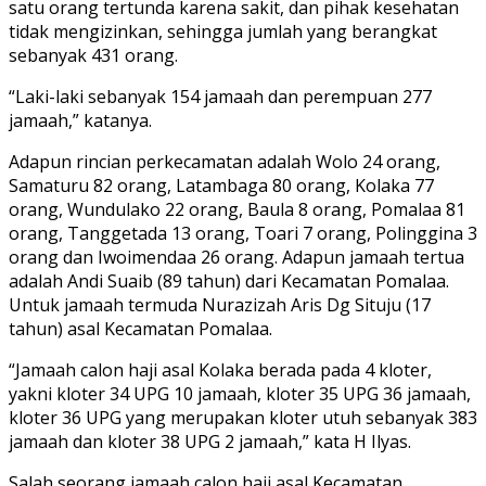
satu orang tertunda karena sakit, dan pihak kesehatan
tidak mengizinkan, sehingga jumlah yang berangkat
sebanyak 431 orang.
“Laki-laki sebanyak 154 jamaah dan perempuan 277
jamaah,” katanya.
Adapun rincian perkecamatan adalah Wolo 24 orang,
Samaturu 82 orang, Latambaga 80 orang, Kolaka 77
orang, Wundulako 22 orang, Baula 8 orang, Pomalaa 81
orang, Tanggetada 13 orang, Toari 7 orang, Polinggina 3
orang dan Iwoimendaa 26 orang. Adapun jamaah tertua
adalah Andi Suaib (89 tahun) dari Kecamatan Pomalaa.
Untuk jamaah termuda Nurazizah Aris Dg Situju (17
tahun) asal Kecamatan Pomalaa.
“Jamaah calon haji asal Kolaka berada pada 4 kloter,
yakni kloter 34 UPG 10 jamaah, kloter 35 UPG 36 jamaah,
kloter 36 UPG yang merupakan kloter utuh sebanyak 383
jamaah dan kloter 38 UPG 2 jamaah,” kata H Ilyas.
Salah seorang jamaah calon haji asal Kecamatan