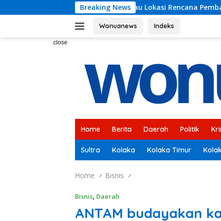
Skip
ri Tinjau Lokasi Rencana Pembangunan Irigasi di Kelurahan 1
Breaking News
to
content
Wonuanews
Indeks
close
Home
Berita
Daerah
Politik
Kr
Sultra
Kolaka
Kolaka Timur
Kola
Home
Bisnis
Bisnis
,
Daerah
ANTAM budayakan kar