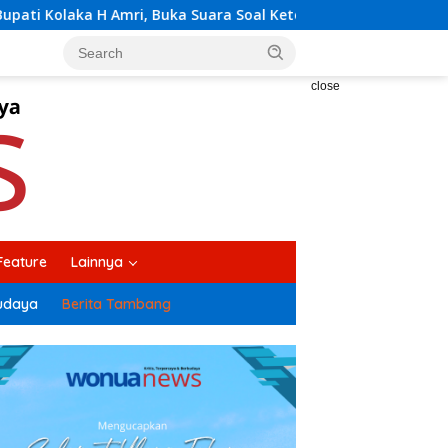
a Soal Ketegangan Jalur Hauling Pomalaa. *Butuh Komunikasi 
close
Feature
Lainnya
udaya
Berita Tambang