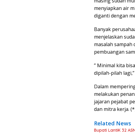
masing sudah mu
menyiapkan air m
diganti dengan m
Banyak perusahaa
menjelaskan suda
masalah sampah d
pembuangan samp
” Minimal kita b
dipilah-pilah lagi,”
Dalam memperinga
melakukan penana
jajaran pejabat p
dan mitra kerja. (*
Related News
Bupati LantiK 32 A