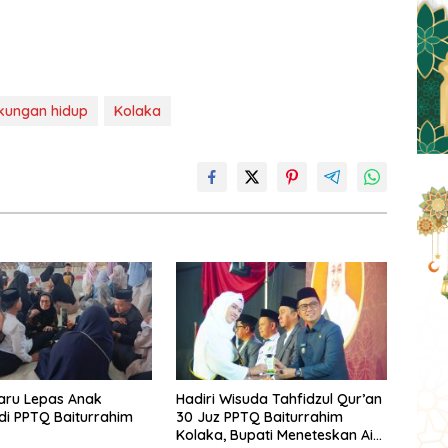
gkungan hidup
Kolaka
aru Lepas Anak
Hadiri Wisuda Tahfidzul Qur’an
i PPTQ Baiturrahim
30 Juz PPTQ Baiturrahim
Kolaka, Bupati Meneteskan Air