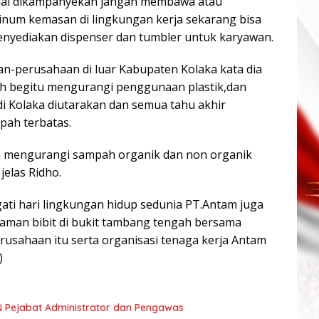
lai dikampanyekan jangan membawa atau
inum kemasan di lingkungan kerja sekarang bisa
enyediakan dispenser dan tumbler untuk karyawan.
n-perusahaan di luar Kabupaten Kolaka kata dia
h begitu mengurangi penggunaan plastik,dan
i Kolaka diutarakan dan semua tahu akhir
ah terbatas.
isa mengurangi sampah organik dan non organik
 jelas Ridho.
ti hari lingkungan hidup sedunia PT.Antam juga
man bibit di bukit tambang tengah bersama
erusahaan itu serta organisasi tenaga kerja Antam
)
SN Pejabat Administrator dan Pengawas