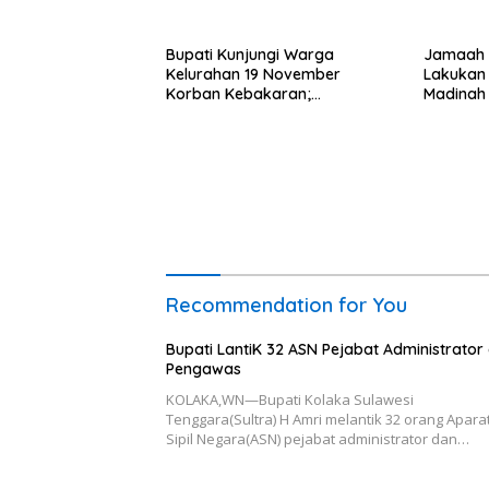
Bupati Kunjungi Warga
Jamaah H
Kelurahan 19 November
Lakukan 
Korban Kebakaran;
Madinah
Instruksikan Penanganan
Terpadu
Recommendation for You
Bupati LantiK 32 ASN Pejabat Administrator
Pengawas
KOLAKA,WN—Bupati Kolaka Sulawesi
Tenggara(Sultra) H Amri melantik 32 orang Apara
Sipil Negara(ASN) pejabat administrator dan…