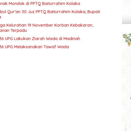
Anak Mondok di PPTQ Baiturrahim Kolaka
dzul Qur’an 30 Juz PPTQ Baiturrahim Kolaka, Bupati
a
rga Kelurahan 19 November Korban Kebakaran;
ganan Terpadu
 36 UPG Lakukan Ziarah Wada di Madinah
r 36 UPG Melaksanakan Tawaf Wada