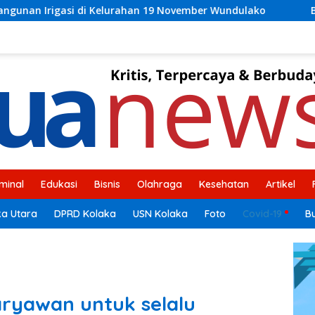
9 November Wundulako
Bupati Kolaka H Amri, Buka Suar
iminal
Edukasi
Bisnis
Olahraga
Kesehatan
Artikel
ka Utara
DPRD Kolaka
USN Kolaka
Foto
Covid-19
B
yawan untuk selalu